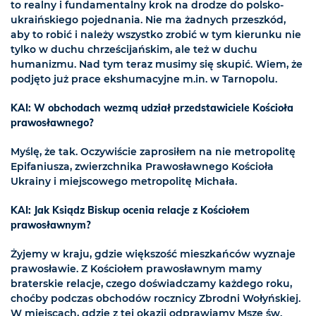
to realny i fundamentalny krok na drodze do polsko-
ukraińskiego pojednania. Nie ma żadnych przeszkód,
aby to robić i należy wszystko zrobić w tym kierunku nie
tylko w duchu chrześcijańskim, ale też w duchu
humanizmu. Nad tym teraz musimy się skupić. Wiem, że
podjęto już prace ekshumacyjne m.in. w Tarnopolu.
KAI: W obchodach wezmą udział przedstawiciele Kościoła
prawosławnego?
Myślę, że tak. Oczywiście zaprosiłem na nie metropolitę
Epifaniusza, zwierzchnika Prawosławnego Kościoła
Ukrainy i miejscowego metropolitę Michała.
KAI: Jak Ksiądz Biskup ocenia relacje z Kościołem
prawosławnym?
Żyjemy w kraju, gdzie większość mieszkańców wyznaje
prawosławie. Z Kościołem prawosławnym mamy
braterskie relacje, czego doświadczamy każdego roku,
choćby podczas obchodów rocznicy Zbrodni Wołyńskiej.
W miejscach, gdzie z tej okazji odprawiamy Msze św.