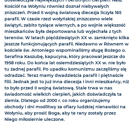
Kościół na Wołyniu również doznał niebywałych
zniszczeń. Przed II wojną światową diecezja liczyła 165
parafii. W czasie rzezi wołyńskiej zniszczono wiele
świątyń, zabito tysiące wiernych, a po wojnie większość
mieszkańców była deportowana lub wyjechała z tych
terenów. W latach pięćdziesiątych XX w. zamknięto kilka
jeszcze funkcjonujących parafii. Niedawno w Równem w
kościele św. Antoniego wspominaliśmy sługę Bożego o.
Serafina Kaszubę, kapucyna, który pracował jeszcze do
1958 roku. Do końca lat osiemdziesiątych XX w. nie było
tu żadnej parafii. Po upadku komunizmu zaczęliśmy się
odradzać. Teraz mamy dwadzieścia parafii i piętnaście
filii. Jednak jest to już inna diecezja i inni mieszkańcy, niż
to było przed II wojną światową. Stale trwa w nas
świadomość wielkich cierpień, jakich doświadczyła ta
ziemia. Dlatego od 2000 r. co roku organizujemy
obchody i dni modlitwy za ofiary ludzkiej nienawiści na
Wołyniu, aby prosić Boga, aby te rany zostały przez
Niego miłosiernie uleczone.