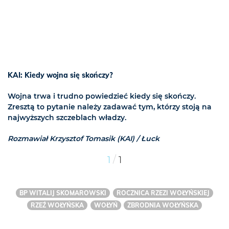
KAI: Kiedy wojna się skończy?
Wojna trwa i trudno powiedzieć kiedy się skończy.
Zresztą to pytanie należy zadawać tym, którzy stoją na
najwyższych szczeblach władzy.
Rozmawiał Krzysztof Tomasik (KAI) / Łuck
/
1
1
BP WITALIJ SKOMAROWSKI
ROCZNICA RZEZI WOŁYŃSKIEJ
RZEŹ WOŁYŃSKA
WOŁYŃ
ZBRODNIA WOŁYŃSKA