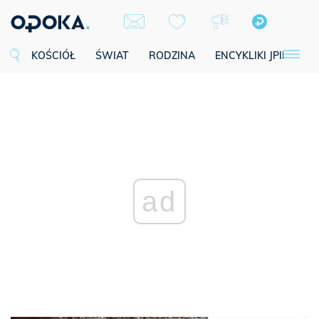
KOŚCIÓŁ
ŚWIAT
RODZINA
ENCYKLIKI JPII
SE
ad