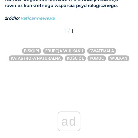
również konkretnego wsparcia psychologicznego.
źródło:
vaticannews.va
/
1
1
BISKUPI
ERUPCJA WULKANU
GWATEMALA
KATASTROFA NATURALNA
KOŚCIÓŁ
POMOC
WULKAN
ad