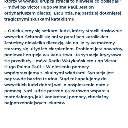
którzy w wyniku erupcji stracili to niewiele co posiadali”
– mówi bp Victor Hugo Palma Paúl. Jest on
ordynariuszem diecezji Escuintla, najbardziej dotkniętej
tragicznymi skutkami kataklizmu.
- Opiekujemy się setkami ludzi, którzy stracili dosłownie
wszystko. Schronili się oni w parafiach katolickich.
Jesteśmy niewielką diecezją, ale na ile tylko możemy
staramy się ulżyć ich cierpieniom. Problem jest poważny,
ponieważ erupcja wulkanu trwa i ta sytuacja kryzysowa
się przedłuży – mówi Radiu Watykańskiemu bp Victor
Hugo Palma Paúl. – W niesieniu pomocy
współpracujemy z lokalnymi władzami. Sytuacja jest
naprawdę bardzo trudna. Stąd też apelujemy do
wszystkich ludzi dobrej woli o pośpieszenie nam z
pomocą. Nasi ludzie potrzebują zarówno wsparcia
materialnego, jak i konkretnej pomocy, chociażby
najpotrzebniejszych lekarstw.