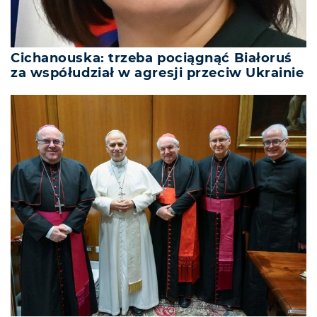
Cichanouska: trzeba pociągnąć Białoruś
za współudział w agresji przeciw Ukrainie