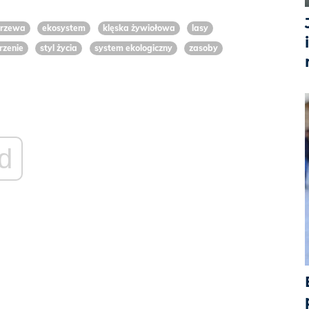
rzewa
ekosystem
klęska żywiołowa
lasy
rzenie
styl życia
system ekologiczny
zasoby
d