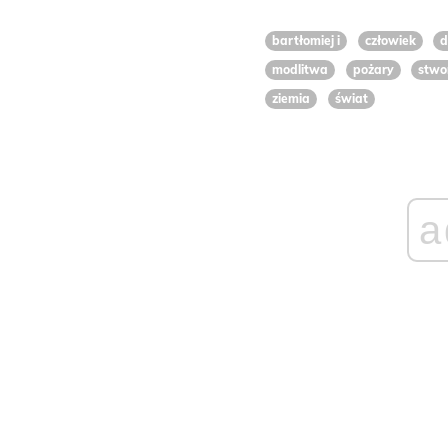
bartłomiej i
człowiek
d
modlitwa
pożary
stwo
ziemia
świat
a