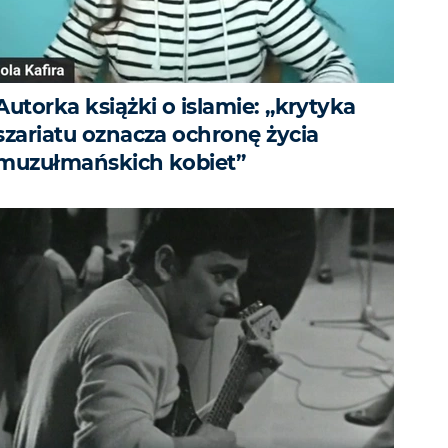
Autorka książki o islamie: „krytyka
szariatu oznacza ochronę życia
muzułmańskich kobiet”