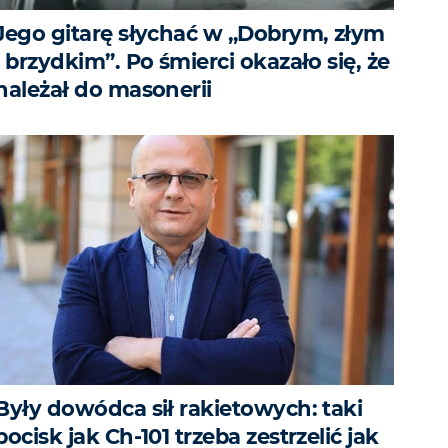
Jego gitarę słychać w „Dobrym, złym
i brzydkim”. Po śmierci okazało się, że
należał do masonerii
Były dowódca sił rakietowych: taki
pocisk jak Ch-101 trzeba zestrzelić jak