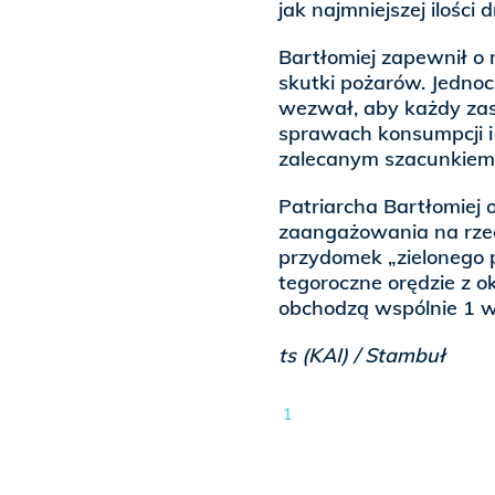
jak najmniejszej ilości
Bartłomiej zapewnił o m
skutki pożarów. Jedno
wezwał, aby każdy za
sprawach konsumpcji i
zalecanym szacunkiem 
Patriarcha Bartłomiej 
zaangażowania na rzec
przydomek „zielonego p
tegoroczne orędzie z ok
obchodzą wspólnie 1 w
ts (KAI) / Stambuł
1