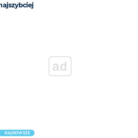
najszybciej
ad
NAJNOWSZE