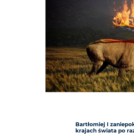
Bartłomiej I zaniep
krajach świata po r