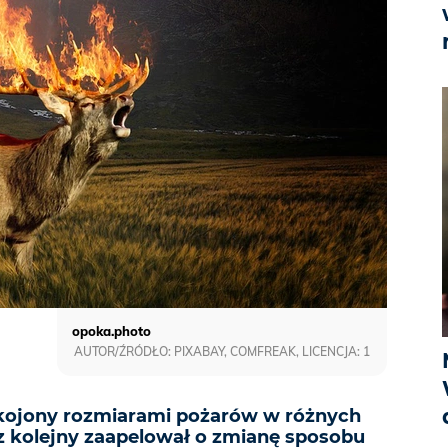
opoka.photo
AUTOR/ŹRÓDŁO: PIXABAY, COMFREAK, LICENCJA: 1
okojony rozmiarami pożarów w różnych
az kolejny zaapelował o zmianę sposobu