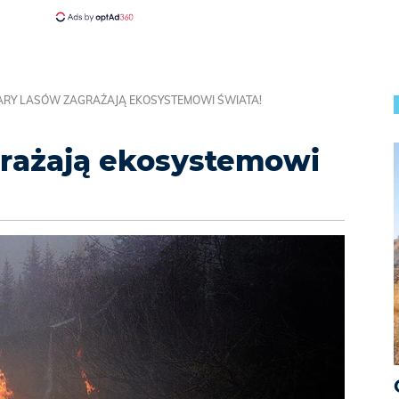
ARY LASÓW ZAGRAŻAJĄ EKOSYSTEMOWI ŚWIATA!
grażają ekosystemowi