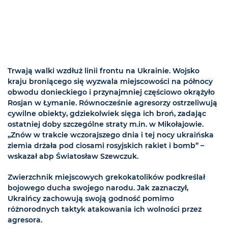
Trwają walki wzdłuż linii frontu na Ukrainie. Wojsko
kraju broniącego się wyzwala miejscowości na północy
obwodu donieckiego i przynajmniej częściowo okrążyło
Rosjan w Łymanie. Równocześnie agresorzy ostrzeliwują
cywilne obiekty, gdziekolwiek sięga ich broń, zadając
ostatniej doby szczególne straty m.in. w Mikołajowie.
„Znów w trakcie wczorajszego dnia i tej nocy ukraińska
ziemia drżała pod ciosami rosyjskich rakiet i bomb” –
wskazał abp Światosław Szewczuk.
Zwierzchnik miejscowych grekokatolików podkreślał
bojowego ducha swojego narodu. Jak zaznaczył,
Ukraińcy zachowują swoją godność pomimo
różnorodnych taktyk atakowania ich wolności przez
agresora.