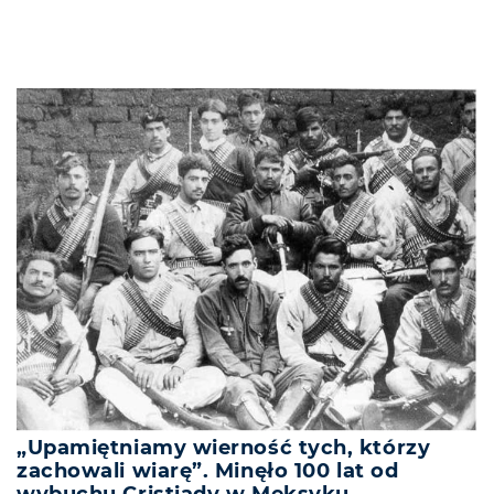
„Upamiętniamy wierność tych, którzy
zachowali wiarę”. Minęło 100 lat od
wybuchu Cristiady w Meksyku