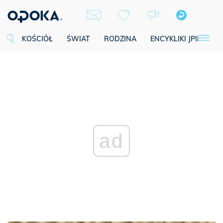
KOŚCIÓŁ
ŚWIAT
RODZINA
ENCYKLIKI JPII
SE
ad