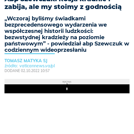
zabija, ale my stoimy z godnością
„Wczoraj byliśmy świadkami
bezprecedensowego wydarzenia we
współczesnej historii ludzkości:
bezwstydnej kradzieży na poziomie
państwowym” - powiedział abp Szewczuk w
codziennym wideoprzesłaniu
TOMASZ MATYKA SJ
vaticannews.va/pl
DODANE 02.10.2022 10:57
REKLAMA
Play