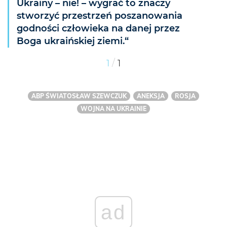
Ukrainy – nie! – wygrać to znaczy
stworzyć przestrzeń poszanowania
godności człowieka na danej przez
Boga ukraińskiej ziemi.“
/
1
1
ABP ŚWIATOSŁAW SZEWCZUK
ANEKSJA
ROSJA
WOJNA NA UKRAINIE
ad