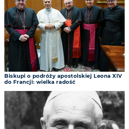
Biskupi o podróży apostolskiej Leona XIV
do Francji: wielka radość