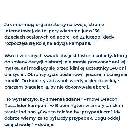
Jak informują organizatorzy na swojej stronie
internetowej, do tej pory wiadomo już o 156
dzieciach ocalonych od aborcji od 22 lutego, kiedy
rozpoczęła się kolejna edycja kampanii.
Wśród zebranych świadectw jest historia kobiety, której
do zmiany decyzji o aborcji nie mogła przekonać ani jej
matka, ani modlący się przed kliniką uczestnicy „40 dni
dla życia”. Obrońcy życia postanowili jeszcze mocniej się
modlić. Do kobiety zadzwonił wtedy ojciec dziecka, z
płaczem błagając ją, by nie dokonywała aborcji.
„To wystarczyło, by zmieniła zdanie” – mówi Deacon
Russ, lider kampanii w Bloomington w amerykańskim
stanie Indiana. „Czy ten telefon był przypadkiem? My
dobrze wiemy, że to był Boży przypadek. Bogu oddaj
całą chwałę!” – dodaje.