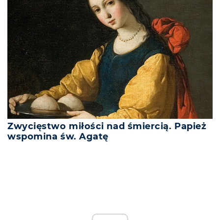
Zwycięstwo miłości nad śmiercią. Papież
wspomina św. Agatę