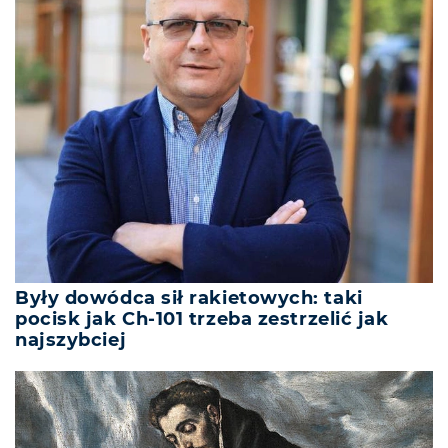
Były dowódca sił rakietowych: taki
pocisk jak Ch-101 trzeba zestrzelić jak
najszybciej