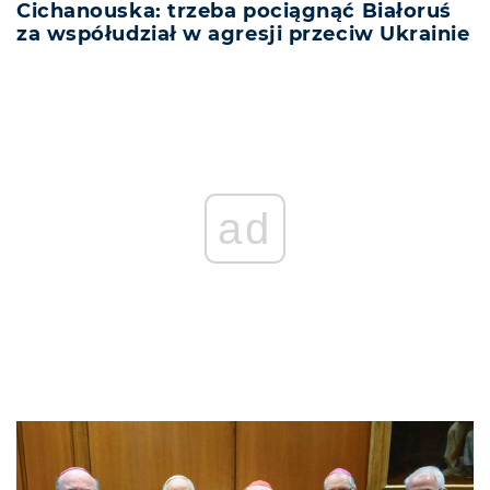
Cichanouska: trzeba pociągnąć Białoruś
za współudział w agresji przeciw Ukrainie
ad