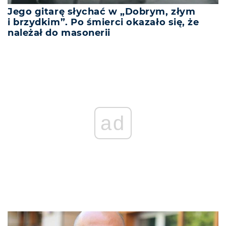
Jego gitarę słychać w „Dobrym, złym
i brzydkim”. Po śmierci okazało się, że
należał do masonerii
ad