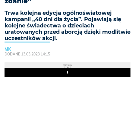
zdanie”
Trwa kolejna edycja ogólnoświatowej
kampanii „40 dni dla życia”. Pojawiają się
kolejne świadectwa o dzieciach
uratowanych przed aborcją dzięki modlitwie
uczestników akcji.
MK
DODANE 13.03.2023 14:15
REKLAMA
Play