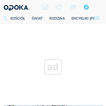
KOŚCIÓŁ
ŚWIAT
RODZINA
ENCYKLIKI JPII
SE
ad