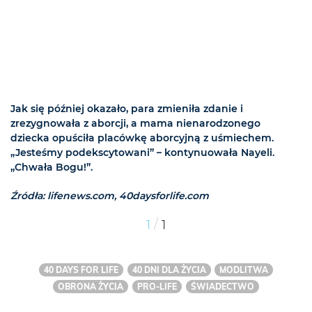
Jak się później okazało, para zmieniła zdanie i
zrezygnowała z aborcji, a mama nienarodzonego
dziecka opuściła placówkę aborcyjną z uśmiechem.
„Jesteśmy podekscytowani” – kontynuowała Nayeli.
„Chwała Bogu!”.
Źródła: lifenews.com, 40daysforlife.com
/
1
1
40 DAYS FOR LIFE
40 DNI DLA ŻYCIA
MODLITWA
OBRONA ŻYCIA
PRO-LIFE
ŚWIADECTWO