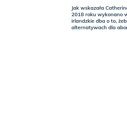
Jak wskazała Catherine
2018 roku wykonano w I
irlandzkie dba o to, ż
alternatywach dla abor