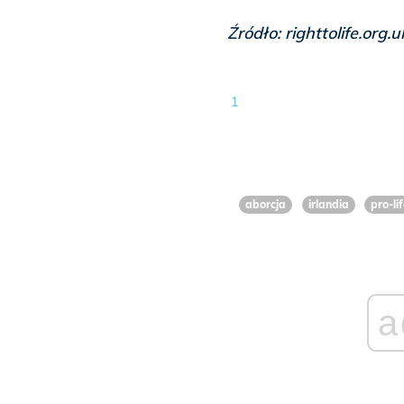
Źródło: righttolife.org.u
1
aborcja
irlandia
pro-li
a