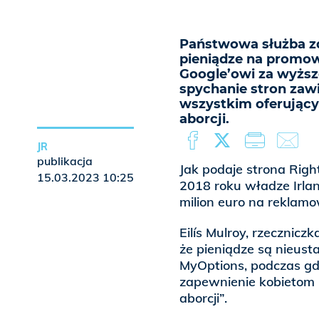
Państwowa służba zd
pieniądze na promow
Google’owi za wyższ
spychanie stron zawie
wszystkim oferujący
aborcji.
JR
publikacja
Jak podaje strona Right
15.03.2023 10:25
2018 roku władze Irla
milion euro na reklamo
Eilís Mulroy, rzecznicz
że pieniądze są nieust
MyOptions, podczas gdy
zapewnienie kobietom 
aborcji”.