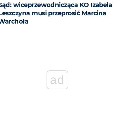
Sąd: wiceprzewodnicząca KO Izabela
Leszczyna musi przeprosić Marcina
Warchoła
ad