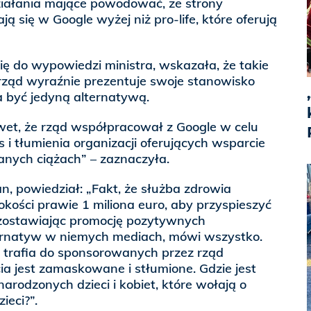
działania mające powodować, że strony
ą się w Google wyżej niż pro-life, które oferują
się do wypowiedzi ministra, wskazała, że takie
 rząd wyraźnie prezentuje swoje stanowisko
a być jedyną alternatywą.
wet, że rząd współpracował z Google w celu
 tłumienia organizacji oferujących wsparcie
nych ciążach” – zaznaczyła.
an, powiedział: „Fakt, że służba zdrowia
kości prawie 1 miliona euro, aby przyspieszyć
zostawiając promocję pozytywnych
ternatyw w niemych mediach, mówi wszystko.
 trafia do sponsorowanych przez rząd
ia jest zamaskowane i stłumione. Gdzie jest
arodzonych dzieci i kobiet, które wołają o
ieci?”.