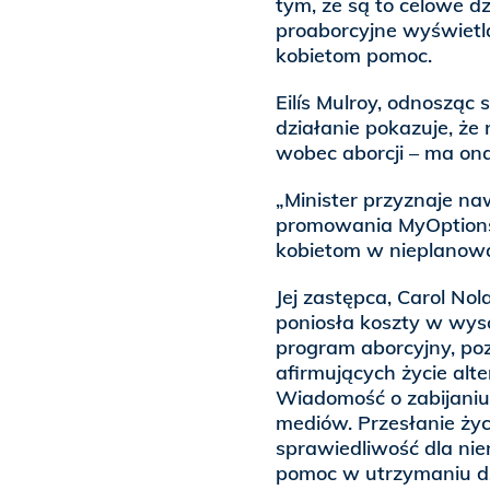
tym, że są to celowe 
proaborcyjne wyświetlaj
kobietom pomoc.
Eilís Mulroy, odnosząc 
działanie pokazuje, że
wobec aborcji – ma on
„Minister przyznaje na
promowania MyOptions i
kobietom w nieplanowa
Jej zastępca, Carol Nol
poniosła koszty w wyso
program aborcyjny, po
afirmujących życie al
Wiadomość o zabijaniu
mediów. Przesłanie życ
sprawiedliwość dla nien
pomoc w utrzymaniu dz