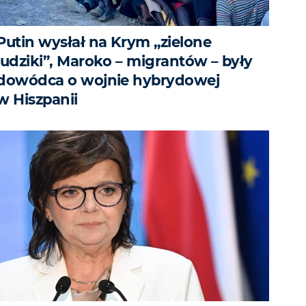
Putin wysłał na Krym „zielone
ludziki”, Maroko – migrantów – były
dowódca o wojnie hybrydowej
w Hiszpanii