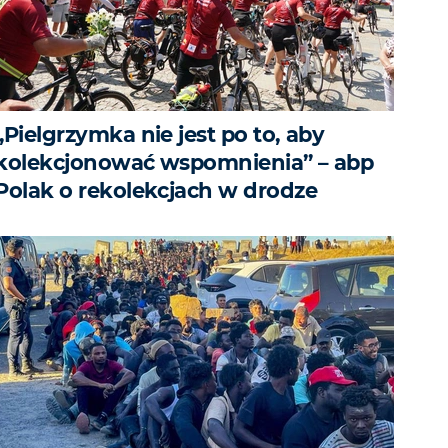
„Pielgrzymka nie jest po to, aby
kolekcjonować wspomnienia” – abp
Polak o rekolekcjach w drodze