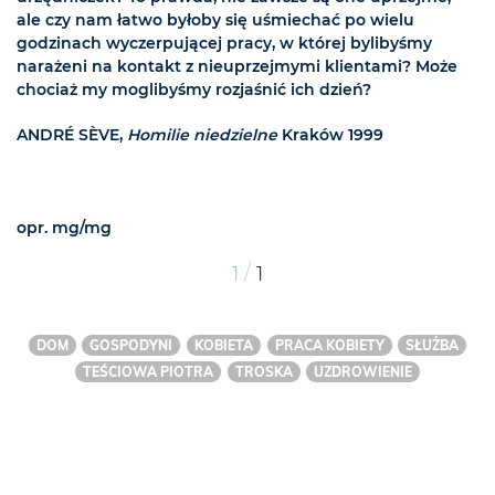
ale czy nam łatwo byłoby się uśmiechać po wielu
godzinach wyczerpującej pracy, w której bylibyśmy
narażeni na kontakt z nieuprzejmymi klientami? Może
chociaż my moglibyśmy rozjaśnić ich dzień?
ANDRÉ SÈVE,
Homilie niedzielne
Kraków 1999
opr. mg/mg
/
1
1
DOM
GOSPODYNI
KOBIETA
PRACA KOBIETY
SŁUŻBA
TEŚCIOWA PIOTRA
TROSKA
UZDROWIENIE