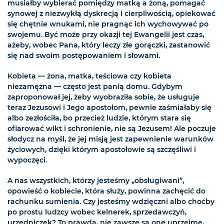
musiałby wybierać pomiędzy matką a żoną, pomagać
synowej z niezwykłą dyskrecją i cierpliwością, opiekować
się chętnie wnukami, nie pragnąc ich wychowywać po
swojemu. Być może przy okazji tej Ewangelii jest czas,
ażeby, wobec Pana, który leczy złe gorączki, zastanowić
się nad swoim postępowaniem i słowami.
Kobieta — żona, matka, teściowa czy kobieta
niezamężna — często jest panią domu. Gdybym
zaproponował jej, żeby wyobraziła sobie, że usługuje
teraz Jezusowi i Jego apostołom, pewnie zaśmiałaby się
albo zezłościła, bo przecież ludzie, którym stara się
ofiarować wikt i schronienie, nie są Jezusem! Ale poczuje
słodycz na myśl, że jej misją jest zapewnienie warunków
życiowych, dzięki którym apostołowie są szczęśliwi i
wypoczęci.
A nas wszystkich, którzy jesteśmy „obsługiwani”,
opowieść o kobiecie, która służy, powinna zachęcić do
rachunku sumienia. Czy jesteśmy wdzięczni albo choćby
po prostu ludzcy wobec kelnerek, sprzedawczyń,
urzędniczek? To prawda, nie zawsze są one uprzejme,