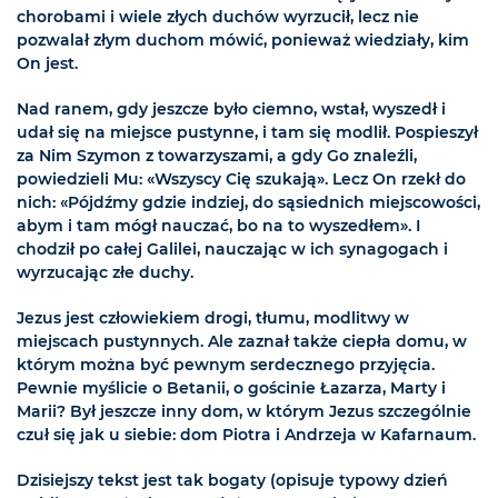
chorobami i wiele złych duchów wyrzucił, lecz nie
pozwalał złym duchom mówić, ponieważ wiedziały, kim
On jest.
Nad ranem, gdy jeszcze było ciemno, wstał, wyszedł i
udał się na miejsce pustynne, i tam się modlił. Pospieszył
za Nim Szymon z towarzyszami, a gdy Go znaleźli,
powiedzieli Mu: «Wszyscy Cię szukają». Lecz On rzekł do
nich: «Pójdźmy gdzie indziej, do sąsiednich miejscowości,
abym i tam mógł nauczać, bo na to wyszedłem». I
chodził po całej Galilei, nauczając w ich synagogach i
wyrzucając złe duchy.
Jezus jest człowiekiem drogi, tłumu, modlitwy w
miejscach pustynnych. Ale zaznał także ciepła domu, w
którym można być pewnym serdecznego przyjęcia.
Pewnie myślicie o Betanii, o gościnie Łazarza, Marty i
Marii? Był jeszcze inny dom, w którym Jezus szczególnie
czuł się jak u siebie: dom Piotra i Andrzeja w Kafarnaum.
Dzisiejszy tekst jest tak bogaty (opisuje typowy dzień