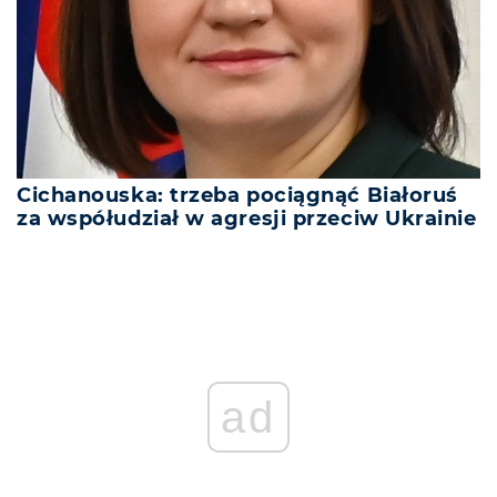
Cichanouska: trzeba pociągnąć Białoruś
za współudział w agresji przeciw Ukrainie
ad