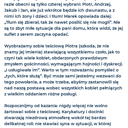
razie obecni są tylko czterej wybrani: Piotr, Andrzej,
Jakub i Jan, ale już wkrótce będzie ich dwunastu, a z
nimi ich żony i dzieci. I tłum! Marek opowiada dalej:
„Tłum się zbierał, tak że nawet posilić się nie mogli”. Nie
są to zbyt miłe sytuacje dla pani domu, która widzi, że jej
suflet z serem zaczyna opadać.
Wyobrażamy sobie teściową Piotra (szkoda, że nie
znamy jej imienia) stawiającą wszystkiemu czoło, jak to
czyni tak wiele kobiet, obdarzonych prawdziwym
zmysłem gościnności, wymagającym hojności i dyskrecji.
„I usługiwała im”. Warto w tym rozważaniu pomyśleć o
„tych, które służą”. Być może sami jesteśmy wezwani do
tego powołania, a może trzeba, abyśmy zastanowili się
nad naszą postawą wobec wszystkich kobiet pełniących
z wielkim oddaniem różne posługi.
Rozpocznijmy od kazania: nigdy więcej nie wolno
żartować sobie z teściowej. Karykatury i docinki
stwarzają niezdrową atmosferę wokół tej bardzo
delikatnej roli: nie stawiać syna w sytuacji, w której