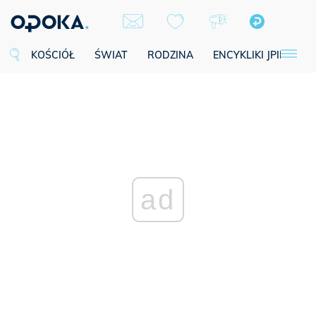
KOŚCIÓŁ
ŚWIAT
RODZINA
ENCYKLIKI JPII
SE
ad