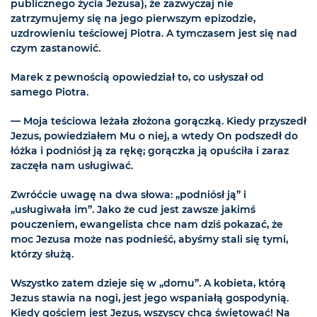
publicznego życia Jezusa), że zazwyczaj nie
zatrzymujemy się na jego pierwszym epizodzie,
uzdrowieniu teściowej Piotra. A tymczasem jest się nad
czym zastanowić.
Marek z pewnością opowiedział to, co usłyszał od
samego Piotra.
— Moja teściowa leżała złożona gorączką. Kiedy przyszedł
Jezus, powiedziałem Mu o niej, a wtedy On podszedł do
łóżka i podniósł ją za rękę; gorączka ją opuściła i zaraz
zaczęła nam usługiwać.
Zwróćcie uwagę na dwa słowa: „podniósł ją” i
„usługiwała im”. Jako że cud jest zawsze jakimś
pouczeniem, ewangelista chce nam dziś pokazać, że
moc Jezusa może nas podnieść, abyśmy stali się tymi,
którzy służą.
Wszystko zatem dzieje się w „domu”. A kobieta, którą
Jezus stawia na nogi, jest jego wspaniałą gospodynią.
Kiedy gościem jest Jezus, wszyscy chcą świętować! Na