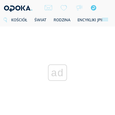
KOŚCIÓŁ
ŚWIAT
RODZINA
ENCYKLIKI JPII
SE
ad