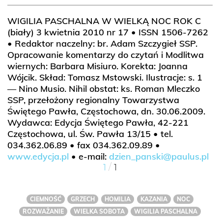
WIGILIA PASCHALNA W WIELKĄ NOC ROK C
(biały) 3 kwietnia 2010 nr 17 • ISSN 1506-7262
• Redaktor naczelny: br. Adam Szczygieł SSP.
Opracowanie komentarzy do czytań i Modlitwa
wiernych: Barbara Misiuro. Korekta: Joanna
Wójcik. Skład: Tomasz Mstowski. Ilustracje: s. 1
— Nino Musio. Nihil obstat: ks. Roman Mleczko
SSP, przełożony regionalny Towarzystwa
Świętego Pawła, Częstochowa, dn. 30.06.2009.
Wydawca: Edycja Świętego Pawła, 42-221
Częstochowa, ul. Św. Pawła 13/15 • tel.
034.362.06.89 • fax 034.362.09.89 •
www.edycja.pl
• e-mail:
dzien_panski@paulus.pl
/
1
1
CIEMNOŚĆ
GRZECH
HOMILIA
KAZANIA
NOC
ROZWAŻANIE
WIELKA SOBOTA
WIGILIA PASCHALNA