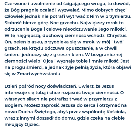
Czerwone i uwolnienie od ścigającego wroga, to dowód,
że Bóg pragnie ocalać i wyzwalać. Mimo dobrych chęci
człowiek jednak nie potrafi wytrwać z Nim w przymierzu.
Słabość bierze górę. Noc grzechu. Największy mrok to
odrzucenie Boga i celowe nieodczuwanie Jego miłości.
W tę najgłębszą, duchową ciemność wchodzi Chrystus.
On, pełen blasku, przyobleka się w mrok, w mój i twój
grzech. Na krzyżu odczuwa opuszczenie, a w chwili
śmierci jednoczy się z grzesznikiem. W bezgranicznej
ciemności wielbi Ojca i wyznaje tobie i mnie miłość. Jest
na progu śmierci, a jednak żyje pełnią życia, która objawi
się w Zmartwychwstaniu.
Dzień pośród nocy doświadczeń. Uwierz, że Jezus
interesuje się tobą i chce rozjaśnić twoje ciemności. O
własnych siłach nie potrafisz trwać w przymierzu z
Bogiem. Możesz zaprosić Jezusa do serca i otrzymać na
nowo Ducha Świętego, abyś przez wspólnotę Kościoła,
wraz z innymi doszedł do domu, gdzie czeka na ciebie
miłujący Ojciec.