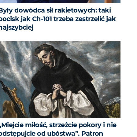
Były dowódca sił rakietowych: taki
pocisk jak Ch-101 trzeba zestrzelić jak
najszybciej
„Miejcie miłość, strzeżcie pokory i nie
odstępujcie od ubóstwa”. Patron