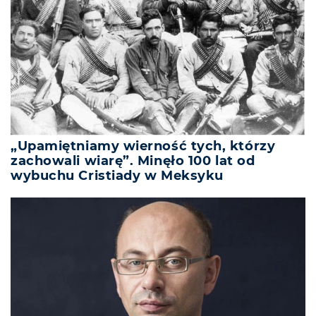
„Upamiętniamy wierność tych, którzy
zachowali wiarę”. Minęło 100 lat od
wybuchu Cristiady w Meksyku