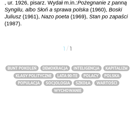
, ur. 1926, pisarz. Wydał m.in.:
Pożegnanie z panną
Syngilu, albo Słoń a sprawa polska
(1960),
Boski
Juliusz
(1961),
Nazo poeta
(1969),
Stan po zapaści
(1987).
/
1
1
BUNT POKOLEŃ
DEMOKRACJA
INTELIGENCJA
KAPITALIZM
KLASY POLITYCZNE
LATA 90-TE
POLACY
POLSKA
POPULACJA
SOCJOLOGIA
SZKOŁA
WARTOŚCI
WYCHOWANIE