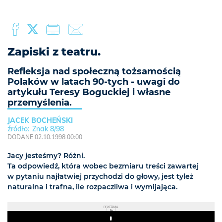
Zapiski z teatru.
Refleksja nad społeczną tożsamością
Polaków w latach 90-tych - uwagi do
artykułu Teresy Boguckiej i własne
przemyślenia.
JACEK BOCHEŃSKI
Znak 8/98
DODANE 02.10.1998 00:00
Jacy jesteśmy? Różni.
Ta odpowiedź, która wobec bezmiaru treści zawartej
w pytaniu najłatwiej przychodzi do głowy, jest tyleż
naturalna i trafna, ile rozpaczliwa i wymijająca.
REKLAMA