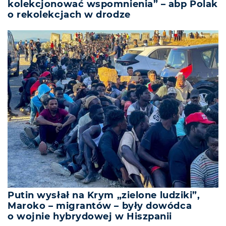
kolekcjonować wspomnienia” – abp Polak
o rekolekcjach w drodze
Putin wysłał na Krym „zielone ludziki”,
Maroko – migrantów – były dowódca
o wojnie hybrydowej w Hiszpanii