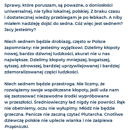
Sprawy, które poruszam, są poważne, o doniosłości
uniwersalnej, nie tylko lokalnej, polskiej. Z braku czasu
i dostatecznej wiedzy przebiegam je po łebkach. A niby
miałem nadzieję dojść do sedna. Cóż więc jest sednem?
Jacy jesteśmy?
Niech sednem będzie drobiazg, często w Polsce
zapomniany: nie jesteśmy wyjątkowi. Dzielimy kłopoty
nowej, bardzo dziwnej ludzkości, akurat nie u nas
największe. Dzielimy kłopoty mniejszej, bogatszej,
sytszej, zdrowszej, bardziej uprzywilejowanej i bardziej
zdemoralizowanej części ludzkości.
Niech sednem będzie przestroga. Nie liczmy, że
rozwiążemy swoje współczesne kłopoty, jeśli uda nam
się zastosować niezawodne środki wypróbowane
w przeszłości. Średniowieczny ład nigdy nie powróci. Rąk
nie obetniemy, oczu nie wyłupimy. Młódź nie będzie
grzeczna. Panicze nie zaczną czytać Plutarcha. Cnotliwe
dziewczę polskie nie uplecie wianka i nie zaśpiewa
Prząśniczki.