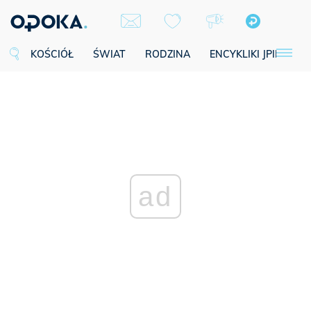
KOŚCIÓŁ
ŚWIAT
RODZINA
ENCYKLIKI JPII
SE
ad