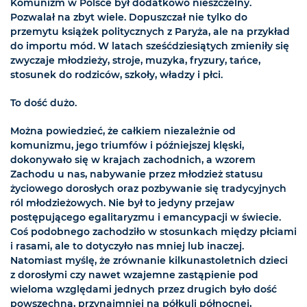
Komunizm w Polsce był dodatkowo nieszczelny.
Pozwalał na zbyt wiele. Dopuszczał nie tylko do
przemytu książek politycznych z Paryża, ale na przykład
do importu mód. W latach sześćdziesiątych zmieniły się
zwyczaje młodzieży, stroje, muzyka, fryzury, tańce,
stosunek do rodziców, szkoły, władzy i płci.
To dość dużo.
Można powiedzieć, że całkiem niezależnie od
komunizmu, jego triumfów i późniejszej klęski,
dokonywało się w krajach zachodnich, a wzorem
Zachodu u nas, nabywanie przez młodzież statusu
życiowego dorosłych oraz pozbywanie się tradycyjnych
ról młodzieżowych. Nie był to jedyny przejaw
postępującego egalitaryzmu i emancypacji w świecie.
Coś podobnego zachodziło w stosunkach między płciami
i rasami, ale to dotyczyło nas mniej lub inaczej.
Natomiast myślę, że zrównanie kilkunastoletnich dzieci
z dorosłymi czy nawet wzajemne zastąpienie pod
wieloma względami jednych przez drugich było dość
powszechną, przynajmniej na półkuli północnej,