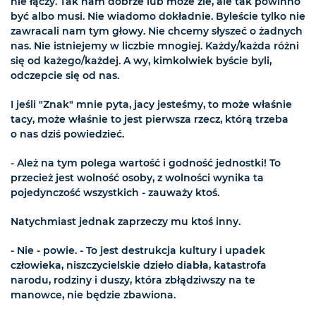
nie łączy. Tak nam dobrze lub może źle, ale tak powinno
być albo musi. Nie wiadomo dokładnie. Byleście tylko nie
zawracali nam tym głowy. Nie chcemy słyszeć o żadnych
nas. Nie istniejemy w liczbie mnogiej. Każdy/każda różni
się od każego/każdej. A wy, kimkolwiek byście byli,
odczepcie się od nas.
I jeśli "Znak" mnie pyta, jacy jesteśmy, to może właśnie
tacy, może właśnie to jest pierwsza rzecz, którą trzeba
o nas dziś powiedzieć.
- Ależ na tym polega wartość i godność jednostki! To
przecież jest wolność osoby, z wolności wynika ta
pojedynczość wszystkich - zauważy ktoś.
Natychmiast jednak zaprzeczy mu ktoś inny.
- Nie - powie. - To jest destrukcja kultury i upadek
człowieka, niszczycielskie dzieło diabła, katastrofa
narodu, rodziny i duszy, która zbłądziwszy na te
manowce, nie będzie zbawiona.