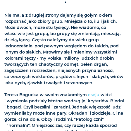
*
Nie ma, a z drugiej strony dajemy się gołym okiem
rozpoznać jako zbiory grup. Mniejsza o to, ilu i jakich.
Może dwóch, może stu tysięcy. Nie wiadomo, co
właściwie jest grupą, bo grupy się zmieniają, mieszają,
dzielą, łączą. Często należymy do wielu grup
jednocześnie, pod pewnym względem do takich, pod
innym do siakich. Mrowimy się i mienimy wszystkimi
kolorami tęczy - my Polska, miliony ludzkich drobin
tworzących ten chaotyczny odmęt, pełen drgań,
zagęszczeń i rozrzedzeń, niejasnych przynależności,
sprzecznych wektorów, prądów silnych i słabych, wirów
lokalnych, zjawisk trwałych i sezonowych.
Teresa Bogucka w swoim znakomitym
eseju
widzi
i wymienia podziały istotne według jej kryteriów. Biedni
i bogaci. Czyli bezsilni i zaradni. Jednak większość ludzi
wymieniłaby może inne pary. Okradani i złodzieje. Ci na
górze, ci na dole. Obcy i rodzimi. "Patologiczni"
i "normalni". Mniejszość zaś, czy raczej każda spośród