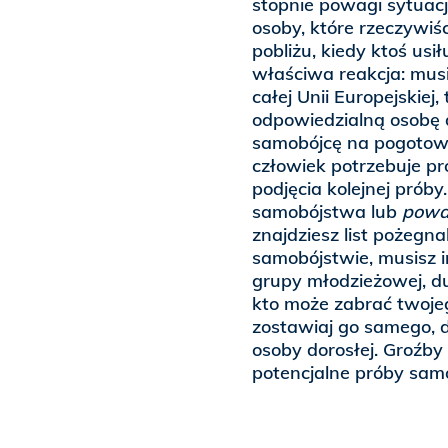
stopnie powagi sytuacj
osoby, które rzeczywiś
pobliżu, kiedy ktoś usił
właściwa reakcja: mu
całej Unii Europejskiej
odpowiedzialną osobę 
samobójcę na pogotowie
człowiek potrzebuje p
podjęcia kolejnej próby
samobójstwa lub
powa
znajdziesz list pożegna
samobójstwie, musisz 
grupy młodzieżowej, d
kto może zabrać twojeg
zostawiaj go samego, d
osoby dorosłej. Groźby
potencjalne próby sam