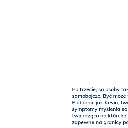
Po trzecie, są osoby ta
samobójcze. Być może 
Podobnie jak Kevin, t
symptomy myślenia sam
twierdząco na którekolw
zapewne na granicy p