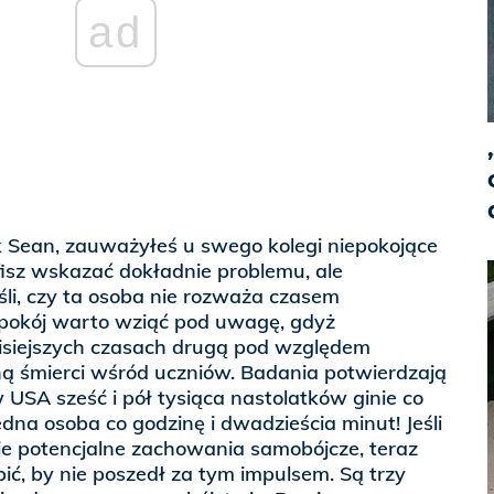
ad
k Sean, zauważyłeś u swego kolegi niepokojące
isz wskazać dokładnie problemu, ale
śli, czy ta osoba nie rozważa czasem
pokój warto wziąć pod uwagę, gdyż
isiejszych czasach drugą pod względem
ną śmierci wśród uczniów. Badania potwierdzają
w USA sześć i pół tysiąca nastolatków ginie co
edna osoba co godzinę i dwadzieścia minut! Jeśli
je potencjalne zachowania samobójcze, teraz
bić, by nie poszedł za tym impulsem. Są trzy