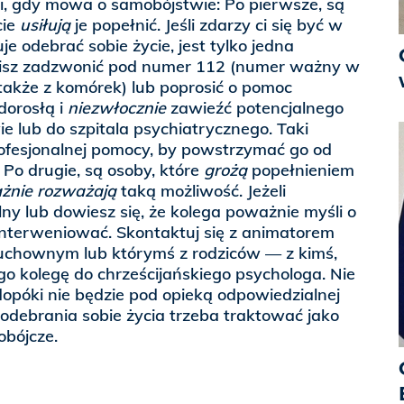
i, gdy mowa o samobójstwie: Po pierwsze, są
cie
usiłują
je popełnić. Jeśli zdarzy ci się być w
uje odebrać sobie życie, jest tylko jedna
sisz zadzwonić pod numer 112 (numer ważny w
, także z komórek) lub poprosić o pomoc
dorosłą i
niezwłocznie
zawieźć potencjalnego
 lub do szpitala psychiatrycznego. Taki
rofesjonalnej pomocy, by powstrzymać go od
. Po drugie, są osoby, które
grożą
popełnieniem
żnie rozważają
taką możliwość. Jeżeli
lny lub dowiesz się, że kolega poważnie myśli o
interweniować. Skontaktuj się z animatorem
uchownym lub którymś z rodziców — z kimś,
o kolegę do chrześcijańskiego psychologa. Nie
opóki nie będzie pod opieką odpowiedzialnej
 odebrania sobie życia trzeba traktować jako
obójcze.