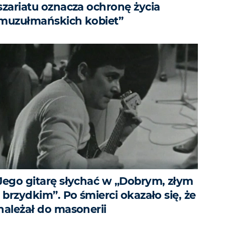
szariatu oznacza ochronę życia
muzułmańskich kobiet”
Jego gitarę słychać w „Dobrym, złym
i brzydkim”. Po śmierci okazało się, że
należał do masonerii