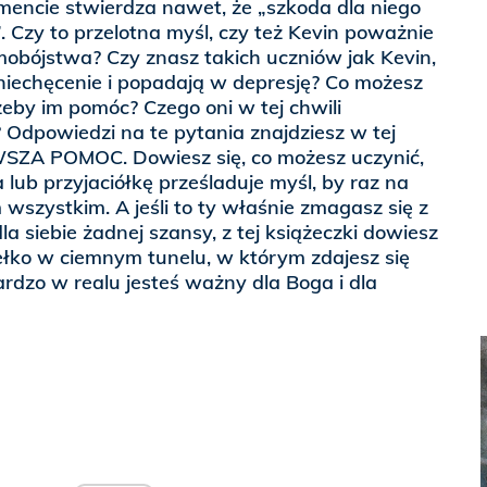
ncie stwierdza nawet, że „szkoda dla niego
”. Czy to przelotna myśl, czy też Kevin poważnie
mobójstwa? Czy znasz takich uczniów jak Kevin,
zniechęcenie i popadają w depresję? Co możesz
żeby im pomóc? Czego oni w tej chwili
? Odpowiedzi na te pytania znajdziesz w tej
RWSZA POMOC. Dowiesz się, co możesz uczynić,
 lub przyjaciółkę prześladuje myśl, by raz na
wszystkim. A jeśli to ty właśnie zmagasz się z
dla siebie żadnej szansy, z tej książeczki dowiesz
tełko w ciemnym tunelu, w którym zdajesz się
ardzo w realu jesteś ważny dla Boga i dla