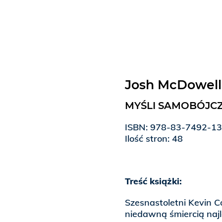
Josh McDowell
MYŚLI SAMOBÓJC
ISBN: 978-83-7492-1
Ilość stron: 48
Treść książki:
Szesnastoletni Kevin Co
niedawną śmiercią najl