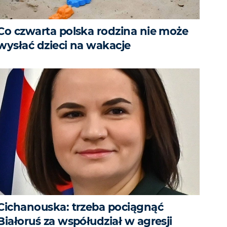
Co czwarta polska rodzina nie może
wysłać dzieci na wakacje
Cichanouska: trzeba pociągnąć
Białoruś za współudział w agresji