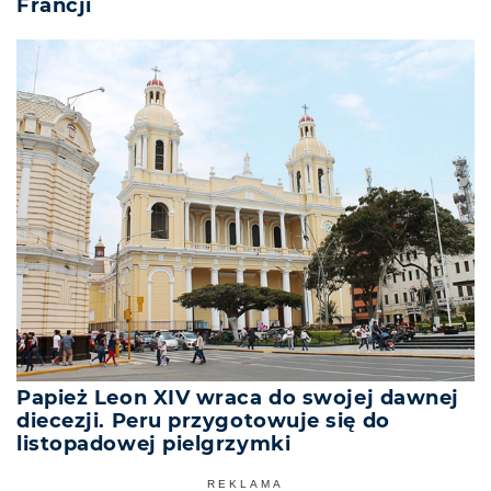
Francji
Papież Leon XIV wraca do swojej dawnej
diecezji. Peru przygotowuje się do
listopadowej pielgrzymki
REKLAMA