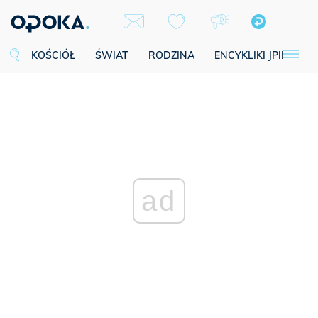
KOŚCIÓŁ
ŚWIAT
RODZINA
ENCYKLIKI JPII
SE
ad