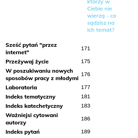
którzy w
Ciebie nie
wierzą - co
sądzisz na
ich temat?
Sześć pytań "przez
171
internet"
Przeżywaj życie
175
W poszukiwaniu nowych
176
sposobów pracy z młodymi
Laboratoria
177
Indeks tematyczny
181
Indeks katechetyczny
183
Ważniejsi cytowani
186
autorzy
Indeks pytań
189