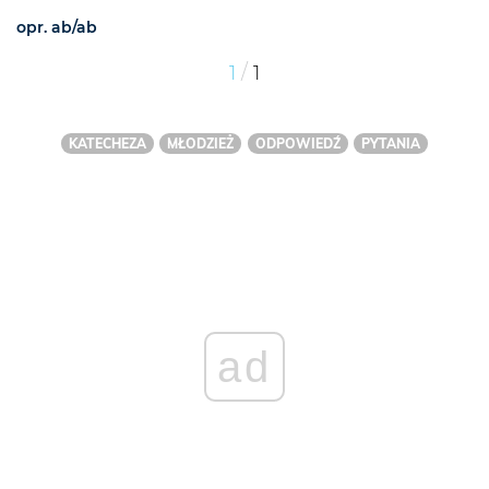
opr. ab/ab
/
1
1
KATECHEZA
MŁODZIEŻ
ODPOWIEDŹ
PYTANIA
ad