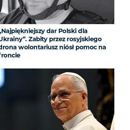
„Najpiękniejszy dar Polski dla
Ukrainy”. Zabity przez rosyjskiego
drona wolontariusz niósł pomoc na
froncie