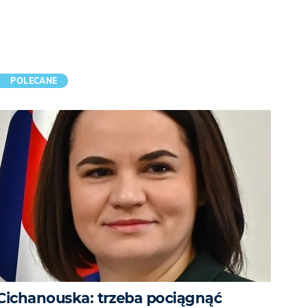
POLECANE
Cichanouska: trzeba pociągnąć