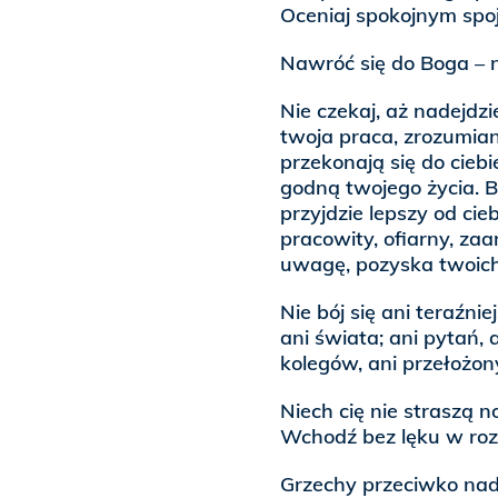
Oceniaj spokojnym spoj
Nawróć się do Boga – n
Nie czekaj, aż nadejdzi
twoja praca, zrozumian
przekonają się do cieb
godną twojego życia. Bo
przyjdzie lepszy od cieb
pracowity, ofiarny, za
uwagę, pozyska twoich
Nie bój się ani teraźniej
ani świata; ani pytań, 
kolegów, ani przełożon
Niech cię nie straszą n
Wchodź bez lęku w rozp
Grzechy przeciwko nadz