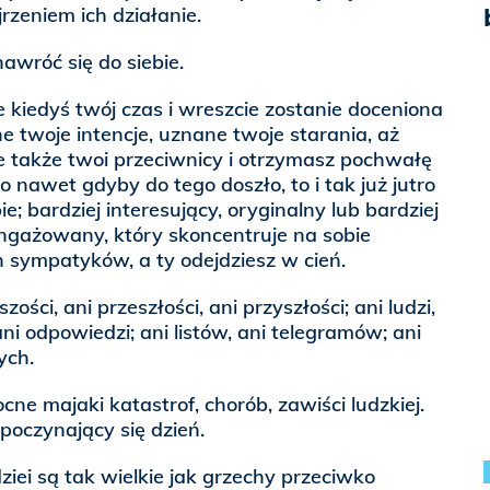
rzeniem ich działanie.
awróć się do siebie.
e kiedyś twój czas i wreszcie zostanie doceniona
e twoje intencje, uznane twoje starania, aż
ie także twoi przeciwnicy i otrzymasz pochwałę
 nawet gdyby do tego doszło, to i tak już jutro
ie; bardziej interesujący, oryginalny lub bardziej
angażowany, który skoncentruje na sobie
 sympatyków, a ty odejdziesz w cień.
szości, ani przeszłości, ani przyszłości; ani ludzi,
ani odpowiedzi; ani listów, ani telegramów; ani
ych.
ocne majaki katastrof, chorób, zawiści ludzkiej.
oczynający się dzień.
iei są tak wielkie jak grzechy przeciwko