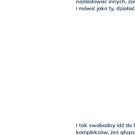
naśladować innych, zac
i mówić jako ty, działać
I tak swobodny idź do l
kompleksów, żeś głupszy