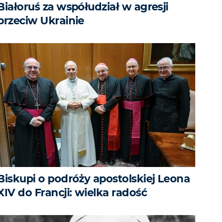
Białoruś za współudział w agresji
przeciw Ukrainie
Biskupi o podróży apostolskiej Leona
XIV do Francji: wielka radość