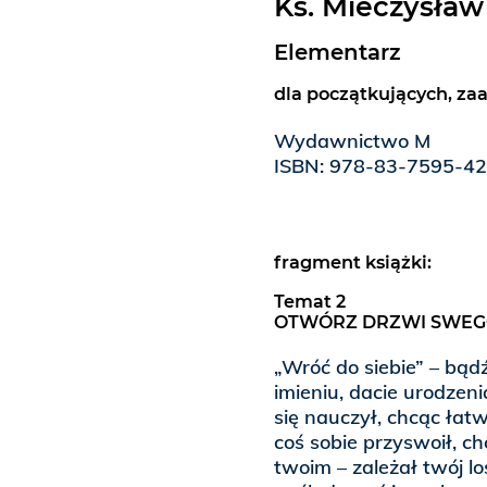
Ks. Mieczysław
Elementarz
dla początkujących, za
Wydawnictwo M
ISBN: 978-83-7595-4
fragment książki:
Temat 2
OTWÓRZ DRZWI SWEG
„Wróć do siebie” – bąd
imieniu, dacie urodzenia
się nauczył, chcąc łatwi
coś sobie przyswoił, c
twoim – zależał twój lo