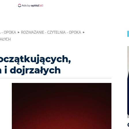
A - OPOKA
ROZWAŻANIE - CZYTELNIA - OPOKA
AŁYCH
oczątkujących,
i dojrzałych