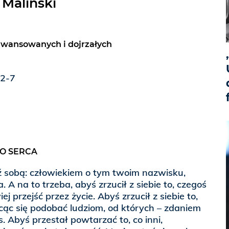
 Maliński
awansowanych i dojrzałych
22-7
O SERCA
ź sobą: człowiekiem o tym twoim nazwisku,
. A na to trzeba, abyś zrzucił z siebie to, czegoś
ej przejść przez życie. Abyś zrzucił z siebie to,
hcąc się podobać ludziom, od których – zdaniem
s. Abyś przestał powtarzać to, co inni,