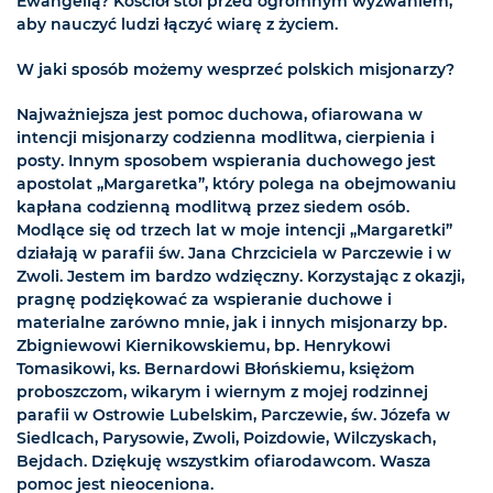
Ewangelią? Kościół stoi przed ogromnym wyzwaniem,
aby nauczyć ludzi łączyć wiarę z życiem.
W jaki sposób możemy wesprzeć polskich misjonarzy?
Najważniejsza jest pomoc duchowa, ofiarowana w
intencji misjonarzy codzienna modlitwa, cierpienia i
posty. Innym sposobem wspierania duchowego jest
apostolat „Margaretka”, który polega na obejmowaniu
kapłana codzienną modlitwą przez siedem osób.
Modlące się od trzech lat w moje intencji „Margaretki”
działają w parafii św. Jana Chrzciciela w Parczewie i w
Zwoli. Jestem im bardzo wdzięczny. Korzystając z okazji,
pragnę podziękować za wspieranie duchowe i
materialne zarówno mnie, jak i innych misjonarzy bp.
Zbigniewowi Kiernikowskiemu, bp. Henrykowi
Tomasikowi, ks. Bernardowi Błońskiemu, księżom
proboszczom, wikarym i wiernym z mojej rodzinnej
parafii w Ostrowie Lubelskim, Parczewie, św. Józefa w
Siedlcach, Parysowie, Zwoli, Poizdowie, Wilczyskach,
Bejdach. Dziękuję wszystkim ofiarodawcom. Wasza
pomoc jest nieoceniona.