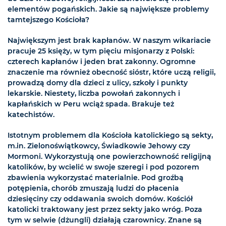
elementów pogańskich. Jakie są największe problemy
tamtejszego Kościoła?
Największym jest brak kapłanów. W naszym wikariacie
pracuje 25 księży, w tym pięciu misjonarzy z Polski:
czterech kapłanów i jeden brat zakonny. Ogromne
znaczenie ma również obecność sióstr, które uczą religii,
prowadzą domy dla dzieci z ulicy, szkoły i punkty
lekarskie. Niestety, liczba powołań zakonnych i
kapłańskich w Peru wciąż spada. Brakuje też
katechistów.
Istotnym problemem dla Kościoła katolickiego są sekty,
m.in. Zielonoświątkowcy, Świadkowie Jehowy czy
Mormoni. Wykorzystują one powierzchowność religijną
katolików, by wcielić w swoje szeregi i pod pozorem
zbawienia wykorzystać materialnie. Pod groźbą
potępienia, chorób zmuszają ludzi do płacenia
dziesięciny czy oddawania swoich domów. Kościół
katolicki traktowany jest przez sekty jako wróg. Poza
tym w selwie (dżungli) działają czarownicy. Znane są