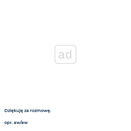
ad
Dziękuję za rozmowę.
opr. aw/aw