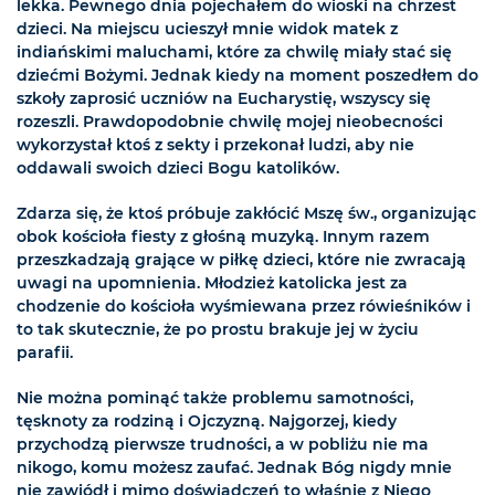
lekka. Pewnego dnia pojechałem do wioski na chrzest
dzieci. Na miejscu ucieszył mnie widok matek z
indiańskimi maluchami, które za chwilę miały stać się
dziećmi Bożymi. Jednak kiedy na moment poszedłem do
szkoły zaprosić uczniów na Eucharystię, wszyscy się
rozeszli. Prawdopodobnie chwilę mojej nieobecności
wykorzystał ktoś z sekty i przekonał ludzi, aby nie
oddawali swoich dzieci Bogu katolików.
Zdarza się, że ktoś próbuje zakłócić Mszę św., organizując
obok kościoła fiesty z głośną muzyką. Innym razem
przeszkadzają grające w piłkę dzieci, które nie zwracają
uwagi na upomnienia. Młodzież katolicka jest za
chodzenie do kościoła wyśmiewana przez rówieśników i
to tak skutecznie, że po prostu brakuje jej w życiu
parafii.
Nie można pominąć także problemu samotności,
tęsknoty za rodziną i Ojczyzną. Najgorzej, kiedy
przychodzą pierwsze trudności, a w pobliżu nie ma
nikogo, komu możesz zaufać. Jednak Bóg nigdy mnie
nie zawiódł i mimo doświadczeń to właśnie z Niego