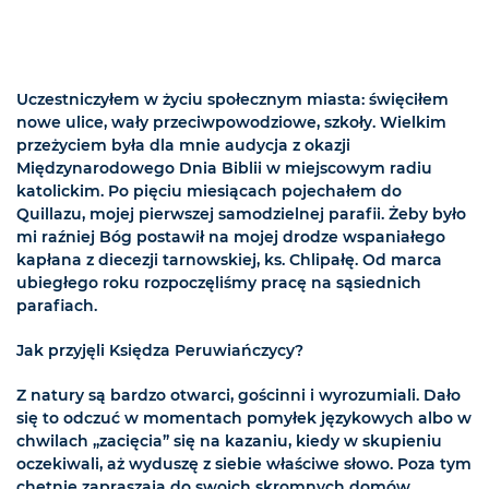
Uczestniczyłem w życiu społecznym miasta: święciłem
nowe ulice, wały przeciwpowodziowe, szkoły. Wielkim
przeżyciem była dla mnie audycja z okazji
Międzynarodowego Dnia Biblii w miejscowym radiu
katolickim. Po pięciu miesiącach pojechałem do
Quillazu, mojej pierwszej samodzielnej parafii. Żeby było
mi raźniej Bóg postawił na mojej drodze wspaniałego
kapłana z diecezji tarnowskiej, ks. Chlipałę. Od marca
ubiegłego roku rozpoczęliśmy pracę na sąsiednich
parafiach.
Jak przyjęli Księdza Peruwiańczycy?
Z natury są bardzo otwarci, gościnni i wyrozumiali. Dało
się to odczuć w momentach pomyłek językowych albo w
chwilach „zacięcia” się na kazaniu, kiedy w skupieniu
oczekiwali, aż wyduszę z siebie właściwe słowo. Poza tym
chętnie zapraszają do swoich skromnych domów,