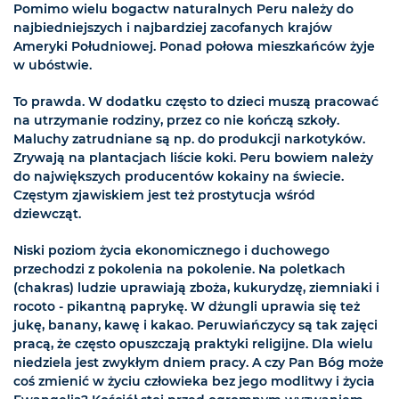
Pomimo wielu bogactw naturalnych Peru należy do
najbiedniejszych i najbardziej zacofanych krajów
Ameryki Południowej. Ponad połowa mieszkańców żyje
w ubóstwie.
To prawda. W dodatku często to dzieci muszą pracować
na utrzymanie rodziny, przez co nie kończą szkoły.
Maluchy zatrudniane są np. do produkcji narkotyków.
Zrywają na plantacjach liście koki. Peru bowiem należy
do największych producentów kokainy na świecie.
Częstym zjawiskiem jest też prostytucja wśród
dziewcząt.
Niski poziom życia ekonomicznego i duchowego
przechodzi z pokolenia na pokolenie. Na poletkach
(chakras) ludzie uprawiają zboża, kukurydzę, ziemniaki i
rocoto - pikantną paprykę. W dżungli uprawia się też
jukę, banany, kawę i kakao. Peruwiańczycy są tak zajęci
pracą, że często opuszczają praktyki religijne. Dla wielu
niedziela jest zwykłym dniem pracy. A czy Pan Bóg może
coś zmienić w życiu człowieka bez jego modlitwy i życia