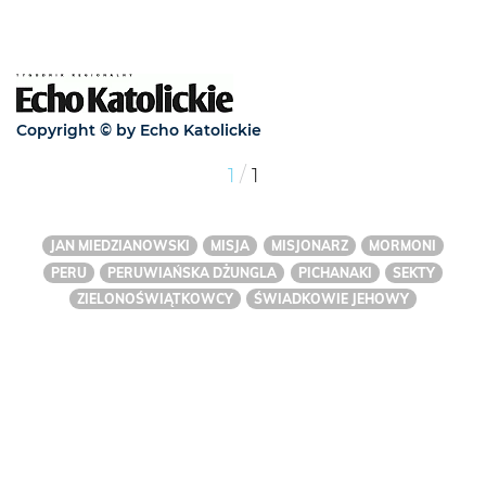
Copyright © by Echo Katolickie
/
1
1
JAN MIEDZIANOWSKI
MISJA
MISJONARZ
MORMONI
PERU
PERUWIAŃSKA DŻUNGLA
PICHANAKI
SEKTY
ZIELONOŚWIĄTKOWCY
ŚWIADKOWIE JEHOWY