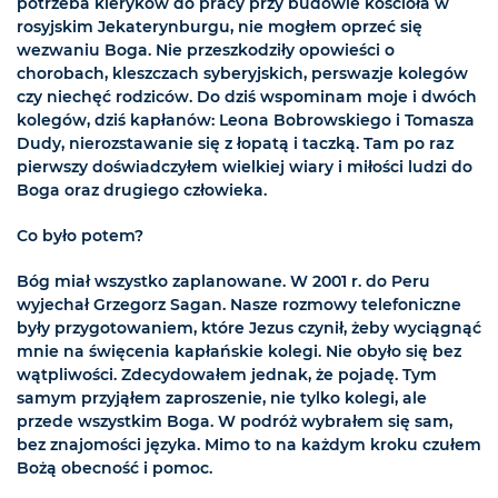
potrzeba kleryków do pracy przy budowie kościoła w
rosyjskim Jekaterynburgu, nie mogłem oprzeć się
wezwaniu Boga. Nie przeszkodziły opowieści o
chorobach, kleszczach syberyjskich, perswazje kolegów
czy niechęć rodziców. Do dziś wspominam moje i dwóch
kolegów, dziś kapłanów: Leona Bobrowskiego i Tomasza
Dudy, nierozstawanie się z łopatą i taczką. Tam po raz
pierwszy doświadczyłem wielkiej wiary i miłości ludzi do
Boga oraz drugiego człowieka.
Co było potem?
Bóg miał wszystko zaplanowane. W 2001 r. do Peru
wyjechał Grzegorz Sagan. Nasze rozmowy telefoniczne
były przygotowaniem, które Jezus czynił, żeby wyciągnąć
mnie na święcenia kapłańskie kolegi. Nie obyło się bez
wątpliwości. Zdecydowałem jednak, że pojadę. Tym
samym przyjąłem zaproszenie, nie tylko kolegi, ale
przede wszystkim Boga. W podróż wybrałem się sam,
bez znajomości języka. Mimo to na każdym kroku czułem
Bożą obecność i pomoc.