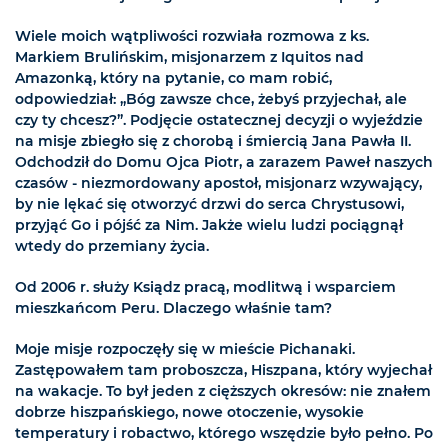
Wiele moich wątpliwości rozwiała rozmowa z ks.
Markiem Brulińskim, misjonarzem z Iquitos nad
Amazonką, który na pytanie, co mam robić,
odpowiedział: „Bóg zawsze chce, żebyś przyjechał, ale
czy ty chcesz?”. Podjęcie ostatecznej decyzji o wyjeździe
na misje zbiegło się z chorobą i śmiercią Jana Pawła II.
Odchodził do Domu Ojca Piotr, a zarazem Paweł naszych
czasów - niezmordowany apostoł, misjonarz wzywający,
by nie lękać się otworzyć drzwi do serca Chrystusowi,
przyjąć Go i pójść za Nim. Jakże wielu ludzi pociągnął
wtedy do przemiany życia.
Od 2006 r. służy Ksiądz pracą, modlitwą i wsparciem
mieszkańcom Peru. Dlaczego właśnie tam?
Moje misje rozpoczęły się w mieście Pichanaki.
Zastępowałem tam proboszcza, Hiszpana, który wyjechał
na wakacje. To był jeden z cięższych okresów: nie znałem
dobrze hiszpańskiego, nowe otoczenie, wysokie
temperatury i robactwo, którego wszędzie było pełno. Po