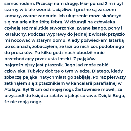
samochodem. Przeciął nam drogę. Miał ponad 2 m i był
czarny w białe wzorki. Uciążliwe i groźne są zarazem
komary, zwane zancudo. Ich ukąszenie może skończyć
się malarią albo żółtą febrą. W dżungli na człowieka
czyhają też malutkie stworzonka, zwane isango, pchły i
karaluchy. Podczas wyprawy do jednej z wiosek przyszło
mi nocować w starym domu. Kiedy poświeciłem latarką
po ścianach, zobaczyłem, że łazi po nich coś podobnego
do prusaków. Po kilku godzinach obudził mnie
przechodzący przez usta insekt. Z pająków
najgroźniejszy jest ptasznik. Jego jad może zabić
człowieka. Tubylcy dobrze o tym wiedzą. Dlatego, kiedy
zobaczą pająka, natychmiast go zabijają. Po raz pierwszy
zetknąłem się z ptasznikiem w kancelarii parafialnej w
Atalaya. Był 15 cm od mojej nogi. Żartownisie mówili, że
przyszedł do księdza załatwić jakąś sprawę. Dzięki Bogu,
że nie moją nogę.