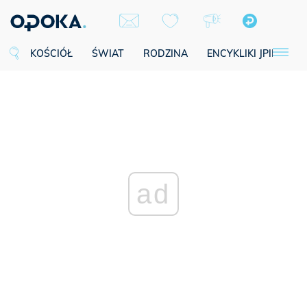
KOŚCIÓŁ
ŚWIAT
RODZINA
ENCYKLIKI JPII
SE
ad