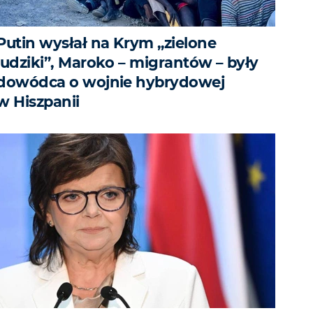
Putin wysłał na Krym „zielone
ludziki”, Maroko – migrantów – były
dowódca o wojnie hybrydowej
w Hiszpanii