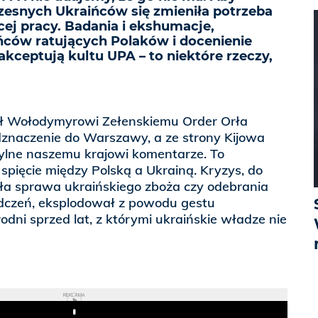
esnych Ukraińców się zmieniła potrzeba
ej pracy. Badania i ekshumacje,
ńców ratujących Polaków i docenienie
 akceptują kultu UPA – to niektóre rzeczy,
ał Wołodymyrowi Zełenskiemu Order Orła
dznaczenie do Warszawy, a ze strony Kijowa
hylne naszemu krajowi komentarze. To
 spięcie między Polską a Ukrainą. Kryzys, do
iła sprawa ukraińskiego zboża czy odebrania
dczeń, eksplodował z powodu gestu
odni sprzed lat, z którymi ukraińskie władze nie
REKLAMA