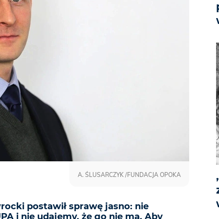
A. ŚLUSARCZYK /FUNDACJA OPOKA
rocki postawił sprawę jasno: nie
A i nie udajemy, że go nie ma. Aby