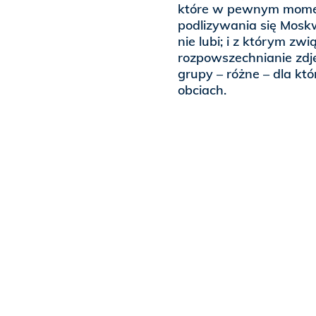
które w pewnym momen
podlizywania się Moskw
nie lubi; i z którym zw
rozpowszechnianie zdję
grupy – różne – dla któ
obciach.