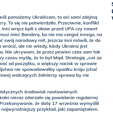
e jeśli pomożemy Ukraińcom, to oni sami zdejmą
y. To się nie potwierdziło. Przeciwnie, konflikt
A. Inni wręcz kpili z obaw przed UPA czy nawet
 musi mieć Banderę, bo nie ma czegoś innego, na
swój narodowy mit. Jeszcze inni mówili, że do
wrócić, ale nie wtedy, kiedy Ukraina jest
a. Nie ukrywam, że przez pewien czas sam tak
y czasu myślę, że to był błąd. Strategię „coś za
wać od początku, a większy nacisk w sprawie
bójstwa nie spowodowałby upadku kraju (choć
owej walczących żołnierzy sprawa by nie
riotycznych środowisk nastawionych
olei nieraz zdarzało się powielanie regularnej
 Przekonywanie, że datę 17 września wymyślili
o najwyraźniejszy przykład, jaki zapamiętałem.