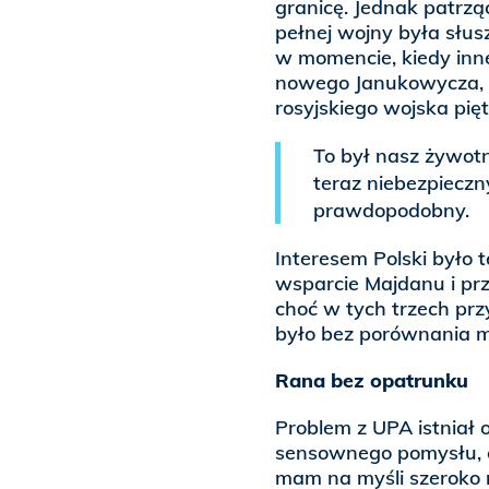
granicę. Jednak patrzą
pełnej wojny była słus
w momencie, kiedy inne
nowego Janukowycza, Po
rosyjskiego wojska pię
To był nasz żywotny 
teraz niebezpieczny
prawdopodobny.
Interesem Polski było 
wsparcie Majdanu i pr
choć w tych trzech p
było bez porównania m
Rana bez opatrunku
Problem z UPA istniał 
sensownego pomysłu, co
mam na myśli szeroko 