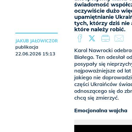
świadomość współcz
oczywiście dużo więc
upamiętnianie Ukrai
tych, którzy dziś nie
które należy robić.
JAKUB JAŁOWICZOR
publikacja
Karol Nawrocki odebr
22.06.2026 15:13
Białego. Ten odesłał o
posypały się nieprzyc
najpoważniejsze od lat
jakiego nie doprowadz
części Ukraińców świa
odnoszącego się do zbr
chcą się zmierzyć.
Emocjonalna wajcha