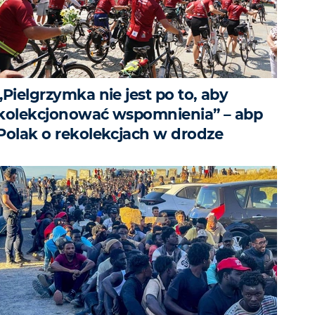
„Pielgrzymka nie jest po to, aby
kolekcjonować wspomnienia” – abp
Polak o rekolekcjach w drodze