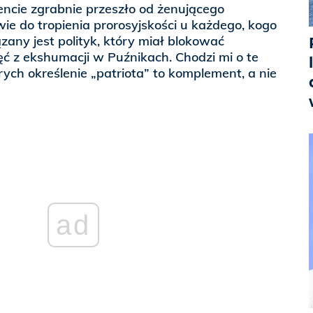
cie zgrabnie przeszło od żenującego
ie do tropienia prorosyjskości u każdego, kogo
iązany jest polityk, który miał blokować
ć z ekshumacji w Puźnikach. Chodzi mi o te
rych określenie „patriota” to komplement, a nie
ad