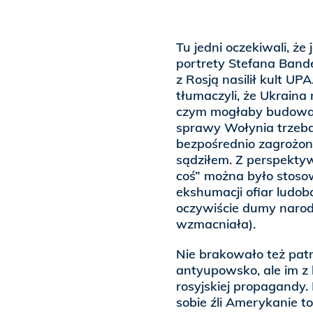
Tu jedni oczekiwali, ż
portrety Stefana Bander
z Rosją nasilił kult UP
tłumaczyli, że Ukraina
czym mogłaby budować 
sprawy Wołynia trzeba 
bezpośrednio zagrożon
sądziłem. Z perspektyw
coś” można było stoso
ekshumacji ofiar ludo
oczywiście dumy narod
wzmacniała).
Nie brakowało też pat
antyupowsko, ale im z k
rosyjskiej propagandy.
sobie źli Amerykanie t