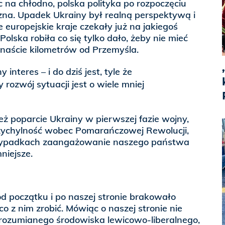
c na chłodno, polska polityka po rozpoczęciu
zna. Upadek Ukrainy był realną perspektywą i
 europejskie kraje czekały już na jakiegoś
lska robiła co się tylko dało, żeby nie mieć
tnaście kilometrów od Przemyśla.
interes – i do dziś jest, tyle że
 rozwój sytuacji jest o wiele mniej
też poparcie Ukrainy w pierwszej fazie wojny,
zychylność wobec Pomarańczowej Rewolucji,
rzypadkach zaangażowanie naszego państwa
niejsze.
od początku i po naszej stronie brakowało
 z nim zrobić. Mówiąc o naszej stronie nie
rozumianego środowiska lewicowo-liberalnego,