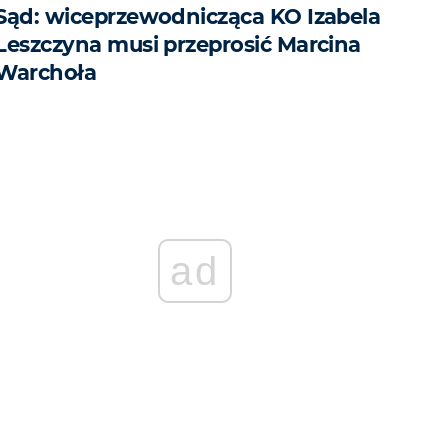
Sąd: wiceprzewodnicząca KO Izabela
Leszczyna musi przeprosić Marcina
Warchoła
ad