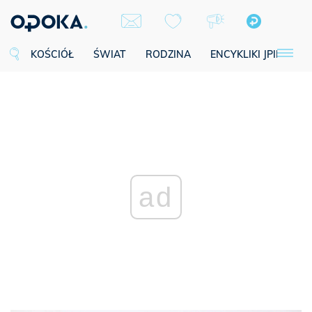
KOŚCIÓŁ
ŚWIAT
RODZINA
ENCYKLIKI JPII
SE
ad