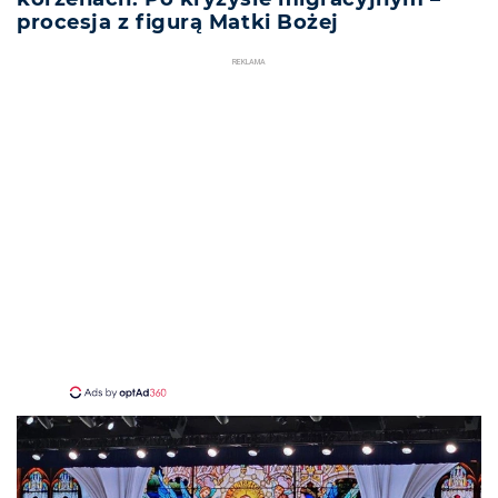
procesja z figurą Matki Bożej
REKLAMA