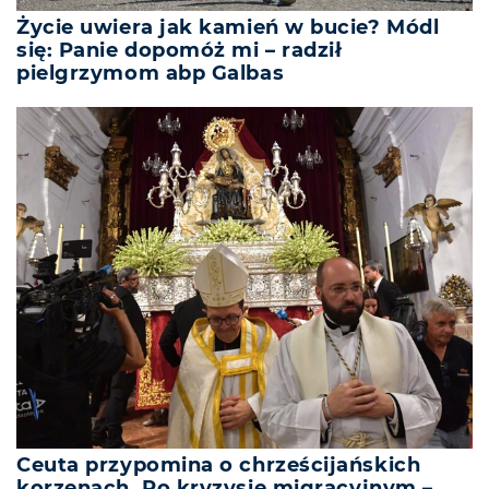
Życie uwiera jak kamień w bucie? Módl
się: Panie dopomóż mi – radził
pielgrzymom abp Galbas
Ceuta przypomina o chrześcijańskich
korzenach. Po kryzysie migracyjnym –