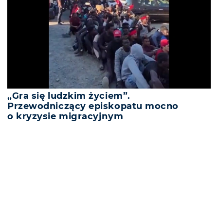
„Gra się ludzkim życiem”.
Przewodniczący episkopatu mocno
o kryzysie migracyjnym
REKLAMA