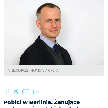
A. ŚLUSARCZYK /FUNDACJA OPOKA
Pobici w Berlinie. Żenujące