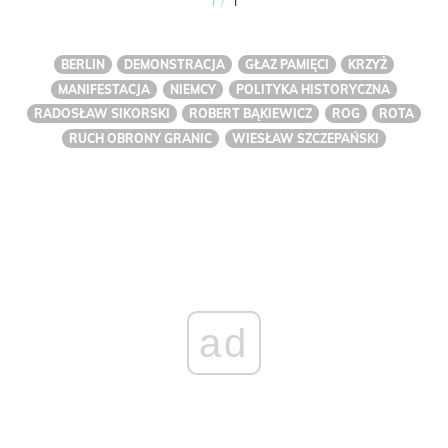
1
1
BERLIN
DEMONSTRACJA
GŁAZ PAMIĘCI
KRZYŻ
MANIFESTACJA
NIEMCY
POLITYKA HISTORYCZNA
RADOSŁAW SIKORSKI
ROBERT BĄKIEWICZ
ROG
ROTA
RUCH OBRONY GRANIC
WIESŁAW SZCZEPAŃSKI
ad