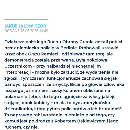
JAKUB JAŁOWICZOR
DODANE 18.06.2026 11:49
Działacze polskiego Ruchu Obrony Granic zostali pobici
przez niemiecką policję w Berlinie. Próbowali ustawić
krzyż obok Głazu Pamięci i odśpiewać tam rotę, ale
demonstracja została przerwana. Była pokojowa.
Uczestnikom – przy najbardziej niechętnej im
interpretacji – można było zarzucić, że wydarzenia nie
zgłosili. Tymczasem funkcjonariusze zachowali się jak
bandyci spuszczeni ze smyczy. Bicie po głowie człowieka
leżącego już na ziemi, ciosy kolanem obliczone na
połamanie żeber, do tego ciągnięcie za włosy jakiejś
stojącej obok kobiety – miała to być amerykańska
dziennikarka, która pytała policjantów o ich brutalność.
To naprawdę robi wrażenie, niezależnie od tego, czy
komuś jest po drodze z Robertem Bąkiewiczem i jego
ruchem, czy nie.