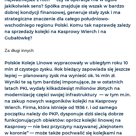
jakikolwiek sens? Spółka znajduje się wszak w bardzo
dobrej kondycji finansowej, generuje stały zysk i ma
strategiczne znaczenie dla całego południowo-
wschodniego regionu Polski. Komu tak naprawdę zależy
na sprzedaży kolejki na Kasprowy Wierch i na
Gubałówkę?
Za długi innych
Polskie Koleje Linowe wypracowały w ubiegłym roku 10
mln zł czystego zysku. Rok bieżący zapowiada się jeszcze
lepiej — planowany zysk ma wynieść ok. 14 mln zł.
Wyniki te są tym bardziej imponujące, że w ostatnich
latach PKL wydały kilkadziesiąt milionów złotych na
modernizację części swojej infrastruktury — w tym m.in.
na zakup nowych wagoników kolejki na Kasprowy
Wierch. Firma, która istnieje od 1936 r. i od samego
początku należy do PKP, dysponuje dziś siecią dobrze
funkcjonujących obiektów: oprócz kolejki linowej na
Kasprowy — nie bez przyczyny nazywanej „klejnotem
w koronie” — może także pochwalić się kolejkami na