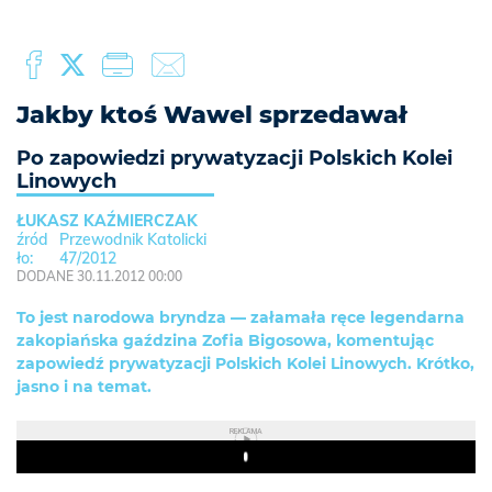
Jakby ktoś Wawel sprzedawał
Po zapowiedzi prywatyzacji Polskich Kolei
Linowych
ŁUKASZ KAŹMIERCZAK
Przewodnik Katolicki
47/2012
DODANE 30.11.2012 00:00
To jest narodowa bryndza — załamała ręce legendarna
zakopiańska gaździna Zofia Bigosowa, komentując
zapowiedź prywatyzacji Polskich Kolei Linowych. Krótko,
jasno i na temat.
REKLAMA
Play