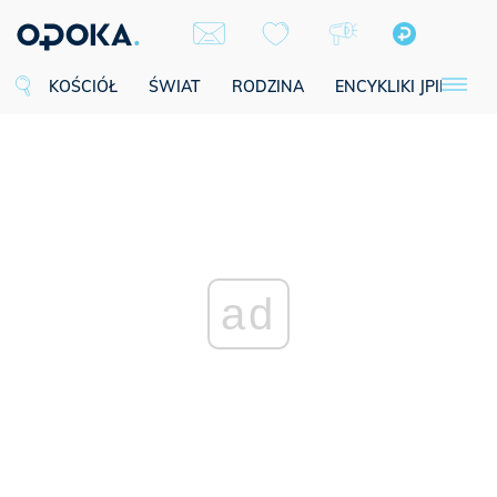
KOŚCIÓŁ
ŚWIAT
RODZINA
ENCYKLIKI JPII
SE
ad