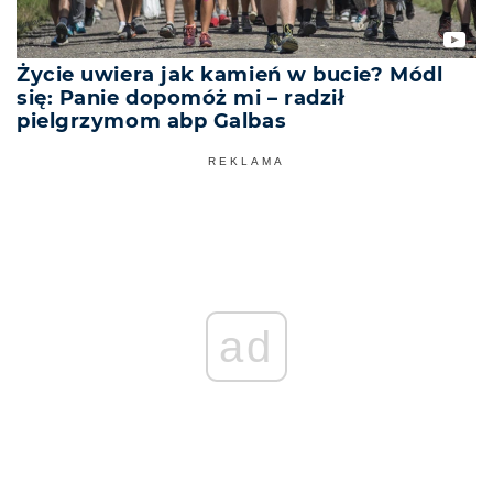
Życie uwiera jak kamień w bucie? Módl
się: Panie dopomóż mi – radził
pielgrzymom abp Galbas
REKLAMA
ad