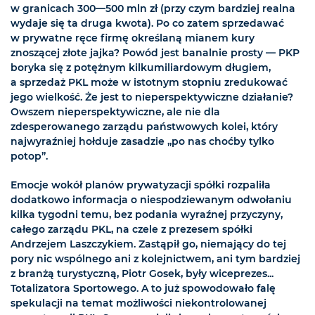
w granicach 300—500 mln zł (przy czym bardziej realna
wydaje się ta druga kwota). Po co zatem sprzedawać
w prywatne ręce firmę określaną mianem kury
znoszącej złote jajka? Powód jest banalnie prosty — PKP
boryka się z potężnym kilkumiliardowym długiem,
a sprzedaż PKL może w istotnym stopniu zredukować
jego wielkość. Że jest to nieperspektywiczne działanie?
Owszem nieperspektywiczne, ale nie dla
zdesperowanego zarządu państwowych kolei, który
najwyraźniej hołduje zasadzie „po nas choćby tylko
potop”.
Emocje wokół planów prywatyzacji spółki rozpaliła
dodatkowo informacja o niespodziewanym odwołaniu
kilka tygodni temu, bez podania wyraźnej przyczyny,
całego zarządu PKL, na czele z prezesem spółki
Andrzejem Laszczykiem. Zastąpił go, niemający do tej
pory nic wspólnego ani z kolejnictwem, ani tym bardziej
z branżą turystyczną, Piotr Gosek, były wiceprezes...
Totalizatora Sportowego. A to już spowodowało falę
spekulacji na temat możliwości niekontrolowanej