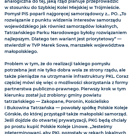
analogiczna do tej, jaką rząd planuje przeprowadzić
w stosunku do Szybkiej Kolei Miejskiej w Trójmieście.
Pomysł PiS poparli najgoręcej samorządowcy z... PO. „To
rozwiązanie z punktu widzenia interesów samorządu
wojewódzkiego jak również samorządów lokalnych,
Tatrzańskiego Parku Narodowego byłoby rozwiązaniem
najlepszym. Dlatego ten wariant jest priorytetowy” —
stwierdził w TVP Marek Sowa, marszałek województwa
małopolskiego.
Problem w tym, że do realizacji takiego pomysłu
potrzebna jest nie tylko dobra wola ze strony rządu, ale
także pieniądze na utrzymanie infrastruktury PKL. Coraz
częściej mówi się więc o możliwości skorzystania z formy
partnerstwa publiczno-prawnego. Pierwszy krok w tym
kierunku został już zrobiony: gminy powiatu
tatrzańskiego — Zakopane, Poronin, Kościelisko
i Bukowina Tatrzańska — powołały spółkę Polskie Koleje
Górskie, do której przystąpił także małopolski samorząd.
Jeśli dojdzie do otwartej prywatyzacji, PKG będą chciały
po prostu kupić Polskie Koleje Linowe. „Jesteśmy
zdeterminowani, aby PKL pozostały w rękach lokalnych