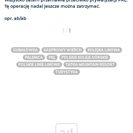
Wszystko zatem przemawia przeciwko prywatyzacji PKL.
Tę operację nadal jeszcze można zatrzymać.
opr. ab/ab
/
1
1
GUBAŁÓWKA
KASPROWY WIERCH
KOLEJKA LINOWA
PALENICA
PKL
POLSKIE KOLEJE GÓRSKIE
POLSKIE LINIE LINOWE
TATRA MOUNTAIN RESORT
TURYSTYKA
ad