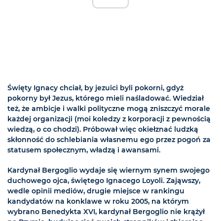
Święty Ignacy chciał, by jezuici byli pokorni, gdyż
pokorny był Jezus, którego mieli naśladować. Wiedział
też, że ambicje i walki polityczne mogą zniszczyć morale
każdej organizacji (moi koledzy z korporacji z pewnością
wiedzą, o co chodzi). Próbował więc okiełznać ludzką
skłonność do schlebiania własnemu ego przez pogoń za
statusem społecznym, władzą i awansami.
Kardynał Bergoglio wydaje się wiernym synem swojego
duchowego ojca, świętego Ignacego Loyoli. Zająwszy,
wedle opinii mediów, drugie miejsce w rankingu
kandydatów na konklawe w roku 2005, na którym
wybrano Benedykta XVI, kardynał Bergoglio nie krążył