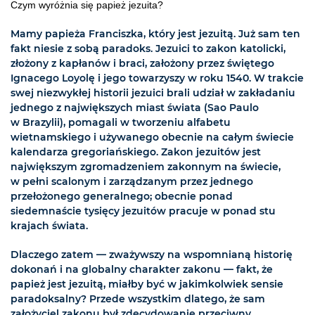
Czym wyróżnia się papież jezuita?
Mamy papieża Franciszka, który jest jezuitą. Już sam ten
fakt niesie z sobą paradoks. Jezuici to zakon katolicki,
złożony z kapłanów i braci, założony przez świętego
Ignacego Loyolę i jego towarzyszy w roku 1540. W trakcie
swej niezwykłej historii jezuici brali udział w zakładaniu
jednego z największych miast świata (Sao Paulo
w Brazylii), pomagali w tworzeniu alfabetu
wietnamskiego i używanego obecnie na całym świecie
kalendarza gregoriańskiego. Zakon jezuitów jest
największym zgromadzeniem zakonnym na świecie,
w pełni scalonym i zarządzanym przez jednego
przełożonego generalnego; obecnie ponad
siedemnaście tysięcy jezuitów pracuje w ponad stu
krajach świata.
Dlaczego zatem — zważywszy na wspomnianą historię
dokonań i na globalny charakter zakonu — fakt, że
papież jest jezuitą, miałby być w jakimkolwiek sensie
paradoksalny? Przede wszystkim dlatego, że sam
założyciel zakonu był zdecydowanie przeciwny