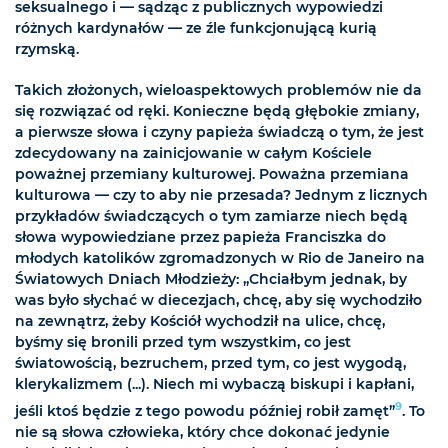
seksualnego i — sądząc z publicznych wypowiedzi
różnych kardynałów — ze źle funkcjonującą kurią
rzymską.
Takich złożonych, wieloaspektowych problemów nie da
się rozwiązać od ręki. Konieczne będą głębokie zmiany,
a pierwsze słowa i czyny papieża świadczą o tym, że jest
zdecydowany na zainicjowanie w całym Kościele
poważnej przemiany kulturowej. Poważna przemiana
kulturowa — czy to aby nie przesada? Jednym z licznych
przykładów świadczących o tym zamiarze niech będą
słowa wypowiedziane przez papieża Franciszka do
młodych katolików zgromadzonych w Rio de Janeiro na
Światowych Dniach Młodzieży: „Chciałbym jednak, by
was było słychać w diecezjach, chcę, aby się wychodziło
na zewnątrz, żeby Kościół wychodził na ulice, chcę,
byśmy się bronili przed tym wszystkim, co jest
światowością, bezruchem, przed tym, co jest wygodą,
klerykalizmem (...). Niech mi wybaczą biskupi i kapłani,
9
jeśli ktoś będzie z tego powodu później robił zamęt”
. To
nie są słowa człowieka, który chce dokonać jedynie