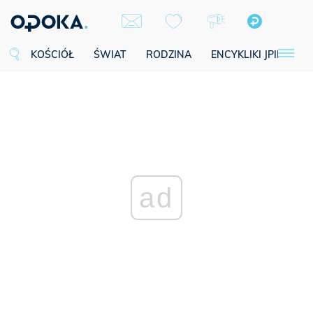
KOŚCIÓŁ
ŚWIAT
RODZINA
ENCYKLIKI JPII
SE
ad