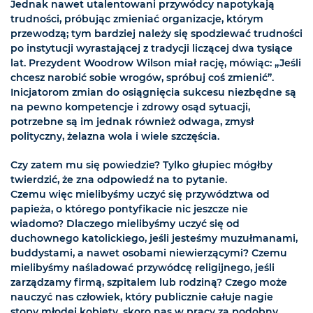
Jednak nawet utalentowani przywódcy napotykają
trudności, próbując zmieniać organizacje, którym
przewodzą; tym bardziej należy się spodziewać trudności
po instytucji wyrastającej z tradycji liczącej dwa tysiące
lat. Prezydent Woodrow Wilson miał rację, mówiąc: „Jeśli
chcesz narobić sobie wrogów, spróbuj coś zmienić”.
Inicjatorom zmian do osiągnięcia sukcesu niezbędne są
na pewno kompetencje i zdrowy osąd sytuacji,
potrzebne są im jednak również odwaga, zmysł
polityczny, żelazna wola i wiele szczęścia.
Czy zatem mu się powiedzie? Tylko głupiec mógłby
twierdzić, że zna odpowiedź na to pytanie.
Czemu więc mielibyśmy uczyć się przywództwa od
papieża, o którego pontyfikacie nic jeszcze nie
wiadomo? Dlaczego mielibyśmy uczyć się od
duchownego katolickiego, jeśli jesteśmy muzułmanami,
buddystami, a nawet osobami niewierzącymi? Czemu
mielibyśmy naśladować przywódcę religijnego, jeśli
zarządzamy firmą, szpitalem lub rodziną? Czego może
nauczyć nas człowiek, który publicznie całuje nagie
stopy młodej kobiety, skoro nas w pracy za podobny