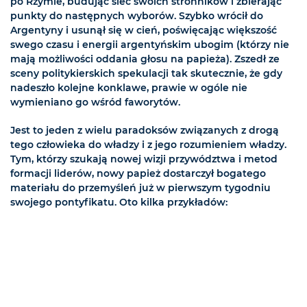
po Rzymie, budując sieć swoich stronników i zbierając
punkty do następnych wyborów. Szybko wrócił do
Argentyny i usunął się w cień, poświęcając większość
swego czasu i energii argentyńskim ubogim (którzy nie
mają możliwości oddania głosu na papieża). Zszedł ze
sceny politykierskich spekulacji tak skutecznie, że gdy
nadeszło kolejne konklawe, prawie w ogóle nie
wymieniano go wśród faworytów.
Jest to jeden z wielu paradoksów związanych z drogą
tego człowieka do władzy i z jego rozumieniem władzy.
Tym, którzy szukają nowej wizji przywództwa i metod
formacji liderów, nowy papież dostarczył bogatego
materiału do przemyśleń już w pierwszym tygodniu
swojego pontyfikatu. Oto kilka przykładów: