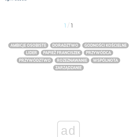
/
1
1
AMBICJE OSOBISTE
DORADZTWO
GODNOŚCI KOŚCIELNE
LIDER
PAPIEŻ FRANCISZEK
PRZYWÓDCA
PRZYWÓDZTWO
ROZEZNAWANIE
WSPÓLNOTA
ZARZĄDZANIE
ad