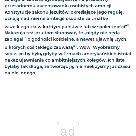
przesadnemu akcentowaniu osobistych ambicji.
Konstytucje zakonu jezuitów, określające jego regułę,
uznają nadmierne ambicje osobiste za „matkę
6
wszelkiego zła w każdym państwie lub w społeczności”
.
Nakazują też jezuitom ślubować, że „nigdy nie będą
zabiegali” o godności kościelne, a nawet ujawnią „tych,
7
u których coś takiego zauważą”
. Wow! Wyobraźmy
sobie, co by było, gdyby w firmach amerykańskich istniał
nakaz ujawniania co ambitniejszych kolegów. Ich lista
byłaby tak długa, że tworząc ją, nie mielibyśmy już czasu
na nic innego.
ad