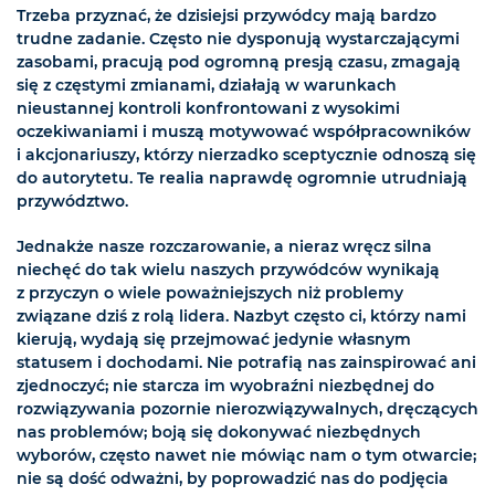
Trzeba przyznać, że dzisiejsi przywódcy mają bardzo
trudne zadanie. Często nie dysponują wystarczającymi
zasobami, pracują pod ogromną presją czasu, zmagają
się z częstymi zmianami, działają w warunkach
nieustannej kontroli konfrontowani z wysokimi
oczekiwaniami i muszą motywować współpracowników
i akcjonariuszy, którzy nierzadko sceptycznie odnoszą się
do autorytetu. Te realia naprawdę ogromnie utrudniają
przywództwo.
Jednakże nasze rozczarowanie, a nieraz wręcz silna
niechęć do tak wielu naszych przywódców wynikają
z przyczyn o wiele poważniejszych niż problemy
związane dziś z rolą lidera. Nazbyt często ci, którzy nami
kierują, wydają się przejmować jedynie własnym
statusem i dochodami. Nie potrafią nas zainspirować ani
zjednoczyć; nie starcza im wyobraźni niezbędnej do
rozwiązywania pozornie nierozwiązywalnych, dręczących
nas problemów; boją się dokonywać niezbędnych
wyborów, często nawet nie mówiąc nam o tym otwarcie;
nie są dość odważni, by poprowadzić nas do podjęcia