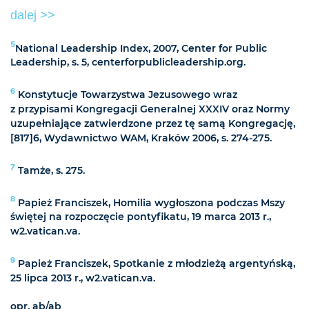
dalej >>
5
National Leadership Index, 2007, Center for Public
Leadership, s. 5, centerforpublicleadership.org.
6
Konstytucje Towarzystwa Jezusowego wraz
z przypisami Kongregacji Generalnej XXXIV oraz Normy
uzupełniające zatwierdzone przez tę samą Kongregację,
[817]6, Wydawnictwo WAM, Kraków 2006, s. 274-275.
7
Tamże, s. 275.
8
Papież Franciszek, Homilia wygłoszona podczas Mszy
świętej na rozpoczęcie pontyfikatu, 19 marca 2013 r.,
w2.vatican.va.
9
Papież Franciszek, Spotkanie z młodzieżą argentyńską,
25 lipca 2013 r., w2.vatican.va.
opr. ab/ab