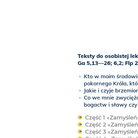
Teksty do osobistej le
Ga 5,13—26; 6,2; Flp 
Kto w moim środowis
pokornego Króla, któ
Jakie i czyje brzemio
Co we mnie zwycięża
bogactw i sławy czy
Część 1 «Zamyśleń
Część 2 «Zamyśleń
Część 3 «Zamyśleń