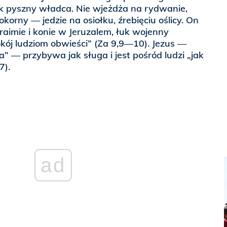
ak pyszny władca. Nie wjeżdża na rydwanie,
orny — jedzie na osiołku, źrebięciu oślicy. On
aimie i konie w Jeruzalem, łuk wojenny
kój ludziom obwieści” (Za 9,9—10). Jezus —
a” — przybywa jak sługa i jest pośród ludzi „jak
7).
ad