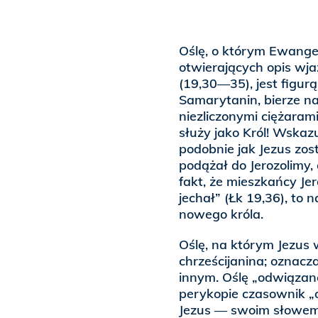
Oślę, o którym Ewange
otwierających opis wja
(19,30—35), jest figur
Samarytanin, bierze na 
niezliczonymi ciężarami
służy jako Król! Wskazu
podobnie jak Jezus zos
podążał do Jerozolimy, 
fakt, że mieszkańcy Je
jechał” (Łk 19,36), to 
nowego króla.
Oślę, na którym Jezus w
chrześcijanina; oznacza
innym. Oślę „odwiązane
perykopie czasownik „o
Jezus — swoim słowem