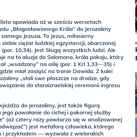
lista opowiada aż w sześciu wersetach
zdu „Błogosławionego Króla” do Jerozolimy
ą samego Jezusa. To Jezus, miłosierny
siebie ciężar ludzkiej egzystencji, obarczonej
 (por. 10,34). Jest Sługą wszystkich ludzi. Ale
je na to aluzja do Salomona, króla pokoju, który
tał „wsadzony” na oślę (por. 1 Krl 1,33—35) i
gdzie miał zasiąść na tronie Dawida. Z kolei
rozolimy „słali swe płaszcze na drodze, gdy
nawiązanie do staroizraelskiej ceremonii ingresu
jeżdża do Jerozolimy, jest także figurą
 jego powołanie do cichej i pokornej służby
” (aż cztery razy powtarza się w analizowanej
dwiązać”) jest metaforą człowieka, którego
 i przykładem — wyzwala z wielorakich