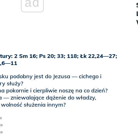
ad
ktury: 2 Sm 16; Ps 20; 33; 118; Łk 22,24—27;
2,6—11
ku podobny jest do Jezusa — cichego i
ry służy?
na pokornie i cierpliwie noszę na co dzień?
 — zniewalające dążenie do władzy,
 wolność służenia innym?
»
»
»