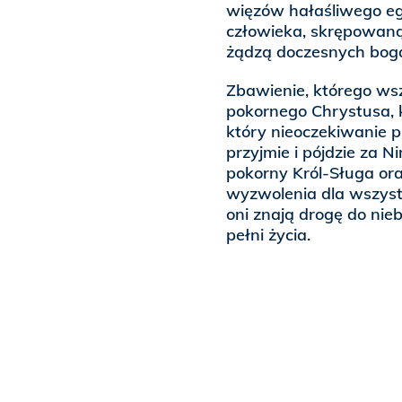
więzów hałaśliwego eg
człowieka, skrępowaną
żądzą doczesnych boga
Zbawienie, którego wsz
pokornego Chrystusa, 
który nieoczekiwanie 
przyjmie i pójdzie za N
pokorny Król-Sługa or
wyzwolenia dla wszystki
oni znają drogę do nie
pełni życia.