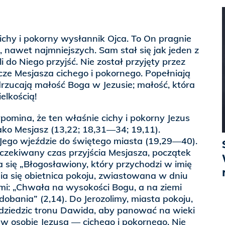
cichy i pokorny wysłannik Ojca. To On pragnie
 nawet najmniejszych. Sam stał się jak jeden z
 do Niego przyjść. Nie został przyjęty przez
ze Mesjasza cichego i pokornego. Popełniają
rzucają małość Boga w Jezusie; małość, która
elkością!
pomina, że ten właśnie cichy i pokorny Jezus
ako Mesjasz (13,22; 18,31—34; 19,11).
Jego wjeździe do świętego miasta (19,29—40).
czekiwany czas przyjścia Mesjasza, początek
a się „Błogosławiony, który przychodzi w imię
nia się obietnica pokoju, zwiastowana w dniu
mi: „Chwała na wysokości Bogu, a na ziemi
dobania” (2,14). Do Jerozolimy, miasta pokoju,
 dziedzic tronu Dawida, aby panować na wieki
i w osobie Jezusa — cichego i pokornego. Nie