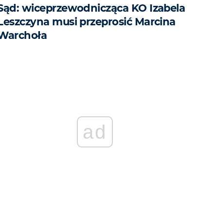
Sąd: wiceprzewodnicząca KO Izabela
Leszczyna musi przeprosić Marcina
Warchoła
ad