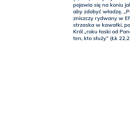
pojawia się na koniu j
aby zdobyć władzę. „Pok
zniszczy rydwany w Efr
strzaska w kawałki, po
Król „roku łaski od Pan
ten, kto służy” (Łk 22,2