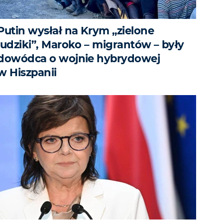
Putin wysłał na Krym „zielone
ludziki”, Maroko – migrantów – były
dowódca o wojnie hybrydowej
w Hiszpanii