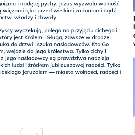
oizmu i nadętej pychy. Jezus wyzwala wolność
 więzami lęku przed wielkimi zadaniami bądź
ctw, władzy i chwały.
yscy wyczekują, polega na przyjęciu cichego i
który jest Królem--Sługą, zawsze w drodze,
puka do drzwi i szuka naśladowców. Kto Go
im, wejdzie do Jego królestwa. Tylko cichy i
az Jego naśladowcy są prawdziwą nadzieją
ch ludzi i źródłem jubileuszowej radości. Tylko
bieskiego Jeruzalem — miasta wolności, radości i