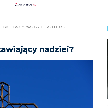
LOGIA DOGMATYCZNA - CZYTELNIA - OPOKA
tawiający nadziei?