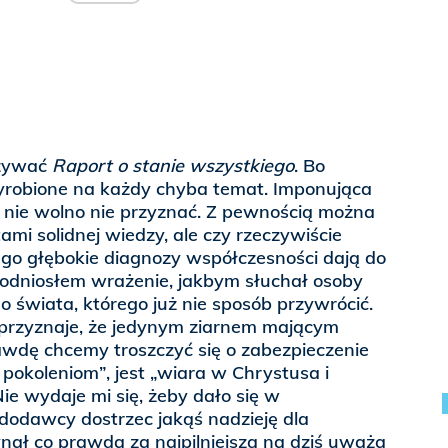
azywać
Raport o stanie wszystkiego
. Bo
robione na każdy chyba temat. Imponująca
go nie wolno nie przyznać. Z pewnością można
mi solidnej wiedzy, ale czy rzeczywiście
go głębokie diagnozy współczesności dają do
e odniosłem wrażenie, jakbym słuchał osoby
o świata, którego już nie sposób przywrócić.
przyznaje, że jedynym ziarnem mającym
rawdę chcemy troszczyć się o zabezpieczenie
pokoleniom”, jest „wiara w Chrystusa i
ie wydaje mi się, żeby dało się w
odawcy dostrzec jakąś nadzieję dla
nał co prawda za najpilniejszą na dziś uważa