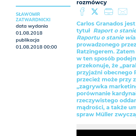
rozmówcy
SŁAWOMIR
ZATWARDNICKI
Carlos Granados jest
data wydania
tytuł
Raport o stanie
01.08.2018
Raportu o stanie wia
publikacja
prowadzonego przez 
01.08.2018 00:00
Ratzingerem. Zatem 
w ten sposób podej
przekonuje, że „para
przyjaźni obecnego Pr
przecież może przy z
„zagrywka marketing
porównanie kardyna
rzeczywistego oddan
mądrości, a także u
spraw Müller zwyczaj