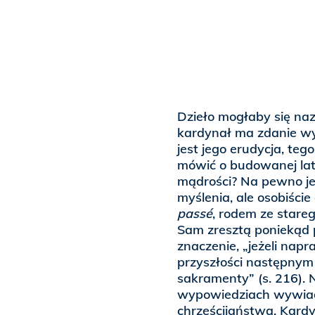
Dzieło mogłaby się n
kardynał ma zdanie wy
jest jego erudycja, te
mówić o budowanej lata
mądrości? Na pewno je
myślenia, ale osobiści
passé
, rodem ze stareg
Sam zresztą poniekąd 
znaczenie, „jeżeli nap
przyszłości następnym 
sakramenty” (s. 216). N
wypowiedziach wywiad
chrześcijaństwa. Kardy