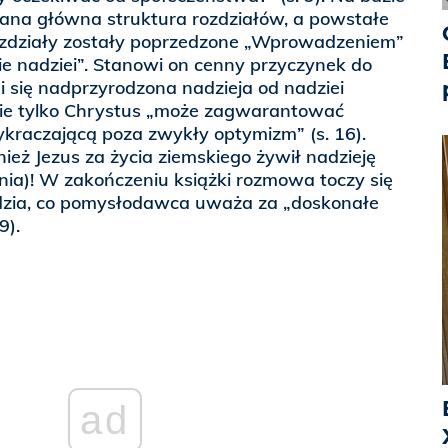
ana główna struktura rozdziałów, a powstałe
ozdziały zostały poprzedzone „Wprowadzeniem”
e nadziei”. Stanowi on cenny przyczynek do
i się nadprzyrodzona nadzieja od nadziei
nie tylko Chrystus „może zagwarantować
ykraczającą poza zwykły optymizm” (s. 16).
ież Jezus za życia ziemskiego żywił nadzieję
enia)! W zakończeniu książki rozmowa toczy się
rdzia, co pomysłodawca uważa za „doskonałe
9).
ad