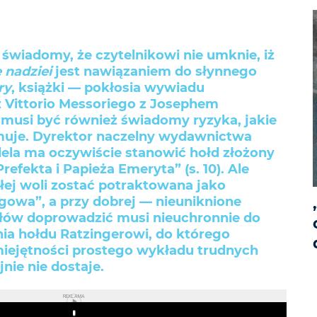
 świadomy, że czytelnikowi nie umknie, iż
 nadziei
jest nawiązaniem do słynnego
ry
, książki — pokłosia wywiadu
Vittorio Messoriego z Josephem
musi być również świadomy ryzyka, jakie
muje. Dyrektor naczelny wydawnictwa
lela ma oczywiście stanowić hołd złożony
efekta i Papieża Emeryta” (s. 10). Ale
łej woli zostać potraktowana jako
owa”, a przy dobrej — nieuniknione
łów doprowadzić musi nieuchronnie do
ia hołdu Ratzingerowi, do którego
miejętności prostego wykładu trudnych
nie nie dostaje.
REKLAMA