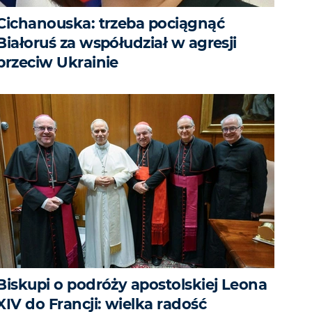
Cichanouska: trzeba pociągnąć
Białoruś za współudział w agresji
przeciw Ukrainie
Biskupi o podróży apostolskiej Leona
XIV do Francji: wielka radość