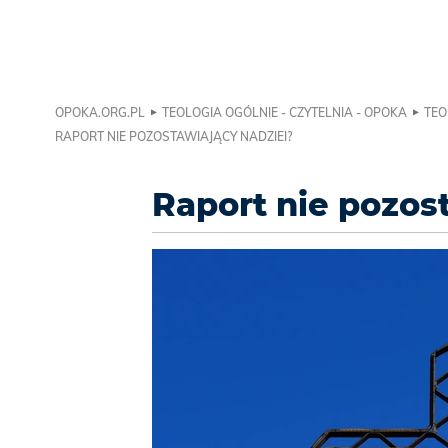
OPOKA.ORG.PL
TEOLOGIA OGÓLNIE - CZYTELNIA - OPOKA
TEO
RAPORT NIE POZOSTAWIAJĄCY NADZIEI?
Raport nie pozos