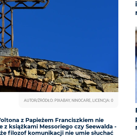
AUTOR/ŹRÓDŁO: PIXABAY, NINOCARE, LICENCJA: 0
ltona z Papieżem Franciszkiem nie
ce z książkami Messoriego czy Seewalda -
że filozof komunikacji nie umie słuchać