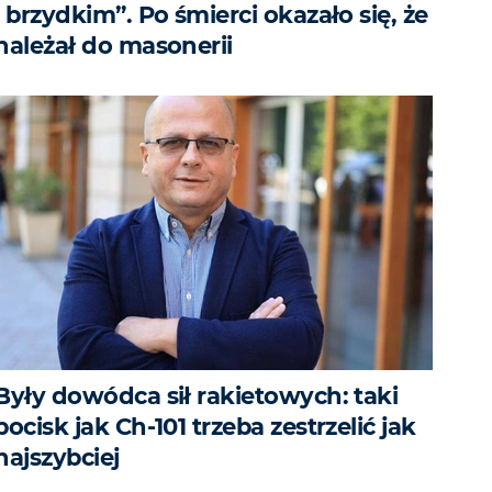
i brzydkim”. Po śmierci okazało się, że
należał do masonerii
Były dowódca sił rakietowych: taki
pocisk jak Ch-101 trzeba zestrzelić jak
najszybciej