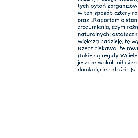
tych pytań zorganizow
w ten sposób cztery r
oraz „Raportem o stani
zrozumienia, czym różn
naturalnych: ostatecz
większą nadzieję, tę w
Rzecz ciekawa, że równ
(takie są reguły Wciel
jeszcze wokół miłosie
domknięcie całości” (s. 