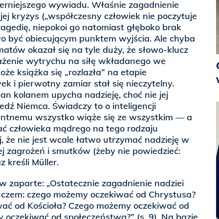
szerniejszego wywiadu. Właśnie zagadnienie
 jej kryzys („współczesny człowiek nie poczytuje
ragedię, niepokoi go natomiast głęboko brak
iało być obiecującym punktem wyjścia. Ale chyba
ematów okazał się na tyle duży, że słowo-klucz
ażenie wytrychu na siłę wkładanego we
oże książka się „rozlazła” na etapie
i pierwotny zamiar stał się nieczytelny.
pan kolanem upycha nadzieję, choć nie jej
dź Niemca. Świadczy to o inteligencji
gentnemu wszystko wiąże się ze wszystkim — a
pać człowieka mądrego na tego rodzaju
j, że nie jest wcale łatwo utrzymać nadzieję w
nej zagrożeń i smutków (żeby nie powiedzieć:
z kreśli Müller.
w zaparte: „Ostatecznie zagadnienie nadziei
luczem: czego możemy oczekiwać od Chrystusa?
ać od Kościoła? Czego możemy oczekiwać od
 oczekiwać od społeczeństwa?” (s. 9). Na bazie