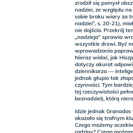
zrodził się pomysł ob
nadziei, ze względu na
sobie braku wiary za t
nadziei”, s. 20-21), m
nie dojścia. Przekrój t
„nadzieja” sprawia wr
wszystkie drzwi. Być m
wprowadzania poprawek 
Nieraz widać, jak Hisz
dotyczy akurat odpowie
dziennikarza — inteli
jednak głupio tak zła
czynności. Tym bardzie
tej rzeczywistości peł
beznadziei), którą niera
Idzie jednak Granados 
okazało się trafnym k
Czego możemy oczekiw
rodziny? Czego możemy