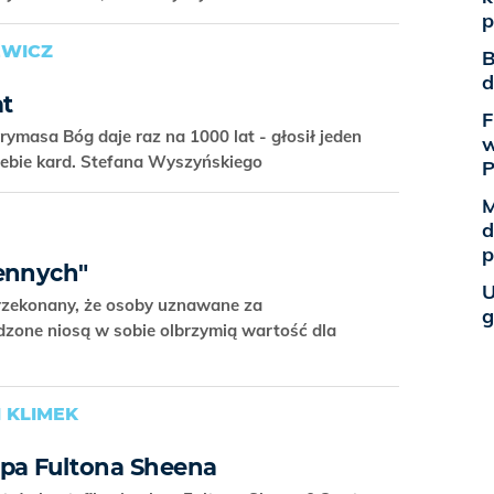
p
EWICZ
B
d
at
F
rymasa Bóg daje raz na 1000 lat - głosił jeden
w
zebie kard. Stefana Wyszyńskiego
M
d
p
ennych"
U
przekonany, że osoby uznawane za
g
dzone niosą w sobie olbrzymią wartość dla
 KLIMEK
pa Fultona Sheena