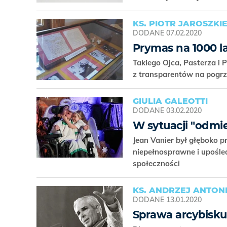
KS. PIOTR JAROSZKI
DODANE
07.02.2020
Prymas na 1000 l
Takiego Ojca, Pasterza i P
z transparentów na pogr
GIULIA GALEOTTI
DODANE
03.02.2020
W sytuacji "odmi
Jean Vanier był głęboko 
niepełnosprawne i upośle
społeczności
KS. ANDRZEJ ANTONI
DODANE
13.01.2020
Sprawa arcybisku