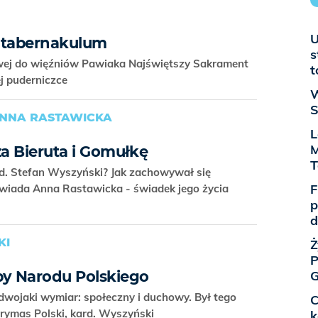
U
 tabernakulum
s
owej do więźniów Pawiaka Najświętszy Sakrament
t
ej puderniczce
W
S
ANNA RASTAWICKA
L
M
za Bieruta i Gomułkę
rd. Stefan Wyszyński? Jak zachowywał się
F
wiada Anna Rastawicka - świadek jego życia
p
d
KI
Ż
P
by Narodu Polskiego
G
dwojaki wymiar: społeczny i duchowy. Był tego
C
Prymas Polski, kard. Wyszyński
k