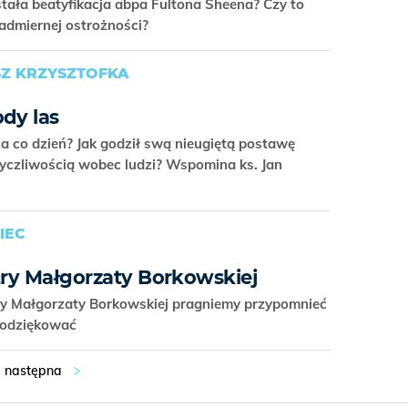
ała beatyfikacja abpa Fultona Sheena? Czy to
nadmiernej ostrożności?
SZ KRZYSZTOFKA
dy las
na co dzień? Jak godził swą nieugiętą postawę
życzliwością wobec ludzi? Wspomina ks. Jan
IEC
try Małgorzaty Borkowskiej
stry Małgorzaty Borkowskiej pragniemy przypomnieć
j podziękować