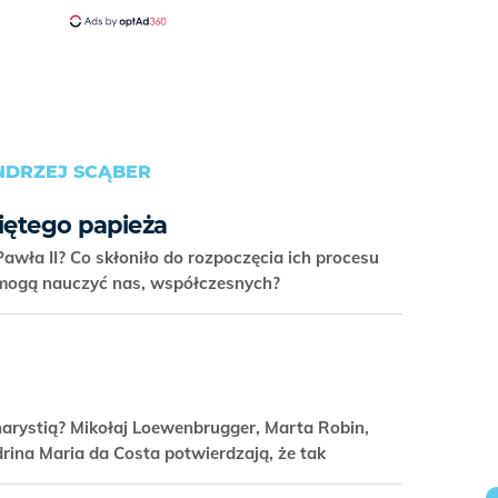
ANDRZEJ SCĄBER
iętego papieża
Pawła II? Co skłoniło do rozpoczęcia ich procesu
 mogą nauczyć nas, współczesnych?
rystią? Mikołaj Loewenbrugger, Marta Robin,
rina Maria da Costa potwierdzają, że tak