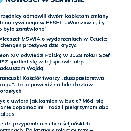
rzędnicy odmówili dwóm kobietom zmiany
tanu cywilnego w PESEL. „Warszawie, by
o było załatwione”
iceszef MSWiA o wydarzeniach w Ceucie:
chengen przeżywa dziś kryzys
eon XIV odwiedzi Polskę w 2028 roku? Szef
SZ spotkał się w tej sprawie abp.
Tadeuszem Wojdą
rancuski Kościół tworzy „duszpasterstwo
rogu”. To odpowiedź na falę chrztów
orosłych
ycie uwiera jak kamień w bucie? Módl się:
anie dopomóż mi – radził pielgrzymom abp
albas
euta przypomina o chrześcijańskich
orzenach. Po kryzysie migracyjnym –