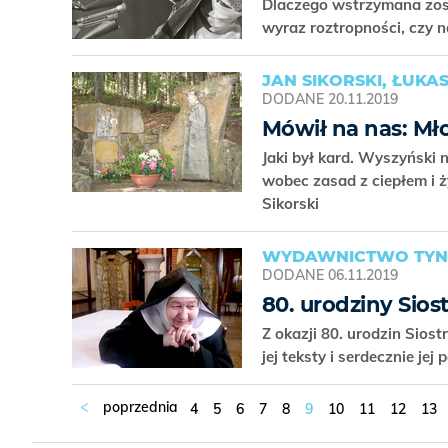
Dlaczego wstrzymana zost
wyraz roztropności, czy 
JAN SIKORSKI, ŁUKA
DODANE
20.11.2019
Mówił na nas: Mło
Jaki był kard. Wyszyński 
wobec zasad z ciepłem i 
Sikorski
WYDAWNICTWO TYN
DODANE
06.11.2019
80. urodziny Sios
Z okazji 80. urodzin Sio
jej teksty i serdecznie je
4
5
6
7
8
9
10
11
12
13