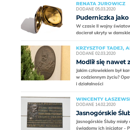
RENATA JUROWICZ
DODANE
05.03.2020
Puderniczka jako
W czasie II wojny świat
docierał ukryty w damski
KRZYSZTOF TADEJ, 
DODANE
02.03.2020
Modlił się nawet 
Jakim człowiekiem był ka
w codziennym życiu? Opo
i działalności
WINCENTY ŁASZEWS
DODANE
14.02.2020
Jasnogórskie Ślu
Jasnogórskie Śluby miały 
świadomy ich inicjator - 