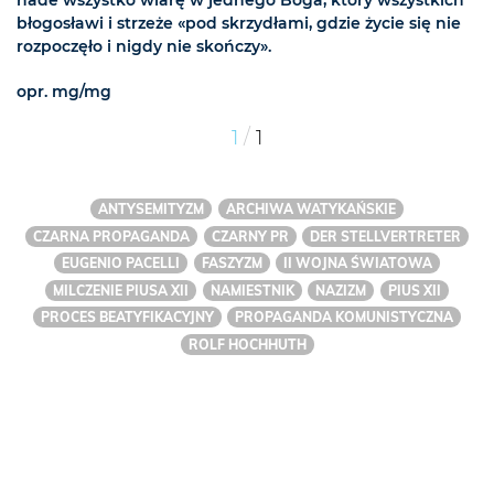
nade wszystko wiarę w jednego Boga, który wszystkich
błogosławi i strzeże «pod skrzydłami, gdzie życie się nie
rozpoczęło i nigdy nie skończy».
opr. mg/mg
/
1
1
ANTYSEMITYZM
ARCHIWA WATYKAŃSKIE
CZARNA PROPAGANDA
CZARNY PR
DER STELLVERTRETER
EUGENIO PACELLI
FASZYZM
II WOJNA ŚWIATOWA
MILCZENIE PIUSA XII
NAMIESTNIK
NAZIZM
PIUS XII
PROCES BEATYFIKACYJNY
PROPAGANDA KOMUNISTYCZNA
ROLF HOCHHUTH