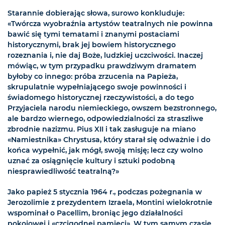
Starannie dobierając słowa, surowo konkluduje:
«Twórcza wyobraźnia artystów teatralnych nie powinna
bawić się tymi tematami i znanymi postaciami
historycznymi, brak jej bowiem historycznego
rozeznania i, nie daj Boże, ludzkiej uczciwości. Inaczej
mówiąc, w tym przypadku prawdziwym dramatem
byłoby co innego: próba zrzucenia na Papieża,
skrupulatnie wypełniającego swoje powinności i
świadomego historycznej rzeczywistości, a do tego
Przyjaciela narodu niemieckiego, owszem bezstronnego,
ale bardzo wiernego, odpowiedzialności za straszliwe
zbrodnie nazizmu. Pius XII i tak zasługuje na miano
«Namiestnika» Chrystusa, który starał się odważnie i do
końca wypełnić, jak mógł, swoją misję; lecz czy wolno
uznać za osiągnięcie kultury i sztuki podobną
niesprawiedliwość teatralną?»
Jako papież 5 stycznia 1964 r., podczas pożegnania w
Jerozolimie z prezydentem Izraela, Montini wielokrotnie
wspominał o Pacellim, broniąc jego działalności
pokojowej i «czcigodnej pamięci». W tym samym czasie