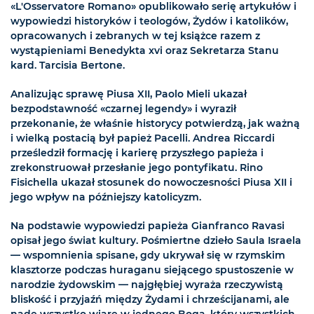
«L'Osservatore Romano» opublikowało serię artykułów i
wypowiedzi historyków i teologów, Żydów i katolików,
opracowanych i zebranych w tej książce razem z
wystąpieniami Benedykta xvi oraz Sekretarza Stanu
kard. Tarcisia Bertone.
Analizując sprawę Piusa XII, Paolo Mieli ukazał
bezpodstawność «czarnej legendy» i wyraził
przekonanie, że właśnie historycy potwierdzą, jak ważną
i wielką postacią był papież Pacelli. Andrea Riccardi
prześledził formację i karierę przyszłego papieża i
zrekonstruował przesłanie jego pontyfikatu. Rino
Fisichella ukazał stosunek do nowoczesności Piusa XII i
jego wpływ na późniejszy katolicyzm.
Na podstawie wypowiedzi papieża Gianfranco Ravasi
opisał jego świat kultury. Pośmiertne dzieło Saula Israela
— wspomnienia spisane, gdy ukrywał się w rzymskim
klasztorze podczas huraganu siejącego spustoszenie w
narodzie żydowskim — najgłębiej wyraża rzeczywistą
bliskość i przyjaźń między Żydami i chrześcijanami, ale