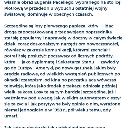
właśnie obraz Eugenia Pacellego, wybranego na stolicę
Piotrową w przededniu wybuchu ostatniej wojny
światowej, dominuje w obecnych czasach.
Szczególne są losy pierwszego papieża, który — idąc
drogą zapoczątkowaną przez swojego poprzednika —
stał się popularny i naprawdę widoczny w całym świecie
dzięki coraz doskonalszym narzędziom nowoczesności,
również w zakresie komunikacji, którymi zechciał i
potrafił się posłużyć: począwszy od licznych podróży,
które — jako dyplomatę i Sekretarza Stanu — zawiodły
go do Europy i Ameryki, po nowy gatunek, jakim były
orędzia radiowe, od wielkich wystąpień publicznych po
okładki czasopism, od kina po początkującą wówczas
telewizję, która jako środek przekazu odniosła później
wielki sukces. Losy te są tym bardziej szczególne, jeśli
weźmiemy pod uwagę, jak wielkim autorytetem cieszył
się za życia i jak pozytywne były opinie o nim, wyrażone
niemal jednogłośnie w 1958 r., pół wieku temu, gdy
umarł.
Jak zatem doszło do tak radykalnej zmiany tego