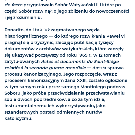
de facto
przygotowało Sobór Watykański ii i które po
części Sobór rozwinął; o jego zbliżeniu do nowoczesności
i jej zrozumieniu.
Ponadto, do i tak już zagmatwanego węzła
historiograficznego — do którego rozwikłania Paweł vi
pragnął się przyczynić, zlecając publikację tysięcy
dokumentów z archiwów watykańskich, które zaczęły
się ukazywać począwszy od roku 1965 r., w 12 tomach
zatytułowanych
Actes et documents du Saint-Siège
relatifs à la seconde guerre mondiale
— doszła sprawa
procesu kanonizacyjnego. Jego rozpoczęcie, wraz z
procesem kanonizacyjnym Jana XXIII, zostało ogłoszone
w tym samym roku przez samego Montiniego podczas
Soboru, jako próba przeciwdziałania przeciwstawianiu
sobie dwóch poprzedników, a co za tym idzie,
instrumentalnemu ich wykorzystywaniu, jako
sztandarowych postaci odmiennych nurtów
katolicyzmu.