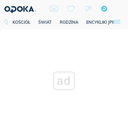
KOŚCIÓŁ
ŚWIAT
RODZINA
ENCYKLIKI JPII
SE
ad