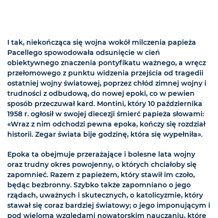
I tak, niekończąca się wojna wokół milczenia papieża
Pacellego spowodowała odsunięcie w cień
obiektywnego znaczenia pontyfikatu ważnego, a wręcz
przełomowego z punktu widzenia przejścia od tragedii
ostatniej wojny światowej, poprzez chłód zimnej wojny i
trudności z odbudową, do nowej epoki, co w pewien
sposób przeczuwał kard. Montini, który 10 października
1958 r. ogłosił w swojej diecezji śmierć papieża słowami:
«Wraz z nim odchodzi pewna epoka, kończy się rozdział
historii. Zegar świata bije godzinę, która się wypełniła».
Epoka ta obejmuje przerażające i bolesne lata wojny
oraz trudny okres powojenny, o których chciałoby się
zapomnieć. Razem z papieżem, który stawił im czoło,
będąc bezbronny. Szybko także zapomniano o jego
rządach, uważnych i skutecznych, o katolicyzmie, który
stawał się coraz bardziej światowy; o jego imponującym i
pod wieloma względami nowatorskim nauczaniu, które