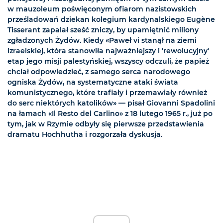
w mauzoleum poświęconym ofiarom nazistowskich
prześladowań dziekan kolegium kardynalskiego Eugène
Tisserant zapalał sześć zniczy, by upamiętnić miliony
zgładzonych Żydów. Kiedy «Paweł vi stanął na ziemi
izraelskiej, która stanowiła najważniejszy i 'rewolucyjny'
etap jego misji palestyńskiej, wszyscy odczuli, że papież
chciał odpowiedzieć, z samego serca narodowego
ogniska Żydów, na systematyczne ataki świata
komunistycznego, które trafiały i przemawiały również
do serc niektórych katolików» — pisał Giovanni Spadolini
na łamach «Il Resto del Carlino» z 18 lutego 1965 r., już po
tym, jak w Rzymie odbyły się pierwsze przedstawienia
dramatu Hochhutha i rozgorzała dyskusja.