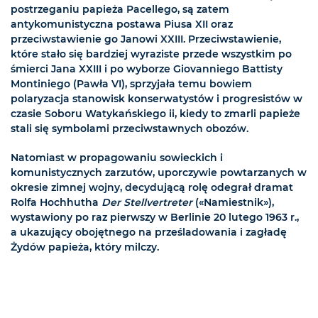
postrzeganiu papieża Pacellego, są zatem
antykomunistyczna postawa Piusa XII oraz
przeciwstawienie go Janowi XXIII. Przeciwstawienie,
które stało się bardziej wyraziste przede wszystkim po
śmierci Jana XXIII i po wyborze Giovanniego Battisty
Montiniego (Pawła VI), sprzyjała temu bowiem
polaryzacja stanowisk konserwatystów i progresistów w
czasie Soboru Watykańskiego ii, kiedy to zmarli papieże
stali się symbolami przeciwstawnych obozów.
Natomiast w propagowaniu sowieckich i
komunistycznych zarzutów, uporczywie powtarzanych w
okresie zimnej wojny, decydującą rolę odegrał dramat
Rolfa Hochhutha
Der Stellvertreter
(«Namiestnik»),
wystawiony po raz pierwszy w Berlinie 20 lutego 1963 r.,
a ukazujący obojętnego na prześladowania i zagładę
Żydów papieża, który milczy.