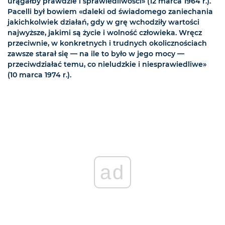
urągałby prawdzie i sprawiedliwości» (12 marca 1964 r.).
Pacelli był bowiem «daleki od świadomego zaniechania
jakichkolwiek działań, gdy w grę wchodziły wartości
najwyższe, jakimi są życie i wolność człowieka. Wręcz
przeciwnie, w konkretnych i trudnych okolicznościach
zawsze starał się — na ile to było w jego mocy —
przeciwdziałać temu, co nieludzkie i niesprawiedliwe»
(10 marca 1974 r.).
ad