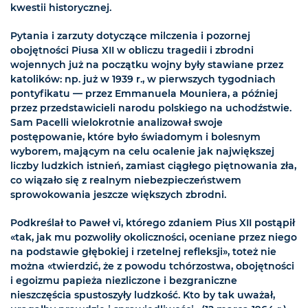
kwestii historycznej.
Pytania i zarzuty dotyczące milczenia i pozornej
obojętności Piusa XII w obliczu tragedii i zbrodni
wojennych już na początku wojny były stawiane przez
katolików: np. już w 1939 r., w pierwszych tygodniach
pontyfikatu — przez Emmanuela Mouniera, a później
przez przedstawicieli narodu polskiego na uchodźstwie.
Sam Pacelli wielokrotnie analizował swoje
postępowanie, które było świadomym i bolesnym
wyborem, mającym na celu ocalenie jak największej
liczby ludzkich istnień, zamiast ciągłego piętnowania zła,
co wiązało się z realnym niebezpieczeństwem
sprowokowania jeszcze większych zbrodni.
Podkreślał to Paweł vi, którego zdaniem Pius XII postąpił
«tak, jak mu pozwoliły okoliczności, oceniane przez niego
na podstawie głębokiej i rzetelnej refleksji», toteż nie
można «twierdzić, że z powodu tchórzostwa, obojętności
i egoizmu papieża niezliczone i bezgraniczne
nieszczęścia spustoszyły ludzkość. Kto by tak uważał,