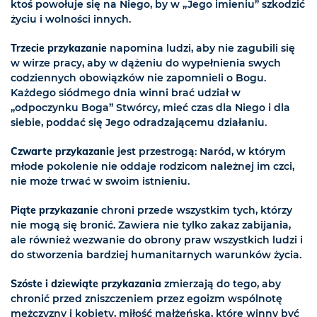
ktoś powołuje się na Niego, by w „Jego imieniu” szkodzić
życiu i wolności innych.
Trzecie przykazanie
napomina ludzi, aby nie zagubili się
w wirze pracy, aby w dążeniu do wypełnienia swych
codziennych obowiązków nie zapomnieli o Bogu.
Każdego siódmego dnia winni brać udział w
„odpoczynku Boga” Stwórcy, mieć czas dla Niego i dla
siebie, poddać się Jego odradzającemu działaniu.
Czwarte przykazanie
jest przestrogą: Naród, w którym
młode pokolenie nie oddaje rodzicom należnej im czci,
nie może trwać w swoim istnieniu.
Piąte przykazanie
chroni przede wszystkim tych, którzy
nie mogą się bronić. Zawiera nie tylko zakaz zabijania,
ale również wezwanie do obrony praw wszystkich ludzi i
do stworzenia bardziej humanitarnych warunków życia.
Szóste i dziewiąte przykazania
zmierzają do tego, aby
chronić przed zniszczeniem przez egoizm wspólnotę
mężczyzny i kobiety, miłość małżeńską, które winny być