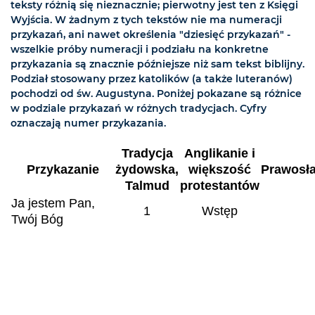
teksty różnią się nieznacznie; pierwotny jest ten z Księgi
Wyjścia. W żadnym z tych tekstów nie ma numeracji
przykazań, ani nawet określenia "dziesięć przykazań" -
wszelkie próby numeracji i podziału na konkretne
przykazania są znacznie późniejsze niż sam tekst biblijny.
Podział stosowany przez katolików (a także luteranów)
pochodzi od św. Augustyna. Poniżej pokazane są różnice
w podziale przykazań w różnych tradycjach. Cyfry
oznaczają numer przykazania.
Tradycja
Anglikanie i
Przykazanie
żydowska,
większość
Prawosł
Talmud
protestantów
Ja jestem Pan,
1
Wstęp
Twój Bóg