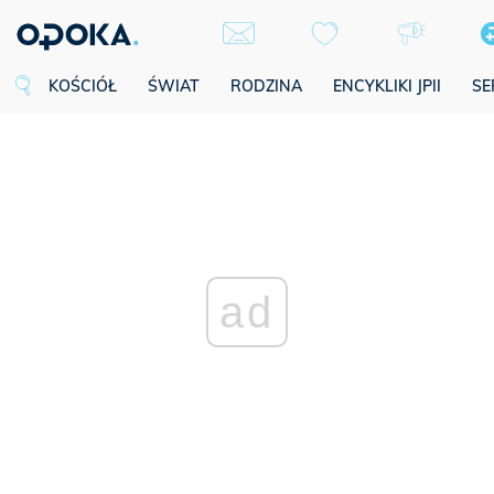
KOŚCIÓŁ
ŚWIAT
RODZINA
ENCYKLIKI JPII
SE
ad