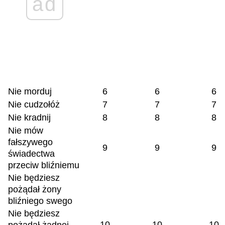
ad
Nie morduj
6
6
6
Nie cudzołóż
7
7
7
Nie kradnij
8
8
8
Nie mów
fałszywego
9
9
9
świadectwa
przeciw bliźniemu
Nie będziesz
pożądał żony
bliźniego swego
Nie będziesz
10
10
10