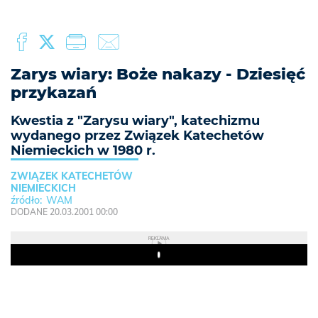
Zarys wiary: Boże nakazy - Dziesięć
przykazań
Kwestia z "Zarysu wiary", katechizmu
wydanego przez Związek Katechetów
Niemieckich w 1980 r.
ZWIĄZEK KATECHETÓW
NIEMIECKICH
WAM
DODANE 20.03.2001 00:00
REKLAMA
Play