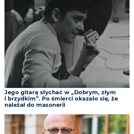
Jego gitarę słychać w „Dobrym, złym
i brzydkim”. Po śmierci okazało się, że
należał do masonerii