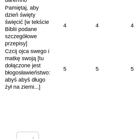
daremno
Pamiętaj, aby
dzień święty
święcić [w tekście
4
4
4
Biblii podane
szczegółowe
przepisy]
Czcij ojca swego i
matkę swoją [tu
dołączone jest
5
5
5
błogosławieństwo:
abyś abyś długo
żył na ziemi...]