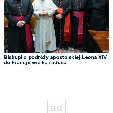
Biskupi o podróży apostolskiej Leona XIV
do Francji: wielka radość
ad