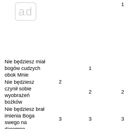
1
ad
Nie będziesz miał
bogów cudzych
1
obok Mnie
2
Nie będziesz
czynił sobie
2
2
wyobrażeń
bożków
Nie będziesz brał
imienia Boga
3
3
3
swego na