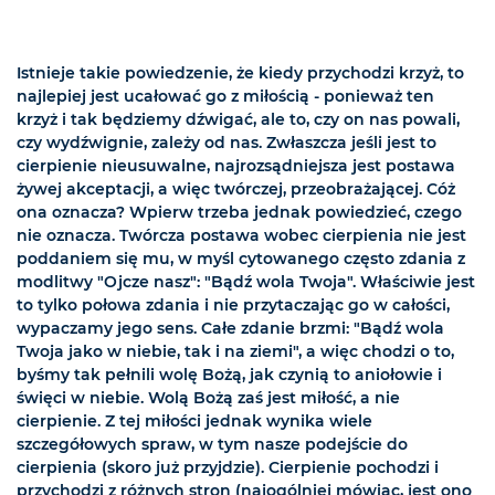
Istnieje takie powiedzenie, że kiedy przychodzi krzyż, to
najlepiej jest ucałować go z miłością - ponieważ ten
krzyż i tak będziemy dźwigać, ale to, czy on nas powali,
czy wydźwignie, zależy od nas. Zwłaszcza jeśli jest to
cierpienie nieusuwalne, najrozsądniejsza jest postawa
żywej akceptacji, a więc twórczej, przeobrażającej. Cóż
ona oznacza? Wpierw trzeba jednak powiedzieć, czego
nie oznacza. Twórcza postawa wobec cierpienia nie jest
poddaniem się mu, w myśl cytowanego często zdania z
modlitwy "Ojcze nasz": "Bądź wola Twoja". Właściwie jest
to tylko połowa zdania i nie przytaczając go w całości,
wypaczamy jego sens. Całe zdanie brzmi: "Bądź wola
Twoja jako w niebie, tak i na ziemi", a więc chodzi o to,
byśmy tak pełnili wolę Bożą, jak czynią to aniołowie i
święci w niebie. Wolą Bożą zaś jest miłość, a nie
cierpienie. Z tej miłości jednak wynika wiele
szczegółowych spraw, w tym nasze podejście do
cierpienia (skoro już przyjdzie). Cierpienie pochodzi i
przychodzi z różnych stron (najogólniej mówiąc, jest ono