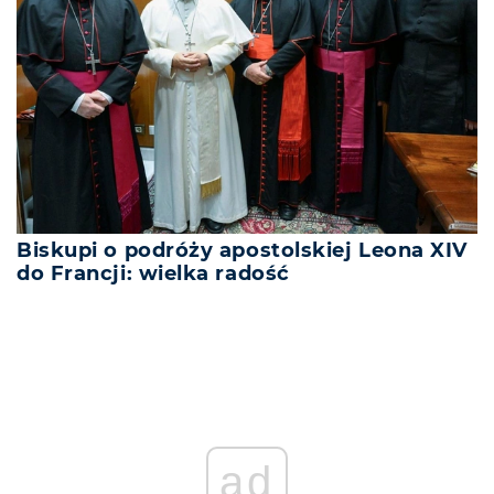
Biskupi o podróży apostolskiej Leona XIV
do Francji: wielka radość
ad