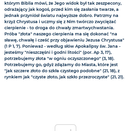
którym Biblia mówi, że Jego widok był tak zeszpecony,
odrażający jak kogoś, przed kim się zasłania twarze, a
jednak przyniósł światu najwyższe dobro. Patrzmy na
krzyż Chrystusa i uczmy się z Nim twórczo zwyciężać
cierpienie - to droga do chwały zmartwychwstania.
Próba "złota" naszego cierpienia ma się dokonać "na
sławę, chwałę i cześć przy objawieniu Jezusa Chrystusa"
(1 P 1, 7). Ponieważ - według słów Apokalipsy św. Jana -
jesteśmy "nieszczęśni i godni litości" (por. Ap 3, 17),
potrzebujemy złota "w ogniu oczyszczonego" (3, 18).
Potrzebujemy go, gdyż zdążamy do Miasta, które jest
"jak szczere złoto do szkła czystego podobne" (21, 18), z
rynkiem jak "czyste złoto, jak szkło przezroczyste" (21, 21).