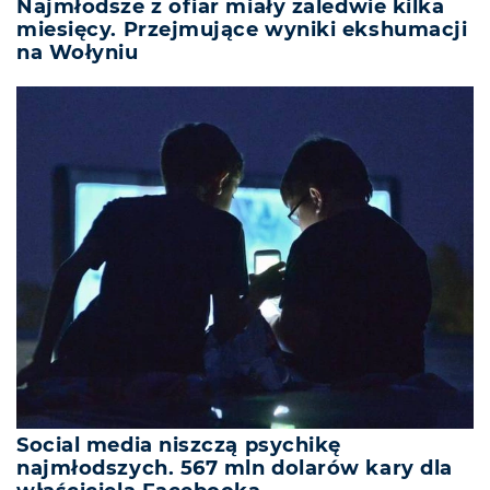
Najmłodsze z ofiar miały zaledwie kilka
miesięcy. Przejmujące wyniki ekshumacji
na Wołyniu
Social media niszczą psychikę
najmłodszych. 567 mln dolarów kary dla