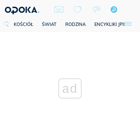
KOŚCIÓŁ
ŚWIAT
RODZINA
ENCYKLIKI JPII
SE
ad