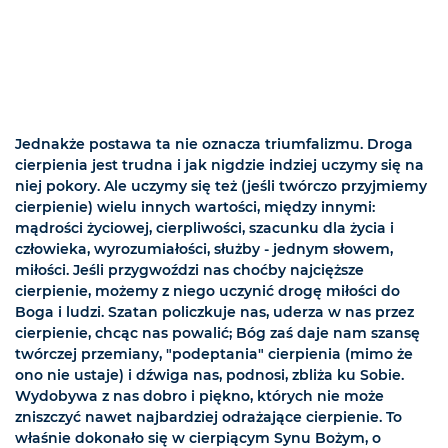
Jednakże postawa ta nie oznacza triumfalizmu. Droga
cierpienia jest trudna i jak nigdzie indziej uczymy się na
niej pokory. Ale uczymy się też (jeśli twórczo przyjmiemy
cierpienie) wielu innych wartości, między innymi:
mądrości życiowej, cierpliwości, szacunku dla życia i
człowieka, wyrozumiałości, służby - jednym słowem,
miłości. Jeśli przygwoździ nas choćby najcięższe
cierpienie, możemy z niego uczynić drogę miłości do
Boga i ludzi. Szatan ­policzkuje nas, uderza w nas przez
cierpienie, chcąc nas powalić; Bóg zaś daje nam szansę
twórczej przemiany, "podeptania" cierpienia (mimo że
ono nie ustaje) i dźwiga nas, podnosi, zbliża ku Sobie.
Wydobywa z nas dobro i piękno, których nie może
zniszczyć nawet najbardziej odrażające cierpienie. To
właśnie dokonało się w cierpiącym Synu Bożym, o