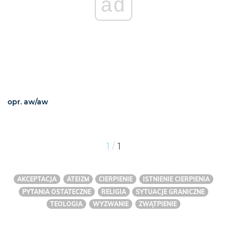
ad
opr. aw/aw
/
1
1
AKCEPTACJA
ATEIZM
CIERPIENIE
ISTNIENIE CIERPIENIA
PYTANIA OSTATECZNE
RELIGIA
SYTUACJE GRANICZNE
TEOLOGIA
WYZWANIE
ZWĄTPIENIE