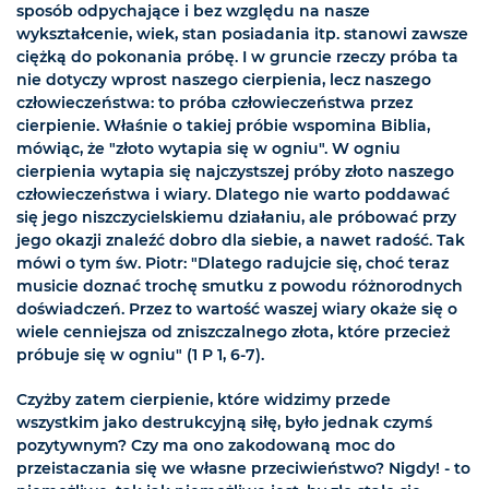
sposób odpychające i bez względu na nasze
wykształcenie, wiek, stan posiadania itp. stanowi zawsze
ciężką do pokonania próbę. I w gruncie rzeczy próba ta
nie dotyczy wprost naszego cierpienia, lecz naszego
człowieczeństwa: to próba człowieczeństwa przez
cierpienie. Właśnie o takiej próbie wspomina Biblia,
mówiąc, że "złoto wytapia się w ogniu". W ogniu
cierpienia wytapia się najczystszej próby złoto naszego
człowieczeństwa i wiary. Dlatego nie warto poddawać
się jego niszczycielskiemu działaniu, ale próbować przy
jego okazji znaleźć dobro dla siebie, a nawet radość. Tak
mówi o tym św. Piotr: "Dlatego radujcie się, choć teraz
musicie doznać trochę smutku z powodu różnorodnych
doświadczeń. Przez to wartość waszej wiary okaże się o
wiele cenniejsza od zniszczalnego złota, które przecież
próbuje się w ogniu" (1 P 1, 6-7).
Czyżby zatem cierpienie, które widzimy przede
wszystkim jako destrukcyjną siłę, było jednak czymś
pozytywnym? Czy ma ono zakodowaną moc do
przeistaczania się we własne przeciwieństwo? Nigdy! - to