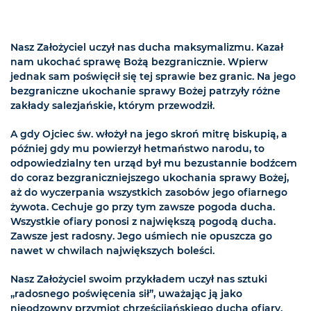
Nasz Założyciel uczył nas ducha maksymalizmu. Kazał
nam ukochać sprawę Bożą bezgranicznie. Wpierw
jednak sam poświęcił się tej sprawie bez granic. Na jego
bezgraniczne ukochanie sprawy Bożej patrzyły różne
zakłady salezjańskie, którym przewodził.
A gdy Ojciec św. włożył na jego skroń mitrę biskupią, a
później gdy mu powierzył hetmaństwo narodu, to
odpowiedzialny ten urząd był mu bezustannie bodźcem
do coraz bezgraniczniejszego ukochania sprawy Bożej,
aż do wyczerpania wszystkich zasobów jego ofiarnego
żywota. Cechuje go przy tym zawsze pogoda ducha.
Wszystkie ofiary ponosi z największą pogodą ducha.
Zawsze jest radosny. Jego uśmiech nie opuszcza go
nawet w chwilach największych boleści.
Nasz Założyciel swoim przykładem uczył nas sztuki
„radosnego poświęcenia sił”, uważając ją jako
nieodzowny przymiot chrześcijańskiego ducha ofiary.