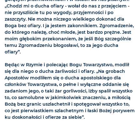
„Chodzi mi o ducha ofiary - wołał do nas z przejęciem -
nie przyszliście tu po wygody, przyjemności i po
zaszczyty. Nie można niczego wielkiego dokonać dla
Boga bez ofiary. I ja jestem zakonnikiem. Zgromadzenie,
do którego należę, choć młode, jest bardzo prężne. Jest
moim głębokim przekonaniem, że jeśli Bóg szczególnie
temu Zgromadzeniu błogosławi, to za jego ducha
ofiary”.
Będąc w Rzymie i polecając Bogu Towarzystwo, modlił
się dla niego o ducha żarliwości i ofiary. „Na grobach
Apostołów modliłem się o ducha apostolskiego dla
członków Towarzystwa, o pełne i wyłączne oddanie się
zadaniom jego, o taki żar gorliwości, iżby spalił wszystko
to, co samolubne w jakimkolwiek znaczeniu, a miłością
Bożą bez granic uszlachetnił i spotęgował wszystko to,
co jest pierwiastkiem szlachetnym i łaski Bożej porywem
ku doskonałości i ofierze za siebie”.