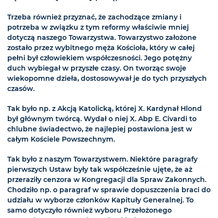
Trzeba również przyznać, że zachodzące zmiany i
potrzeba w związku z tym reformy właściwie mniej
dotyczą naszego Towarzystwa. Towarzystwo założone
zostało przez wybitnego męża Kościoła, który w całej
pełni był człowiekiem współczesności. Jego potężny
duch wybiegał w przyszłe czasy. On tworząc swoje
wiekopomne dzieła, dostosowywał je do tych przyszłych
czasów.
Tak było np. z Akcją Katolicką, której X. Kardynał Hlond
był głównym twórcą. Wydał o niej X. Abp E. Civardi to
chlubne świadectwo, że najlepiej postawiona jest w
całym Kościele Powszechnym.
Tak było z naszym Towarzystwem. Niektóre paragrafy
pierwszych Ustaw były tak współcześnie ujęte, że aż
przeraziły cenzora w Kongregacji dla Spraw Zakonnych.
Chodziło np. o paragraf w sprawie dopuszczenia braci do
udziału w wyborze członków Kapituły Generalnej. To
samo dotyczyło również wyboru Przełożonego