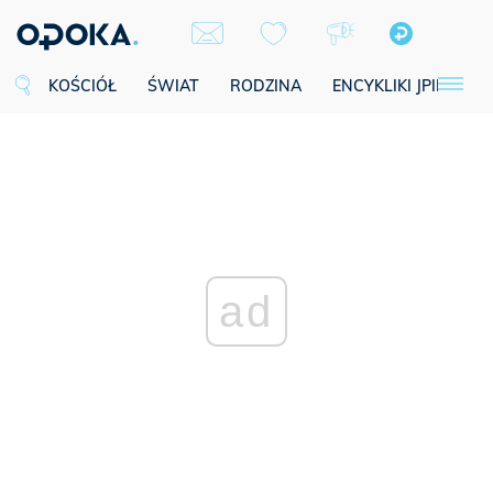
KOŚCIÓŁ
ŚWIAT
RODZINA
ENCYKLIKI JPII
SE
ad