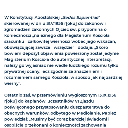
W Konstytucji Apostolskiej „
Sedes Sapientiae
”
skierowanej w dniu 31.V.1956 r[oku] do zakonów i
zgromadzeń zakonnych Ojciec św. przypomina o
konieczności „należnego dla Magisterium Kościoła
szacunku i całkowitej wierności wobec jego wskazań,
obowiązującej zawsze i wszędzie” i dodaje: „Skoro
bowiem depozyt objawienia powierzony został jedynie
Magisterium Kościoła do autentycznej interpretacji,
należy go wyjaśniać nie wedle ludzkiego rozumu tylko i
prywatnej oceny, lecz zgodnie ze znaczeniem i
rozumieniem samego Kościoła, w sposób jak najbardziej
wierny”.
Ostatnio zaś, w przemówieniu wygłoszonym 13.IX.1956
r[oku] do kapłanów, uczestników VI Zjazdu
poświęconego przystosowaniu duszpasterstwa do
obecnych warunków, odbytego w Mediolanie, Papież
powiedział: „Musimy być coraz bardziej świadomi i
osobiście przekonani o konieczności zachowania