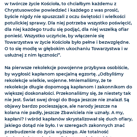
w twórcze życie Kościoła, to chciałbym każdemu z
Chrystusowców powiedzieć i każdego z was prosić,
byście nigdy nie spuszczali z oczu świętości i wielkości
potulickiej sprawy. Dla niej potrzeba wszystko poświęcić,
dla niej każdego trudu się podjąć, dla niej wszelką ofiar
ponieść. Wszystko uczyńcie, by włączenie się
Towarzystwa w życie Kościoła było pełne i bezwzględne.
O to się modlę w głębokim ukochaniu Towarzystwa i w
usłużnej z nim łączności”.
Na pierwsze rekolekcje powojenne przybywa osobiście,
by wygłosić kapłanom specjalną egzortę. „Odbyliśmy
rekolekcje wielkie, wojenne. Mniemaliśmy, że te
rekolekcje długie dopomogą kapłanom i zakonnikom do
większej doskonałości. Przekonaliśmy się, że niestety tak
nie jest. Świat swej drogi do Boga jeszcze nie znalazł. Są
objawy bardzo pocieszające, ale narody jeszcze na
kolana nie padły, jeszcze Zbawiciela nie uznały. A my,
kapłani? I wśród kapłanów skrystalizował się duch ofiary,
jakiego dotąd nie było. I w szeregach zakonnych znać
przebudzenie do życia wyższego. Ale totalność