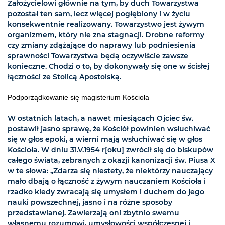
Założycielowi głównie na tym, by duch Towarzystwa
pozostał ten sam, lecz więcej pogłębiony i w życiu
konsekwentnie realizowany. Towarzystwo jest żywym
organizmem, który nie zna stagnacji. Drobne reformy
czy zmiany zdążające do naprawy lub podniesienia
sprawności Towarzystwa będą oczywiście zawsze
konieczne. Chodzi o to, by dokonywały się one w ścisłej
łączności ze Stolicą Apostolską.
Podporządkowanie się magisterium Kościoła
W ostatnich latach, a nawet miesiącach Ojciec św.
postawił jasno sprawę, że Kościół powinien wsłuchiwać
się w głos epoki, a wierni mają wsłuchiwać się w głos
Kościoła. W dniu 31.V.1954 r[oku] zwrócił się do biskupów
całego świata, zebranych z okazji kanonizacji św. Piusa X
w te słowa: „Zdarza się niestety, że niektórzy nauczający
mało dbają o łączność z żywym nauczaniem Kościoła i
rzadko kiedy zwracają się umysłem i duchem do jego
nauki powszechnej, jasno i na różne sposoby
przedstawianej. Zawierzają oni zbytnio swemu
własnemu rozumowi, umysłowości współczesnej i