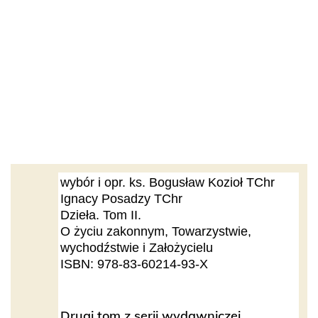
wybór i opr. ks. Bogusław Kozioł TChr
Ignacy Posadzy TChr
Dzieła. Tom II.
O życiu zakonnym, Towarzystwie,
wychodźstwie i Założycielu
ISBN: 978-83-60214-93-X
Drugi tom z serii wydawniczej