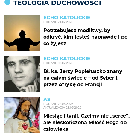
TEOLOGIA DUCHOWOŚCI
ECHO KATOLICKIE
DODANE
21.07.2026
Potrzebujesz modlitwy, by
odkryć, kim jesteś naprawdę i po
co żyjesz
ECHO KATOLICKIE
DODANE
07.07.2026
Bł. ks. Jerzy Popiełuszko znany
na całym świecie – od Syberii,
przez Afrykę do Francji
AS
DODANE
23.06.2026
AKTUALIZACJA
23.06.2026
Miesiąc litanii. Czcimy nie „serce”,
ale nieskończoną Miłość Boga do
człowieka