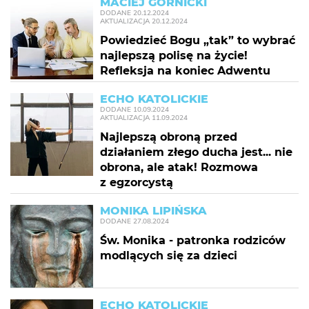
MACIEJ GÓRNICKI
DODANE
20.12.2024
AKTUALIZACJA
20.12.2024
Powiedzieć Bogu „tak” to wybrać
najlepszą polisę na życie!
Refleksja na koniec Adwentu
ECHO KATOLICKIE
DODANE
10.09.2024
AKTUALIZACJA
11.09.2024
Najlepszą obroną przed
działaniem złego ducha jest... nie
obrona, ale atak! Rozmowa
z egzorcystą
MONIKA LIPIŃSKA
DODANE
27.08.2024
Św. Monika - patronka rodziców
modlących się za dzieci
ECHO KATOLICKIE