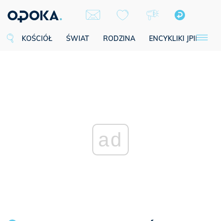
KOŚCIÓŁ
ŚWIAT
RODZINA
ENCYKLIKI JPII
SE
ad