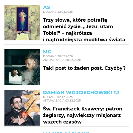
AS
DODANE
22.04.2026
Trzy słowa, które potrafią
odmienić życie. „Jezu, ufam
Tobie!” – najkrótsza
i najtrudniejsza modlitwa świata
MG
DODANE
20.02.2026
AKTUALIZACJA
20.02.2026
Taki post to żaden post. Czyżby?
DAMIAN WOJCIECHOWSKI TJ
DODANE
02.12.2025
AKTUALIZACJA
03.12.2025
Św. Franciszek Ksawery: patron
żeglarzy, największy misjonarz
wszech czasów