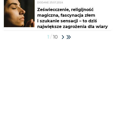
DODANE
25.07.2024
Zeświecczenie, religijność
magiczna, fascynacja złem
i szukanie sensacji – to dziś
największe zagrożenia dla wiary
/
1
10