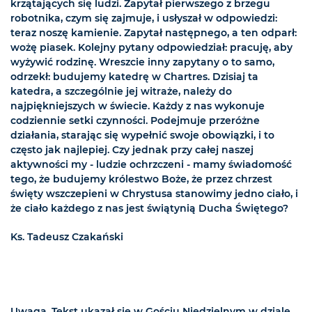
krzątających się ludzi. Zapytał pierwszego z brzegu
robotnika, czym się zajmuje, i usłyszał w odpowiedzi:
teraz noszę kamienie. Zapytał następnego, a ten odparł:
wożę piasek. Kolejny pytany odpowiedział: pracuję, aby
wyżywić rodzinę. Wreszcie inny zapytany o to samo,
odrzekł: budujemy katedrę w Chartres. Dzisiaj ta
katedra, a szczególnie jej witraże, należy do
najpiękniejszych w świecie. Każdy z nas wykonuje
codziennie setki czynności. Podejmuje przeróżne
działania, starając się wypełnić swoje obowiązki, i to
często jak najlepiej. Czy jednak przy całej naszej
aktywności my - ludzie ochrzczeni - mamy świadomość
tego, że budujemy królestwo Boże, że przez chrzest
święty wszczepieni w Chrystusa stanowimy jedno ciało, i
że ciało każdego z nas jest świątynią Ducha Świętego?
Ks. Tadeusz Czakański
Uwaga. Tekst ukazał się w Gościu Niedzielnym w dziale