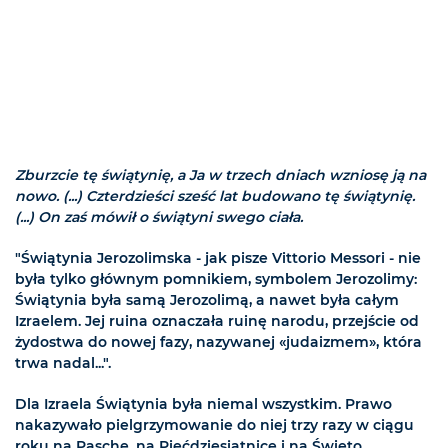
Zburzcie tę świątynię, a Ja w trzech dniach wzniosę ją na
nowo. (...) Czterdzieści sześć lat budowano tę świątynię.
(...) On zaś mówił o świątyni swego ciała.
"Świątynia Jerozolimska - jak pisze Vittorio Messori - nie
była tylko głównym pomnikiem, symbolem Jerozolimy:
Świątynia była samą Jerozolimą, a nawet była całym
Izraelem. Jej ruina oznaczała ruinę narodu, przejście od
żydostwa do nowej fazy, nazywanej «judaizmem», która
trwa nadal...".
Dla Izraela Świątynia była niemal wszystkim. Prawo
nakazywało pielgrzymowanie do niej trzy razy w ciągu
roku na Paschę, na Pięćdziesiątnicę i na Święto