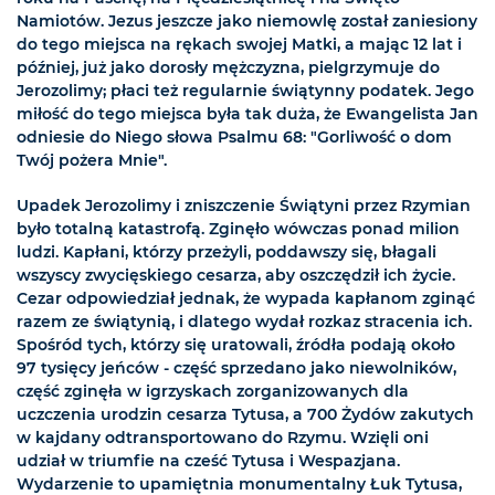
Namiotów. Jezus jeszcze jako niemowlę został zaniesiony
do tego miejsca na rękach swojej Matki, a mając 12 lat i
później, już jako dorosły mężczyzna, pielgrzymuje do
Jerozolimy; płaci też regularnie świątynny podatek. Jego
miłość do tego miejsca była tak duża, że Ewangelista Jan
odniesie do Niego słowa Psalmu 68: "Gorliwość o dom
Twój pożera Mnie".
Upadek Jerozolimy i zniszczenie Świątyni przez Rzymian
było totalną katastrofą. Zginęło wówczas ponad milion
ludzi. Kapłani, którzy przeżyli, poddawszy się, błagali
wszyscy zwycięskiego cesarza, aby oszczędził ich życie.
Cezar odpowiedział jednak, że wypada kapłanom zginąć
razem ze świątynią, i dlatego wydał rozkaz stracenia ich.
Spośród tych, którzy się uratowali, źródła podają około
97 tysięcy jeńców - część sprzedano jako niewolników,
część zginęła w igrzyskach zorganizowanych dla
uczczenia urodzin cesarza Tytusa, a 700 Żydów zakutych
w kajdany odtransportowano do Rzymu. Wzięli oni
udział w triumfie na cześć Tytusa i Wespazjana.
Wydarzenie to upamiętnia monumentalny Łuk Tytusa,