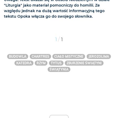
"Liturgia" jako materiał pomocniczy do homilii. Ze
względu jednak na dużą wartość informacyjną tego
tekstu Opoka włącza go do swojego słownika.
/
1
1
BUDOWLA
CHARTRES
CIAŁO MISTYCZNE
JEROZOLIMA
KATEDRA
RZYM
TYTUS
ZBURZENIE ŚWIĄTYNI
ŚWIĄTYNIA