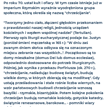
Po roku 70. ustał kult i ofiary. W tym czasie istnieje już w
Imperium Rzymskim wyraźnie wyodrębniona grupa
społeczna, którą określa się nazwą "chrześcijanie".
"Tworzymy jedno ciało, złączeni głębokim przekonaniem
o prawdziwości naszej religii, jednością urządzeń
kościelnych i węzłem wspólnej nadziei" (Tertulian).
Pierwszy opis liturgii eucharystycznej podaje św. Justyn
(poniósł śmierć męczeńską w 165 r.): "W dniu zaś
zwanym dniem słońca odbywa się na oznaczonym
miejscu zebranie nas wszystkich...". Początkowo są to
domy mieszkalne (domus Dei lub domus ecclesiae),
odpowiednio dostosowane do potrzeb liturgicznych.
Później, jak wynika z przekazu Porfiriusza (ok. 270 r.),
"chrześcijanie, naśladując budowę świątyń, budują
wielkie domy, w których zbierają się na modlitwę". Gdy
ustają prześladowania i stale rośnie liczba wiernych, na
wzór państwowych budowli chrześcijanie wznoszą
bazyliki - rzymskie, bizantyjskie. Potem kolejne pokolenia
chrześcijan budują romańskie kościoły, gotyckie katedry,
świątynie renesansowe, barokowe... - pomniki wiary