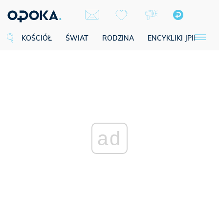
KOŚCIÓŁ
ŚWIAT
RODZINA
ENCYKLIKI JPII
SE
ad