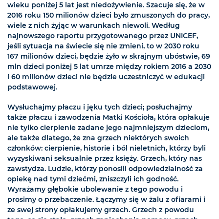
wieku poniżej 5 lat jest niedożywienie. Szacuje się, że w
2016 roku 150 milionów dzieci było zmuszonych do pracy,
wiele z nich żyjąc w warunkach niewoli. Według
najnowszego raportu przygotowanego przez UNICEF,
jeśli sytuacja na świecie się nie zmieni, to w 2030 roku
167 milionów dzieci, będzie żyło w skrajnym ubóstwie, 69
mln dzieci poniżej 5 lat umrze między rokiem 2016 a 2030
i 60 milionów dzieci nie będzie uczestniczyć w edukacji
podstawowej.
Wysłuchajmy płaczu i jęku tych dzieci; posłuchajmy
także płaczu i zawodzenia Matki Kościoła, która opłakuje
nie tylko cierpienie zadane jego najmniejszym dzieciom,
ale także dlatego, że zna grzech niektórych swoich
członków: cierpienie, historie i ból nieletnich, którzy byli
wyzyskiwani seksualnie przez księży. Grzech, który nas
zawstydza. Ludzie, którzy ponosili odpowiedzialność za
opiekę nad tymi dziećmi, zniszczyli ich godność.
Wyrażamy głębokie ubolewanie z tego powodu i
prosimy o przebaczenie. Łączymy się w żalu z ofiarami i
ze swej strony opłakujemy grzech. Grzech z powodu