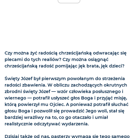
Czy można żyć radością chrześcijańską odwracając się
plecami do tych realiów? Czy można osiągnąć
chrześcijańską radość pomijając jęk brata, jęk dzieci?
Święty Józef był pierwszym powołanym do strzeżenia
radości zbawienia. W obliczu zachodzących okrutnych
zbrodni święty Józef — wzór człowieka posłusznego i
wiernego — potrafił usłyszeć głos Boga i przyjąć misję,
którą powierzył mu Ojciec. A ponieważ potrafił słuchać
głosu Boga i pozwolił się prowadzić Jego woli, stał się
bardziej wrażliwy na to, co go otaczało i umiał
realistycznie odczytywać wydarzenia.
Dzisiaj także od nas, pasterzy wymaga się tego samego