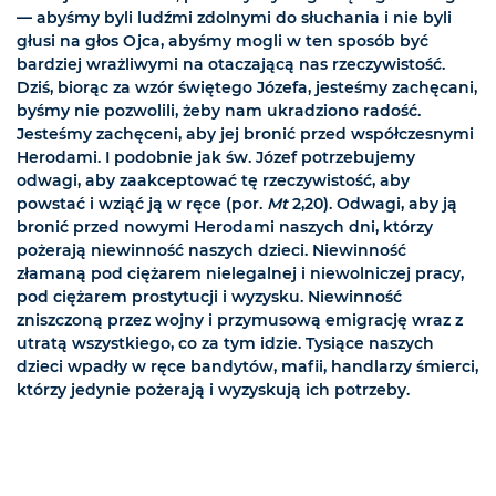
— abyśmy byli ludźmi zdolnymi do słuchania i nie byli
głusi na głos Ojca, abyśmy mogli w ten sposób być
bardziej wrażliwymi na otaczającą nas rzeczywistość.
Dziś, biorąc za wzór świętego Józefa, jesteśmy zachęcani,
byśmy nie pozwolili, żeby nam ukradziono radość.
Jesteśmy zachęceni, aby jej bronić przed współczesnymi
Herodami. I podobnie jak św. Józef potrzebujemy
odwagi, aby zaakceptować tę rzeczywistość, aby
powstać i wziąć ją w ręce (por.
Mt
2,20). Odwagi, aby ją
bronić przed nowymi Herodami naszych dni, którzy
pożerają niewinność naszych dzieci. Niewinność
złamaną pod ciężarem nielegalnej i niewolniczej pracy,
pod ciężarem prostytucji i wyzysku. Niewinność
zniszczoną przez wojny i przymusową emigrację wraz z
utratą wszystkiego, co za tym idzie. Tysiące naszych
dzieci wpadły w ręce bandytów, mafii, handlarzy śmierci,
którzy jedynie pożerają i wyzyskują ich potrzeby.