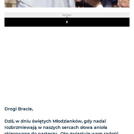
REKLAMA
Play
Drogi Bracie,
Dziś, w dniu świętych Młodzianków, gdy nadal
rozbrzmiewają w naszych sercach słowa anioła
skierowane do pasterzy: „Oto zwiastuję wam radość