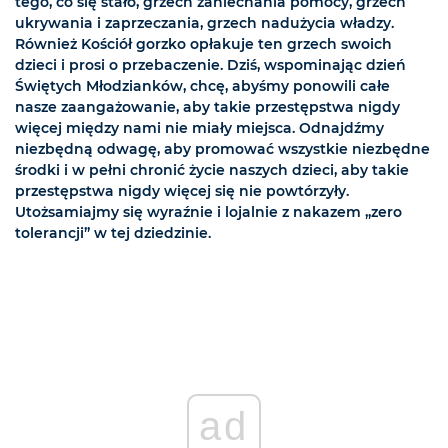
tego, co się stało, grzech zaniechania pomocy, grzech
ukrywania i zaprzeczania, grzech nadużycia władzy.
Również Kościół gorzko opłakuje ten grzech swoich
dzieci i prosi o przebaczenie. Dziś, wspominając dzień
Świętych Młodzianków, chcę, abyśmy ponowili całe
nasze zaangażowanie, aby takie przestępstwa nigdy
więcej między nami nie miały miejsca. Odnajdźmy
niezbędną odwagę, aby promować wszystkie niezbędne
środki i w pełni chronić życie naszych dzieci, aby takie
przestępstwa nigdy więcej się nie powtórzyły.
Utożsamiajmy się wyraźnie i lojalnie z nakazem „zero
tolerancji” w tej dziedzinie.
ad