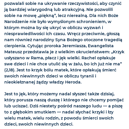
pozwalali sobie na ukrywanie rzeczywistości, aby czynić
ją bardziej wiarygodną lub atrakcyjną. Nie pozwolili
sobie na mowę „piękną”, lecz nierealną. Dla nich Boże
Narodzenie nie było wymyślonym schronieniem, w
którym można by się ukryć w obliczu wyzwań i
niesprawiedliwości ich czasu. Wręcz przeciwnie, głoszą
nam również narodziny Syna Bożego otoczone tragedią
cierpienia. Cytując proroka Jeremiasza, Ewangelista
Mateusz przedstawia je z wielkim okrucieństwem: „Krzyk
usłyszano w Rama, płacz i jęk wielki. Rachel opłakuje
swe dzieci i nie chce utulić się w żalu, bo ich już nie ma”
(2,18). Jest to krzyk bólu matek, które opłakują śmierć
swoich niewinnych dzieci w obliczu tyranii i
nieokiełznanej żądzy władzy Heroda.
Jest to jęk, który możemy nadal słyszeć także dzisiaj,
który porusza naszą duszę i którego nie chcemy pomijać
lub uciszać. Dziś niestety pośród naszego ludu — a piszę
to z głębokim smutkiem — nadal słychać krzyki i łzy
wielu matek, wielu rodzin, z powodu śmierci swoich
dzieci, swoich niewinnych dzieci.