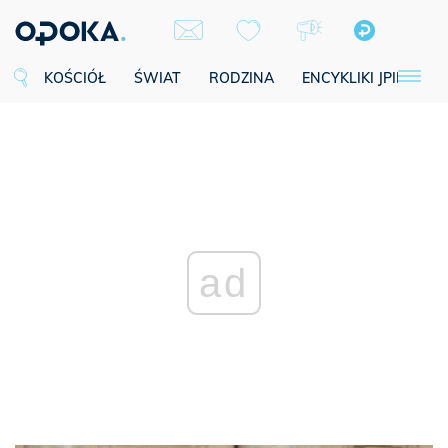
KOŚCIÓŁ
ŚWIAT
RODZINA
ENCYKLIKI JPII
SE
ad