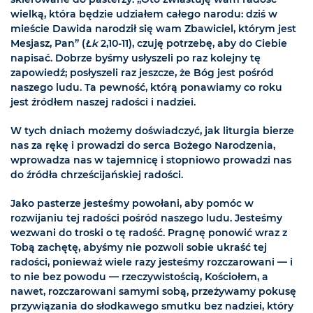
wielką, która będzie udziałem całego narodu: dziś w
mieście Dawida narodził się wam Zbawiciel, którym jest
Mesjasz, Pan” (
Łk
2,10-11), czuję potrzebę, aby do Ciebie
napisać. Dobrze byśmy usłyszeli po raz kolejny tę
zapowiedź; posłyszeli raz jeszcze, że Bóg jest pośród
naszego ludu. Ta pewność, którą ponawiamy co roku
jest źródłem naszej radości i nadziei.
W tych dniach możemy doświadczyć, jak liturgia bierze
nas za rękę i prowadzi do serca Bożego Narodzenia,
wprowadza nas w tajemnicę i stopniowo prowadzi nas
do źródła chrześcijańskiej radości.
Jako pasterze jesteśmy powołani, aby pomóc w
rozwijaniu tej radości pośród naszego ludu. Jesteśmy
wezwani do troski o tę radość. Pragnę ponowić wraz z
Tobą zachętę, abyśmy nie pozwoli sobie ukraść tej
radości, ponieważ wiele razy jesteśmy rozczarowani — i
to nie bez powodu — rzeczywistością, Kościołem, a
nawet, rozczarowani samymi sobą, przeżywamy pokusę
przywiązania do słodkawego smutku bez nadziei, który