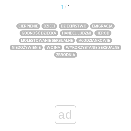
/
1
1
CIERPIENIE
DZIECI
DZIECIŃSTWO
EMIGRACJA
GODNOŚĆ DZIECKA
HANDEL LUDŹMI
HEROD
MOLESTOWANIE SEKSUALNE
MŁODZIANKOWIE
NIEDOŻYWIENIE
WOJNA
WYKORZYSTANIE SEKSUALNE
ZBRODNIA
ad