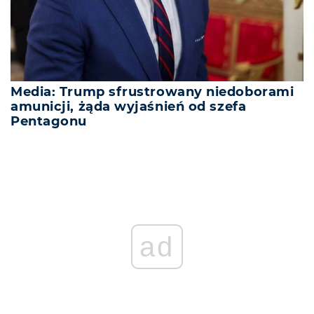
Media: Trump sfrustrowany niedoborami
amunicji, żąda wyjaśnień od szefa
Pentagonu
ad