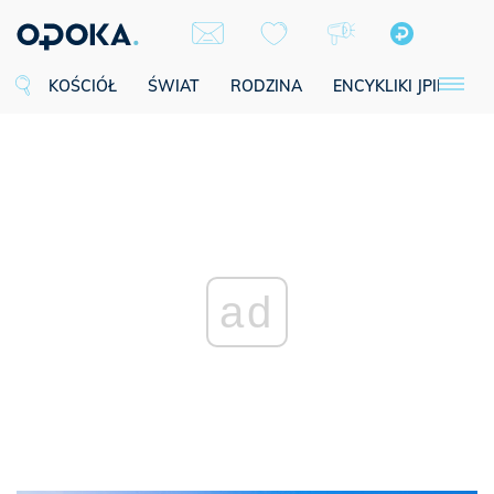
KOŚCIÓŁ
ŚWIAT
RODZINA
ENCYKLIKI JPII
SE
ad