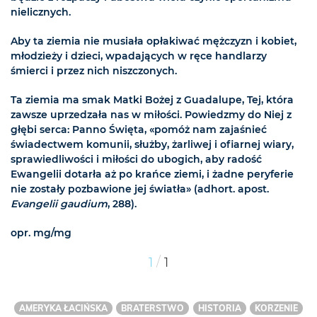
nielicznych.
Aby ta ziemia nie musiała opłakiwać mężczyzn i kobiet,
młodzieży i dzieci, wpadających w ręce handlarzy
śmierci i przez nich niszczonych.
Ta ziemia ma smak Matki Bożej z Guadalupe, Tej, która
zawsze uprzedzała nas w miłości. Powiedzmy do Niej z
głębi serca: Panno Święta, «pomóż nam zajaśnieć
świadectwem komunii, służby, żarliwej i ofiarnej wiary,
sprawiedliwości i miłości do ubogich, aby radość
Ewangelii dotarła aż po krańce ziemi, i żadne peryferie
nie zostały pozbawione jej światła» (adhort. apost.
Evangelii gaudium
, 288).
opr. mg/mg
/
1
1
AMERYKA ŁACIŃSKA
BRATERSTWO
HISTORIA
KORZENIE