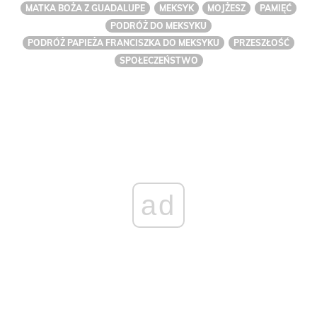
MATKA BOŻA Z GUADALUPE
MEKSYK
MOJŻESZ
PAMIĘĆ
PODRÓŻ DO MEKSYKU
PODRÓŻ PAPIEŻA FRANCISZKA DO MEKSYKU
PRZESZŁOŚĆ
SPOŁECZEŃSTWO
ad