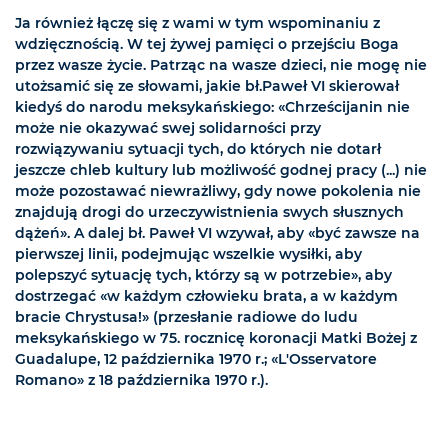
Ja również łączę się z wami w tym wspominaniu z
wdzięcznością. W tej żywej pamięci o przejściu Boga
przez wasze życie. Patrząc na wasze dzieci, nie mogę nie
utożsamić się ze słowami, jakie bł.Paweł VI skierował
kiedyś do narodu meksykańskiego: «Chrześcijanin nie
może nie okazywać swej solidarności przy
rozwiązywaniu sytuacji tych, do których nie dotarł
jeszcze chleb kultury lub możliwość godnej pracy (...) nie
może pozostawać niewrażliwy, gdy nowe pokolenia nie
znajdują drogi do urzeczywistnienia swych słusznych
dążeń». A dalej bł. Paweł VI wzywał, aby «być zawsze na
pierwszej linii, podejmując wszelkie wysiłki, aby
polepszyć sytuację tych, którzy są w potrzebie», aby
dostrzegać «w każdym człowieku brata, a w każdym
bracie Chrystusa!» (przesłanie radiowe do ludu
meksykańskiego w 75. rocznicę koronacji Matki Bożej z
Guadalupe, 12 października 1970 r.; «L'Osservatore
Romano» z 18 października 1970 r.).