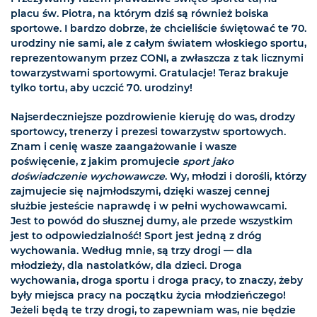
placu św. Piotra, na którym dziś są również boiska
sportowe. I bardzo dobrze, że chcieliście świętować te 70.
urodziny nie sami, ale z całym światem włoskiego sportu,
reprezentowanym przez CONI, a zwłaszcza z tak licznymi
towarzystwami sportowymi. Gratulacje! Teraz brakuje
tylko tortu, aby uczcić 70. urodziny!
Najserdeczniejsze pozdrowienie kieruję do was, drodzy
sportowcy, trenerzy i prezesi towarzystw sportowych.
Znam i cenię wasze zaangażowanie i wasze
poświęcenie, z jakim promujecie
sport jako
doświadczenie wychowawcze
. Wy, młodzi i dorośli, którzy
zajmujecie się najmłodszymi, dzięki waszej cennej
służbie jesteście naprawdę i w pełni wychowawcami.
Jest to powód do słusznej dumy, ale przede wszystkim
jest to odpowiedzialność! Sport jest jedną z dróg
wychowania. Według mnie, są trzy drogi — dla
młodzieży, dla nastolatków, dla dzieci. Droga
wychowania, droga sportu i droga pracy, to znaczy, żeby
były miejsca pracy na początku życia młodzieńczego!
Jeżeli będą te trzy drogi, to zapewniam was, nie będzie