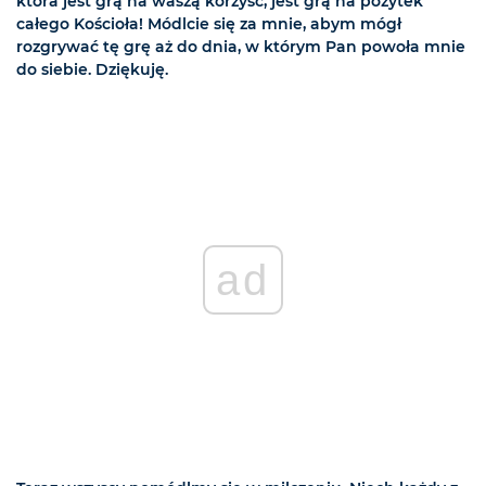
która jest grą na waszą korzyść, jest grą na pożytek
całego Kościoła! Módlcie się za mnie, abym mógł
rozgrywać tę grę aż do dnia, w którym Pan powoła mnie
do siebie. Dziękuję.
ad