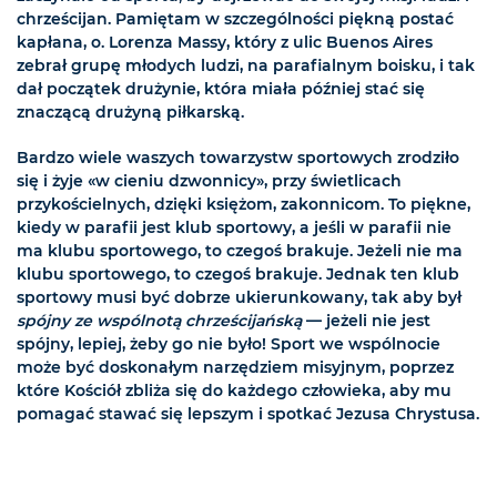
chrześcijan. Pamiętam w szczególności piękną postać
kapłana, o. Lorenza Massy, który z ulic Buenos Aires
zebrał grupę młodych ludzi, na parafialnym boisku, i tak
dał początek drużynie, która miała później stać się
znaczącą drużyną piłkarską.
Bardzo wiele waszych towarzystw sportowych zrodziło
się i żyje «w cieniu dzwonnicy», przy świetlicach
przykościelnych, dzięki księżom, zakonnicom. To piękne,
kiedy w parafii jest klub sportowy, a jeśli w parafii nie
ma klubu sportowego, to czegoś brakuje. Jeżeli nie ma
klubu sportowego, to czegoś brakuje. Jednak ten klub
sportowy musi być dobrze ukierunkowany, tak aby był
spójny ze wspólnotą chrześcijańską
— jeżeli nie jest
spójny, lepiej, żeby go nie było! Sport we wspólnocie
może być doskonałym narzędziem misyjnym, poprzez
które Kościół zbliża się do każdego człowieka, aby mu
pomagać stawać się lepszym i spotkać Jezusa Chrystusa.