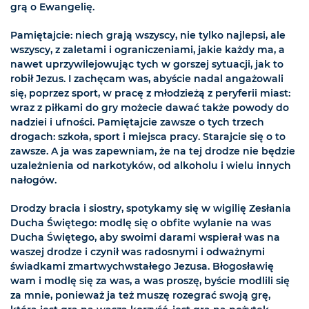
grą o Ewangelię.
Pamiętajcie: niech grają wszyscy, nie tylko najlepsi, ale
wszyscy, z zaletami i ograniczeniami, jakie każdy ma, a
nawet uprzywilejowując tych w gorszej sytuacji, jak to
robił Jezus. I zachęcam was, abyście nadal angażowali
się, poprzez sport, w pracę z młodzieżą z peryferii miast:
wraz z piłkami do gry możecie dawać także powody do
nadziei i ufności. Pamiętajcie zawsze o tych trzech
drogach: szkoła, sport i miejsca pracy. Starajcie się o to
zawsze. A ja was zapewniam, że na tej drodze nie będzie
uzależnienia od narkotyków, od alkoholu i wielu innych
nałogów.
Drodzy bracia i siostry, spotykamy się w wigilię Zesłania
Ducha Świętego: modlę się o obfite wylanie na was
Ducha Świętego, aby swoimi darami wspierał was na
waszej drodze i czynił was radosnymi i odważnymi
świadkami zmartwychwstałego Jezusa. Błogosławię
wam i modlę się za was, a was proszę, byście modlili się
za mnie, ponieważ ja też muszę rozegrać swoją grę,