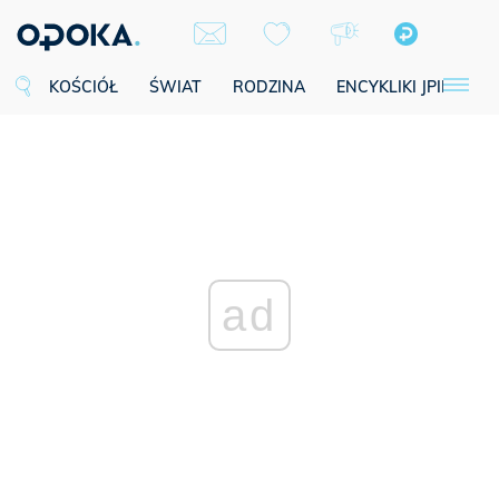
KOŚCIÓŁ
ŚWIAT
RODZINA
ENCYKLIKI JPII
SE
ad