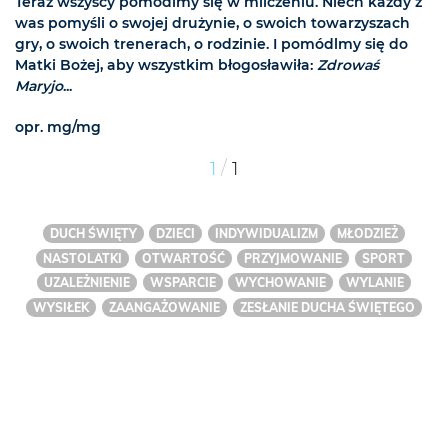
Teraz wszyscy pomódlmy się w milczeniu. Niech każdy z
was pomyśli o swojej drużynie, o swoich towarzyszach
gry, o swoich trenerach, o rodzinie. I pomódlmy się do
Matki Bożej, aby wszystkim błogosławiła:
Zdrowaś
Maryjo
...
opr. mg/mg
/
1
1
DUCH ŚWIĘTY
DZIECI
INDYWIDUALIZM
MŁODZIEŻ
NASTOLATKI
OTWARTOŚĆ
PRZYJMOWANIE
SPORT
UZALEŻNIENIE
WSPARCIE
WYCHOWANIE
WYLANIE
WYSIŁEK
ZAANGAŻOWANIE
ZESŁANIE DUCHA ŚWIĘTEGO