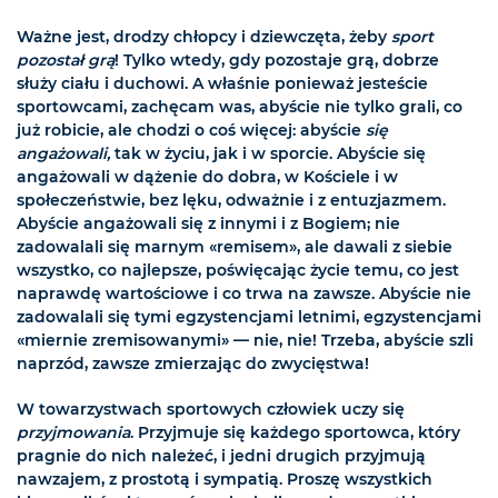
Ważne jest, drodzy chłopcy i dziewczęta, żeby
sport
pozostał grą
! Tylko wtedy, gdy pozostaje grą, dobrze
służy ciału i duchowi. A właśnie ponieważ jesteście
sportowcami, zachęcam was, abyście nie tylko grali, co
już robicie, ale chodzi o coś więcej: abyście
się
angażowali,
tak w życiu, jak i w sporcie. Abyście się
angażowali w dążenie do dobra, w Kościele i w
społeczeństwie, bez lęku, odważnie i z entuzjazmem.
Abyście angażowali się z innymi i z Bogiem; nie
zadowalali się marnym «remisem», ale dawali z siebie
wszystko, co najlepsze, poświęcając życie temu, co jest
naprawdę wartościowe i co trwa na zawsze. Abyście nie
zadowalali się tymi egzystencjami letnimi, egzystencjami
«miernie zremisowanymi» — nie, nie! Trzeba, abyście szli
naprzód, zawsze zmierzając do zwycięstwa!
W towarzystwach sportowych człowiek uczy się
przyjmowania
. Przyjmuje się każdego sportowca, który
pragnie do nich należeć, i jedni drugich przyjmują
nawzajem, z prostotą i sympatią. Proszę wszystkich