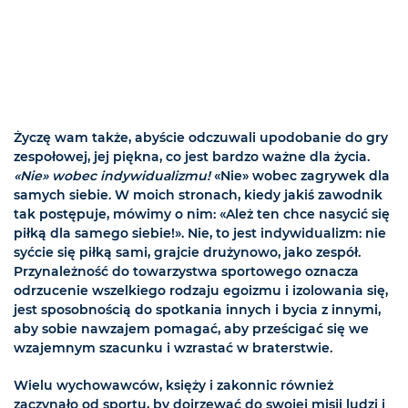
Życzę wam także, abyście odczuwali upodobanie do gry
zespołowej, jej piękna, co jest bardzo ważne dla życia.
«Nie» wobec indywidualizmu!
«Nie» wobec zagrywek dla
samych siebie. W moich stronach, kiedy jakiś zawodnik
tak postępuje, mówimy o nim: «Ależ ten chce nasycić się
piłką dla samego siebie!». Nie, to jest indywidualizm: nie
syćcie się piłką sami, grajcie drużynowo, jako zespół.
Przynależność do towarzystwa sportowego oznacza
odrzucenie wszelkiego rodzaju egoizmu i izolowania się,
jest sposobnością do spotkania innych i bycia z innymi,
aby sobie nawzajem pomagać, aby prześcigać się we
wzajemnym szacunku i wzrastać w braterstwie.
Wielu wychowawców, księży i zakonnic również
zaczynało od sportu, by dojrzewać do swojej misji ludzi i