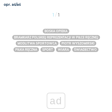
opr. aś/aś
/
1
1
BOSKA OPIEKA
BRAMKARZ POLSKIEJ REPREZENTACJI W PIŁCE RĘCZNEJ
MODLITWA SPORTOWCA
PIOTR WYSZOMIRSKI
PIŁKA RĘCZNA
SPORT
WIARA
ŚWIADECTWO
ad