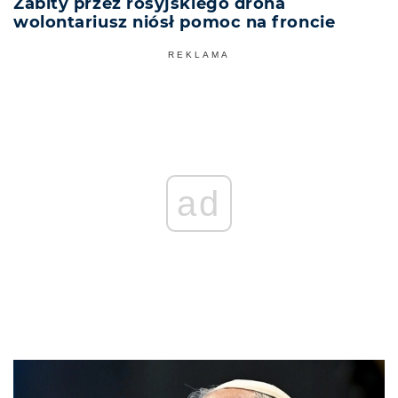
Zabity przez rosyjskiego drona
wolontariusz niósł pomoc na froncie
REKLAMA
ad