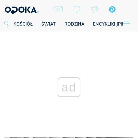
KOŚCIÓŁ
ŚWIAT
RODZINA
ENCYKLIKI JPII
SE
ad