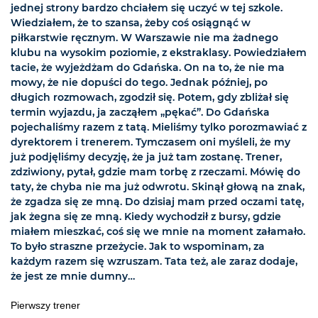
jednej strony bardzo chciałem się uczyć w tej szkole.
Wiedziałem, że to szansa, żeby coś osiągnąć w
piłkarstwie ręcznym. W Warszawie nie ma żadnego
klubu na wysokim poziomie, z ekstraklasy. Powiedziałem
tacie, że wyjeżdżam do Gdańska. On na to, że nie ma
mowy, że nie dopuści do tego. Jednak później, po
długich rozmowach, zgodził się. Potem, gdy zbliżał się
termin wyjazdu, ja zacząłem „pękać”. Do Gdańska
pojechaliśmy razem z tatą. Mieliśmy tylko porozmawiać z
dyrektorem i trenerem. Tymczasem oni myśleli, że my
już podjęliśmy decyzję, że ja już tam zostanę. Trener,
zdziwiony, pytał, gdzie mam torbę z rzeczami. Mówię do
taty, że chyba nie ma już odwrotu. Skinął głową na znak,
że zgadza się ze mną. Do dzisiaj mam przed oczami tatę,
jak żegna się ze mną. Kiedy wychodził z bursy, gdzie
miałem mieszkać, coś się we mnie na moment załamało.
To było straszne przeżycie. Jak to wspominam, za
każdym razem się wzruszam. Tata też, ale zaraz dodaje,
że jest ze mnie dumny…
Pierwszy trener