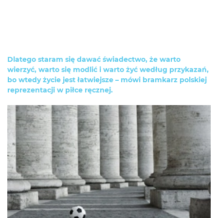
Dlatego staram się dawać świadectwo, że warto
wierzyć, warto się modlić i warto żyć według przykazań,
bo wtedy życie jest łatwiejsze – mówi bramkarz polskiej
reprezentacji w piłce ręcznej.