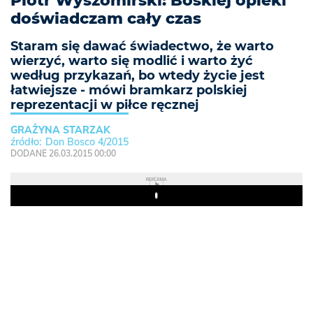
Piotr Wyszomirski: Boskiej opieki
doświadczam cały czas
Staram się dawać świadectwo, że warto
wierzyć, warto się modlić i warto żyć
według przykazań, bo wtedy życie jest
łatwiejsze - mówi bramkarz polskiej
reprezentacji w piłce ręcznej
GRAŻYNA STARZAK
Don Bosco 4/2015
DODANE 26.03.2015 00:00
REKLAMA
Play