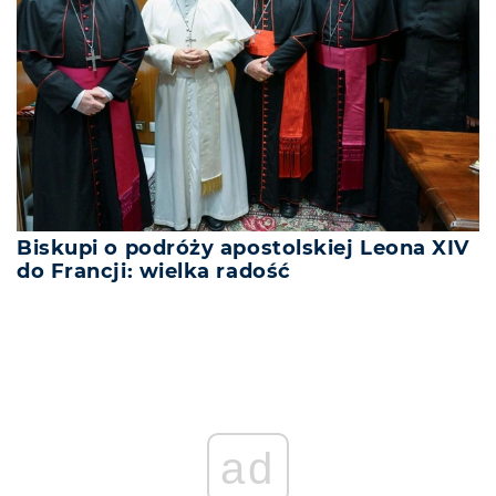
Biskupi o podróży apostolskiej Leona XIV
do Francji: wielka radość
ad