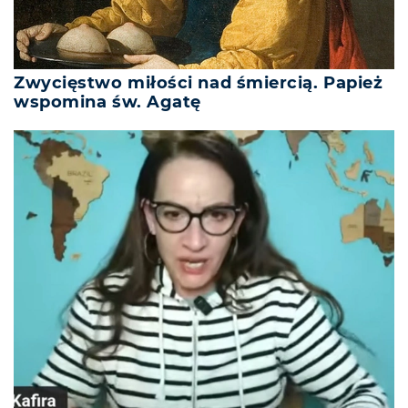
Zwycięstwo miłości nad śmiercią. Papież
wspomina św. Agatę