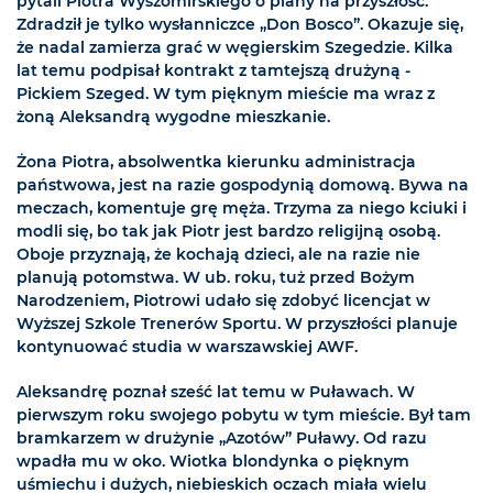
pytali Piotra Wyszomirskiego o plany na przyszłość.
Zdradził je tylko wysłanniczce „Don Bosco”. Okazuje się,
że nadal zamierza grać w węgierskim Szegedzie. Kilka
lat temu podpisał kontrakt z tamtejszą drużyną -
Pickiem Szeged. W tym pięknym mieście ma wraz z
żoną Aleksandrą wygodne mieszkanie.
Żona Piotra, absolwentka kierunku administracja
państwowa, jest na razie gospodynią domową. Bywa na
meczach, komentuje grę męża. Trzyma za niego kciuki i
modli się, bo tak jak Piotr jest bardzo religijną osobą.
Oboje przyznają, że kochają dzieci, ale na razie nie
planują potomstwa. W ub. roku, tuż przed Bożym
Narodzeniem, Piotrowi udało się zdobyć licencjat w
Wyższej Szkole Trenerów Sportu. W przyszłości planuje
kontynuować studia w warszawskiej AWF.
Aleksandrę poznał sześć lat temu w Puławach. W
pierwszym roku swojego pobytu w tym mieście. Był tam
bramkarzem w drużynie „Azotów” Puławy. Od razu
wpadła mu w oko. Wiotka blondynka o pięknym
uśmiechu i dużych, niebieskich oczach miała wielu