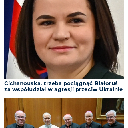
Cichanouska: trzeba pociągnąć Białoruś
za współudział w agresji przeciw Ukrainie