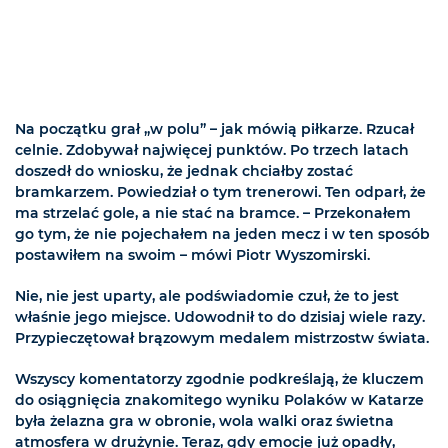
Na początku grał „w polu” – jak mówią piłkarze. Rzucał
celnie. Zdobywał najwięcej punktów. Po trzech latach
doszedł do wniosku, że jednak chciałby zostać
bramkarzem. Powiedział o tym trenerowi. Ten odparł, że
ma strzelać gole, a nie stać na bramce. – Przekonałem
go tym, że nie pojechałem na jeden mecz i w ten sposób
postawiłem na swoim – mówi Piotr Wyszomirski.
Nie, nie jest uparty, ale podświadomie czuł, że to jest
właśnie jego miejsce. Udowodnił to do dzisiaj wiele razy.
Przypieczętował brązowym medalem mistrzostw świata.
Wszyscy komentatorzy zgodnie podkreślają, że kluczem
do osiągnięcia znakomitego wyniku Polaków w Katarze
była żelazna gra w obronie, wola walki oraz świetna
atmosfera w drużynie. Teraz, gdy emocje już opadły,