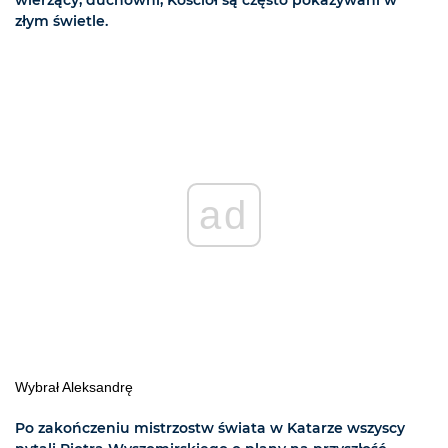
wierzący, duchowni, Kościół są często pokazywani w
złym świetle.
ad
Wybrał Aleksandrę
Po zakończeniu mistrzostw świata w Katarze wszyscy