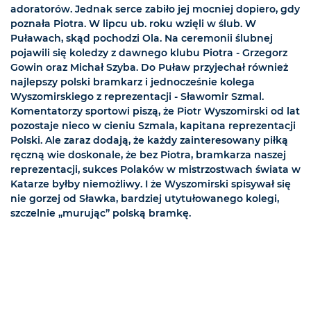
adoratorów. Jednak serce zabiło jej mocniej dopiero, gdy
poznała Piotra. W lipcu ub. roku wzięli w ślub. W
Puławach, skąd pochodzi Ola. Na ceremonii ślubnej
pojawili się koledzy z dawnego klubu Piotra - Grzegorz
Gowin oraz Michał Szyba. Do Puław przyjechał również
najlepszy polski bramkarz i jednocześnie kolega
Wyszomirskiego z reprezentacji - Sławomir Szmal.
Komentatorzy sportowi piszą, że Piotr Wyszomirski od lat
pozostaje nieco w cieniu Szmala, kapitana reprezentacji
Polski. Ale zaraz dodają, że każdy zainteresowany piłką
ręczną wie doskonale, że bez Piotra, bramkarza naszej
reprezentacji, sukces Polaków w mistrzostwach świata w
Katarze byłby niemożliwy. I że Wyszomirski spisywał się
nie gorzej od Sławka, bardziej utytułowanego kolegi,
szczelnie „murując” polską bramkę.