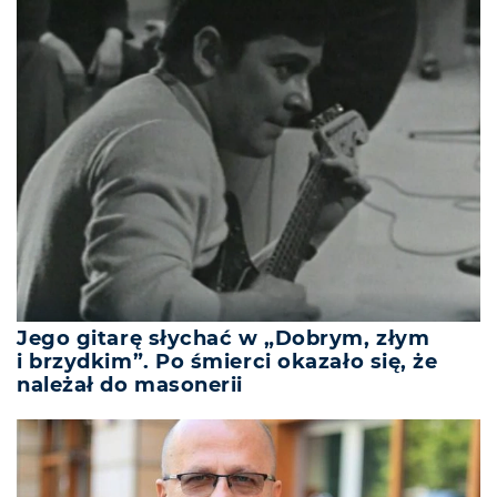
Jego gitarę słychać w „Dobrym, złym
i brzydkim”. Po śmierci okazało się, że
należał do masonerii