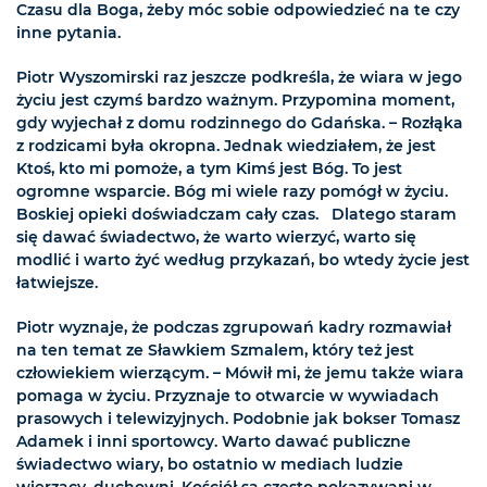
Czasu dla Boga, żeby móc sobie odpowiedzieć na te czy
inne pytania.
Piotr Wyszomirski raz jeszcze podkreśla, że wiara w jego
życiu jest czymś bardzo ważnym. Przypomina moment,
gdy wyjechał z domu rodzinnego do Gdańska. – Rozłąka
z rodzicami była okropna. Jednak wiedziałem, że jest
Ktoś, kto mi pomoże, a tym Kimś jest Bóg. To jest
ogromne wsparcie. Bóg mi wiele razy pomógł w życiu.
Boskiej opieki doświadczam cały czas. Dlatego staram
się dawać świadectwo, że warto wierzyć, warto się
modlić i warto żyć według przykazań, bo wtedy życie jest
łatwiejsze.
Piotr wyznaje, że podczas zgrupowań kadry rozmawiał
na ten temat ze Sławkiem Szmalem, który też jest
człowiekiem wierzącym. – Mówił mi, że jemu także wiara
pomaga w życiu. Przyznaje to otwarcie w wywiadach
prasowych i telewizyjnych. Podobnie jak bokser Tomasz
Adamek i inni sportowcy. Warto dawać publiczne
świadectwo wiary, bo ostatnio w mediach ludzie