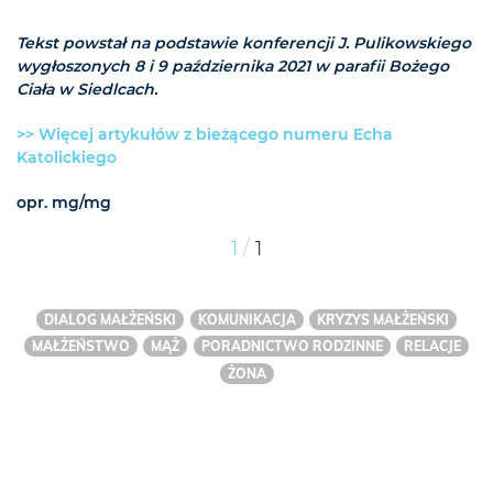
Tekst powstał na podstawie konferencji J. Pulikowskiego
wygłoszonych 8 i 9 października 2021 w parafii Bożego
Ciała w Siedlcach.
>> Więcej artykułów z bieżącego numeru Echa
Katolickiego
opr. mg/mg
/
1
1
DIALOG MAŁŻEŃSKI
KOMUNIKACJA
KRYZYS MAŁŻEŃSKI
MAŁŻEŃSTWO
MĄŻ
PORADNICTWO RODZINNE
RELACJE
ŻONA