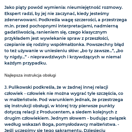
Jako piąty powód wymienia: nieumiejętność rozmowy.
Ekspert radzi, by jej nie zaczynać, kiedy jesteśmy
zdenerwowani. Podkreśla wagę szczerości, a przestrzega
m.in. przed pochopnymi interpretacjami, nadmierną
gadatliwością, ranieniem się, czego klasycznym
przykładem jest wywlekanie spraw z przeszłości,
czepianie się rodziny współmałżonka. Powszechny błąd
to też używanie w uniesieniu słów: „bo ty zawsze...”, „bo
ty nigdy...” - nieprawdziwych i krzywdzących w niemal
każdym przypadku.
Najlepsza instrukcja obsługi
J. Pulikowski podkreśla, że w żadnej innej relacji
człowiek - człowiek nie można wygrać tyle szczęścia, co
w małżeństwie. Pod warunkiem jednak, że przestrzega
się instrukcji obsługi, w której trzy pierwsze punkty
dotyczą relacji z Producentem, a siedem kolejnych z
drugim człowiekiem. Jednym słowem - budując związek
według wskazań Boga, pomysłodawcy małżeństwa. -
Jeśli uczepimy się tego sakramentu, Dziesięciu