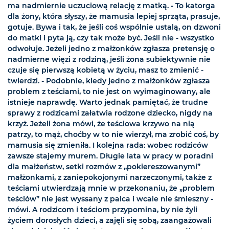
ma nadmiernie uczuciową relację z matką. - To katorga
dla żony, która słyszy, że mamusia lepiej sprząta, prasuje,
gotuje. Bywa i tak, że jeśli coś wspólnie ustalą, on dzwoni
do matki i pyta ją, czy tak może być. Jeśli nie - wszystko
odwołuje. Jeżeli jedno z małżonków zgłasza pretensję o
nadmierne więzi z rodziną, jeśli żona subiektywnie nie
czuje się pierwszą kobietą w życiu, masz to zmienić -
twierdzi. - Podobnie, kiedy jedno z małżonków zgłasza
problem z teściami, to nie jest on wyimaginowany, ale
istnieje naprawdę. Warto jednak pamiętać, że trudne
sprawy z rodzicami załatwia rodzone dziecko, nigdy na
krzyż. Jeżeli żona mówi, że teściowa krzywo na nią
patrzy, to mąż, choćby w to nie wierzył, ma zrobić coś, by
mamusia się zmieniła. I kolejna rada: wobec rodziców
zawsze stajemy murem. Długie lata w pracy w poradni
dla małżeństw, setki rozmów z „pokiereszowanymi”
małżonkami, z zaniepokojonymi narzeczonymi, także z
teściami utwierdzają mnie w przekonaniu, że „problem
teściów” nie jest wyssany z palca i wcale nie śmieszny -
mówi. A rodzicom i teściom przypomina, by nie żyli
życiem dorosłych dzieci, a zajęli się sobą, zaangażowali