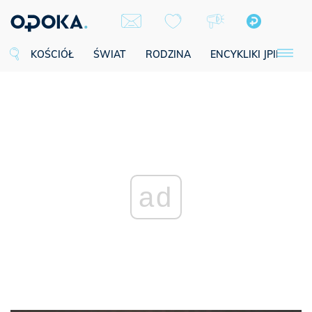
KOŚCIÓŁ
ŚWIAT
RODZINA
ENCYKLIKI JPII
SE
ad