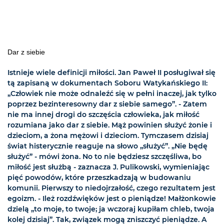
Dar z siebie
Istnieje wiele definicji miłości. Jan Paweł II posługiwał się
tą zapisaną w dokumentach Soboru Watykańskiego II:
„Człowiek nie może odnaleźć się w pełni inaczej, jak tylko
poprzez bezinteresowny dar z siebie samego”. - Zatem
nie ma innej drogi do szczęścia człowieka, jak miłość
rozumiana jako dar z siebie. Mąż powinien służyć żonie i
dzieciom, a żona mężowi i dzieciom. Tymczasem dzisiaj
świat histerycznie reaguje na słowo „służyć”. „Nie będę
służyć” - mówi żona. No to nie będziesz szczęśliwa, bo
miłość jest służbą - zaznacza J. Pulikowski, wymieniając
pięć powodów, które przeszkadzają w budowaniu
komunii. Pierwszy to niedojrzałość, czego rezultatem jest
egoizm. - Ileż rozdźwięków jest o pieniądze! Małżonkowie
dzielą „to moje, to twoje; ja wczoraj kupiłam chleb, twoja
kolej dzisiaj”. Tak, związek mogą zniszczyć pieniądze. A