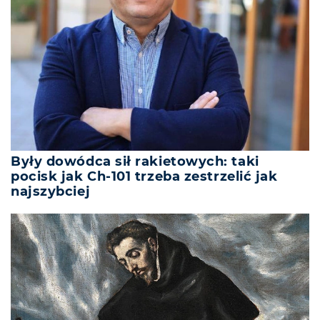
Były dowódca sił rakietowych: taki
pocisk jak Ch-101 trzeba zestrzelić jak
najszybciej