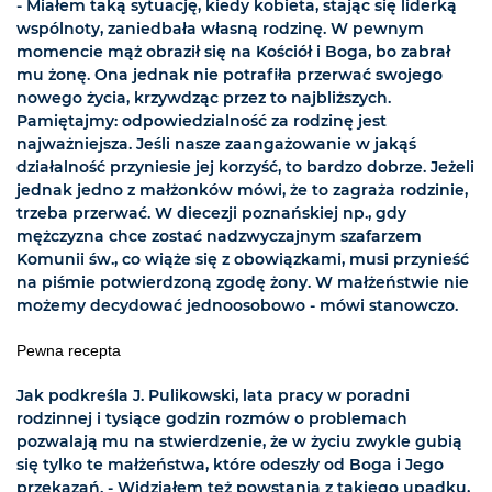
- Miałem taką sytuację, kiedy kobieta, stając się liderką
wspólnoty, zaniedbała własną rodzinę. W pewnym
momencie mąż obraził się na Kościół i Boga, bo zabrał
mu żonę. Ona jednak nie potrafiła przerwać swojego
nowego życia, krzywdząc przez to najbliższych.
Pamiętajmy: odpowiedzialność za rodzinę jest
najważniejsza. Jeśli nasze zaangażowanie w jakąś
działalność przyniesie jej korzyść, to bardzo dobrze. Jeżeli
jednak jedno z małżonków mówi, że to zagraża rodzinie,
trzeba przerwać. W diecezji poznańskiej np., gdy
mężczyzna chce zostać nadzwyczajnym szafarzem
Komunii św., co wiąże się z obowiązkami, musi przynieść
na piśmie potwierdzoną zgodę żony. W małżeństwie nie
możemy decydować jednoosobowo - mówi stanowczo.
Pewna recepta
Jak podkreśla J. Pulikowski, lata pracy w poradni
rodzinnej i tysiące godzin rozmów o problemach
pozwalają mu na stwierdzenie, że w życiu zwykle gubią
się tylko te małżeństwa, które odeszły od Boga i Jego
przekazań. - Widziałem też powstania z takiego upadku,