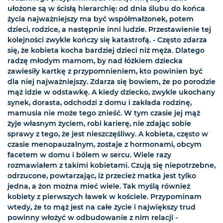
ułożone są w ścisłą hierarchię: od dnia ślubu do końca
życia najważniejszy ma być współmałżonek, potem
dzieci, rodzice, a następnie inni ludzie. Przestawienie tej
kolejności zwykle kończy się katastrofą. - Często zdarza
się, że kobieta kocha bardziej dzieci niż męża. Dlatego
radzę młodym mamom, by nad łóżkiem dziecka
zawiesiły kartkę z przypomnieniem, kto powinien być
dla niej najważniejszy. Zdarza się bowiem, że po porodzie
mąż idzie w odstawkę. A kiedy dziecko, zwykle ukochany
synek, dorasta, odchodzi z domu i zakłada rodzinę,
mamusia nie może tego znieść. W tym czasie jej mąż
żyje własnym życiem, robi karierę, nie zdając sobie
sprawy z tego, że jest nieszczęśliwy. A kobieta, często w
czasie menopauzalnym, zostaje z hormonami, obcym
facetem w domu i bólem w sercu. Wiele razy
rozmawiałem z takimi kobietami. Czują się niepotrzebne,
odrzucone, powtarzając, iż przecież matka jest tylko
jedna, a żon można mieć wiele. Tak myślą również
kobiety z pierwszych ławek w kościele. Przypominam
wtedy, że to mąż jest na całe życie i największy trud
powinny włożyć w odbudowanie z nim relacji -