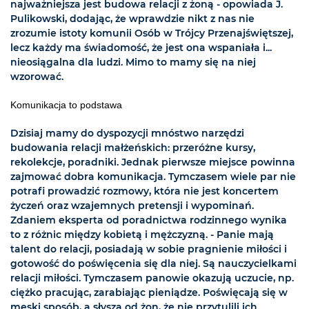
najważniejsza jest budowa relacji z żoną - opowiada J.
Pulikowski, dodając, że wprawdzie nikt z nas nie
zrozumie istoty komunii Osób w Trójcy Przenajświętszej,
lecz każdy ma świadomość, że jest ona wspaniała i...
nieosiągalna dla ludzi. Mimo to mamy się na niej
wzorować.
Komunikacja to podstawa
Dzisiaj mamy do dyspozycji mnóstwo narzędzi
budowania relacji małżeńskich: przeróżne kursy,
rekolekcje, poradniki. Jednak pierwsze miejsce powinna
zajmować dobra komunikacja. Tymczasem wiele par nie
potrafi prowadzić rozmowy, która nie jest koncertem
życzeń oraz wzajemnych pretensji i wypominań.
Zdaniem eksperta od poradnictwa rodzinnego wynika
to z różnic między kobietą i mężczyzną. - Panie mają
talent do relacji, posiadają w sobie pragnienie miłości i
gotowość do poświęcenia się dla niej. Są nauczycielkami
relacji miłości. Tymczasem panowie okazują uczucie, np.
ciężko pracując, zarabiając pieniądze. Poświęcają się w
męski sposób, a słyszą od żon, że nie przytulili ich