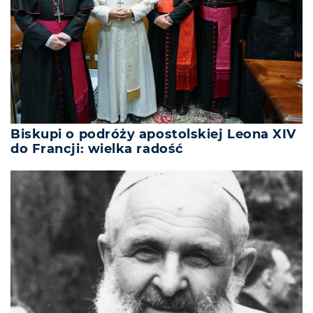
Biskupi o podróży apostolskiej Leona XIV
do Francji: wielka radość