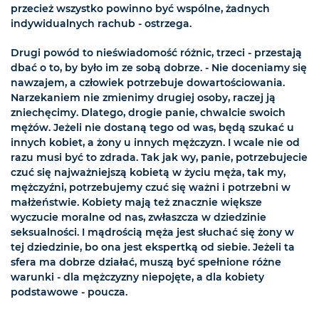
przecież wszystko powinno być wspólne, żadnych
indywidualnych rachub - ostrzega.
Drugi powód to nieświadomość różnic, trzeci - przestają
dbać o to, by było im ze sobą dobrze. - Nie doceniamy się
nawzajem, a człowiek potrzebuje dowartościowania.
Narzekaniem nie zmienimy drugiej osoby, raczej ją
zniechęcimy. Dlatego, drogie panie, chwalcie swoich
mężów. Jeżeli nie dostaną tego od was, będą szukać u
innych kobiet, a żony u innych mężczyzn. I wcale nie od
razu musi być to zdrada. Tak jak wy, panie, potrzebujecie
czuć się najważniejszą kobietą w życiu męża, tak my,
mężczyźni, potrzebujemy czuć się ważni i potrzebni w
małżeństwie. Kobiety mają też znacznie większe
wyczucie moralne od nas, zwłaszcza w dziedzinie
seksualności. I mądrością męża jest słuchać się żony w
tej dziedzinie, bo ona jest ekspertką od siebie. Jeżeli ta
sfera ma dobrze działać, muszą być spełnione różne
warunki - dla mężczyzny niepojęte, a dla kobiety
podstawowe - poucza.