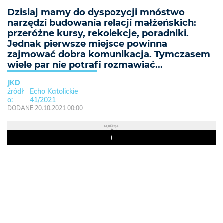
Dzisiaj mamy do dyspozycji mnóstwo
narzędzi budowania relacji małżeńskich:
przeróżne kursy, rekolekcje, poradniki.
Jednak pierwsze miejsce powinna
zajmować dobra komunikacja. Tymczasem
wiele par nie potrafi rozmawiać...
JKD
Echo Katolickie
41/2021
DODANE 20.10.2021 00:00
REKLAMA
Play