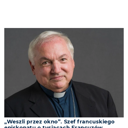
„Weszli przez okno”. Szef francuskiego
episkopatu o tysiącach Francuzów