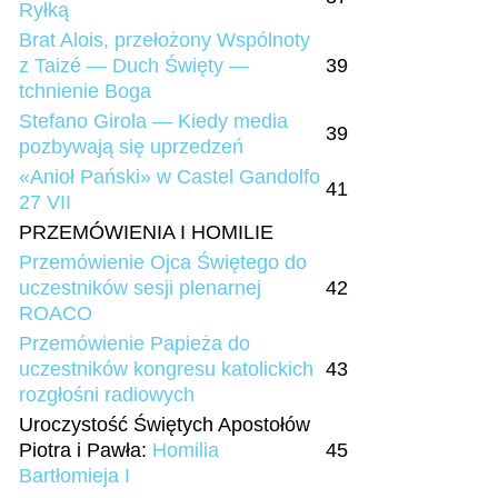
Ryłką
Brat Alois, przełożony Wspólnoty
z Taizé — Duch Święty —
39
tchnienie Boga
Stefano Girola — Kiedy media
39
pozbywają się uprzedzeń
«Anioł Pański» w Castel Gandolfo
41
27 VII
PRZEMÓWIENIA I HOMILIE
Przemówienie Ojca Świętego do
uczestników sesji plenarnej
42
ROACO
Przemówienie Papieża do
uczestników kongresu katolickich
43
rozgłośni radiowych
Uroczystość Świętych Apostołów
Piotra i Pawła:
Homilia
45
Bartłomieja I