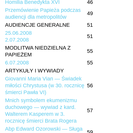
Homilia Benedykta XVI
46
Przemówienie Papieża podczas
49
audiencji dla metropolitów
AUDIENCJE GENERALNE
51
25.06.2008
51
2.07.2008
MODLITWA NIEDZIELNA Z
55
PAPIEŻEM
6.07.2008
55
ARTYKUŁY I WYWIADY
Giovanni Maria Vian — Świadek
miłości Chrystusa (w 30. rocznicę
56
śmierci Pawła VI)
Mnich symbolem ekumenizmu
duchowego — wywiad z kard.
57
Walterem Kasperem w 3.
rocznicę śmierci Brata Rogera
Abp Edward Ozorowski — Sługa
59