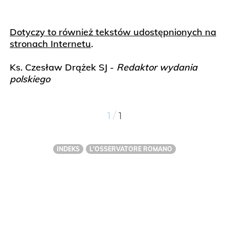
Dotyczy to również tekstów udostępnionych na
stronach Internetu
.
Ks. Czesław Drążek SJ -
Redaktor wydania
polskiego
/
1
1
INDEKS
L'OSSERVATORE ROMANO