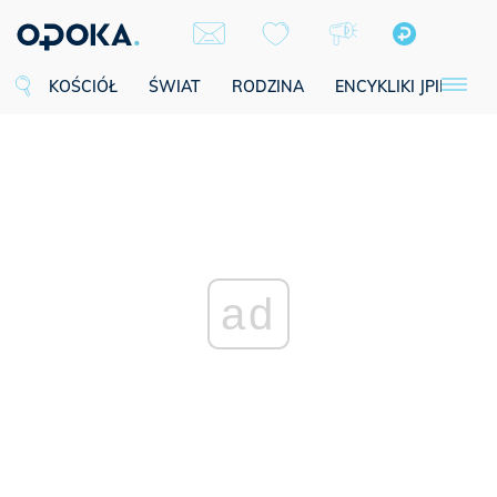
KOŚCIÓŁ
ŚWIAT
RODZINA
ENCYKLIKI JPII
SE
ad