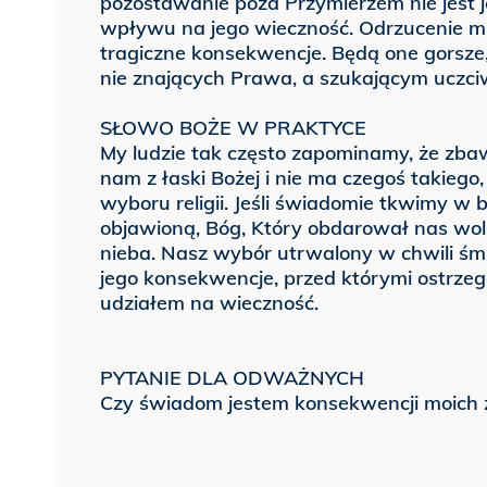
pozostawanie poza Przymierzem nie jest
wpływu na jego wieczność. Odrzucenie mił
tragiczne konsekwencje. Będą one gorsze,
nie znających Prawa, a szukającym uczciw
SŁOWO BOŻE W PRAKTYCE
My ludzie tak często zapominamy, że zba
nam z łaski Bożej i nie ma czegoś takieg
wyboru religii. Jeśli świadomie tkwimy w 
objawioną, Bóg, Który obdarował nas wolno
nieba. Nasz wybór utrwalony w chwili śmie
jego konsekwencje, przed którymi ostrzeg
udziałem na wieczność.
PYTANIE DLA ODWAŻNYCH
Czy świadom jestem konsekwencji moich