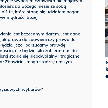
 jedynie wyborem człowieka nie mającym
osierdzia Bożego niesie ze sobą
 niż te, które staną się udziałem pogan
ie mądrości Bożej.
wienie jest bezcennym darem. Jest dane
o, jak prawo do zbawieni czy prawo do
błędzie, jeżeli odrzucamy prawdę
ścią, nie będzie siłą zabierał nas do
rci stanie się nieodwołalny i tragiczne
ał Zbawiciel, mogą stać się naszym
 życiowych wyborów?