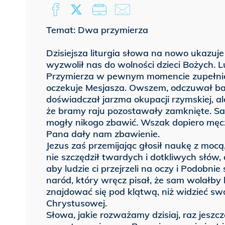
Temat: Dwa przymierza
Dzisiejsza liturgia słowa na nowo ukazuj
wyzwolił nas do wolności dzieci Bożych. 
Przymierza w pewnym momencie zupełnie 
oczekuje Mesjasza. Owszem, odczuwał ba
doświadczał jarzma okupacji rzymskiej, al
że bramy raju pozostawały zamknięte. 
mogły nikogo zbawić. Wszak dopiero męc
Pana dały nam zbawienie.
Jezus zaś przemijając głosił naukę z mocą
nie szczędził twardych i dotkliwych słów
aby ludzie ci przejrzeli na oczy i Podobni
naród, który wręcz pisał, że sam wolałby
znajdować się pod klątwą, niż widzieć sw
Chrystusowej.
Słowa, jakie rozważamy dzisiaj, raz jeszc