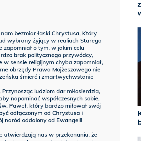
e nam bezmiar łaski Chrystusa, Który
Lud wybrany żyjący w realiach Starego
zapomniał o tym, w jakim celu
rdzo brak politycznego przywódcy,
e w sensie religijnym chyba zapomniał,
Same obrzędy Prawa Mojżeszowego nie
zeńska śmierć i zmartwychwstanie
, Przynosząc ludziom dar miłosierdzia,
, aby napominać współczesnych sobie,
e św. Paweł, który bardzo miłował swój
 być odłączonym od Chrystusa i
ój naród oddalony od Ewangelii
ze utwierdzają nas w przekonaniu, że