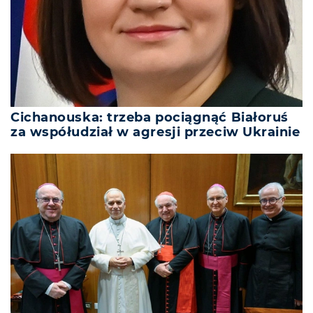
Cichanouska: trzeba pociągnąć Białoruś
za współudział w agresji przeciw Ukrainie