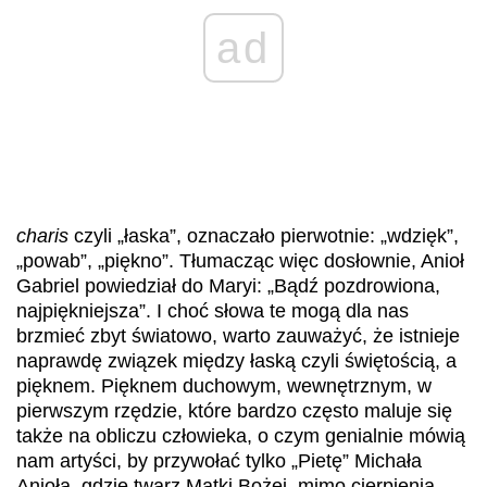
ad
charis
czyli „łaska”, oznaczało pierwotnie: „wdzięk”,
„powab”, „piękno”. Tłumacząc więc dosłownie, Anioł
Gabriel powiedział do Maryi: „Bądź pozdrowiona,
najpiękniejsza”. I choć słowa te mogą dla nas
brzmieć zbyt światowo, warto zauważyć, że istnieje
naprawdę związek między łaską czyli świętością, a
pięknem. Pięknem duchowym, wewnętrznym, w
pierwszym rzędzie, które bardzo często maluje się
także na obliczu człowieka, o czym genialnie mówią
nam artyści, by przywołać tylko „Pietę” Michała
Anioła, gdzie twarz Matki Bożej, mimo cierpienia,