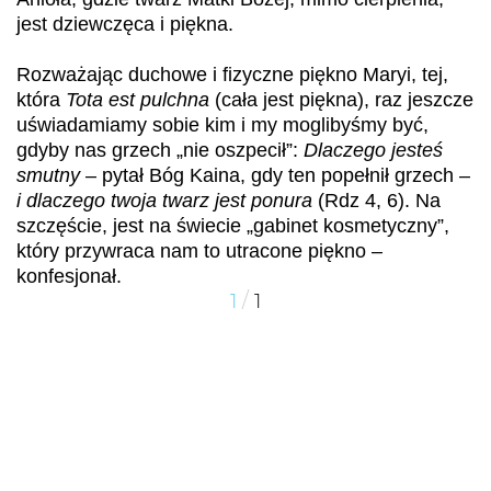
jest dziewczęca i piękna.
Rozważając duchowe i fizyczne piękno Maryi, tej,
która
Tota est pulchna
(cała jest piękna), raz jeszcze
uświadamiamy sobie kim i my moglibyśmy być,
gdyby nas grzech „nie oszpecił”:
Dlaczego jesteś
smutny
– pytał Bóg Kaina, gdy ten popełnił grzech –
i dlaczego twoja twarz jest ponura
(Rdz 4, 6). Na
szczęście, jest na świecie „gabinet kosmetyczny”,
który przywraca nam to utracone piękno –
konfesjonał.
/
1
1