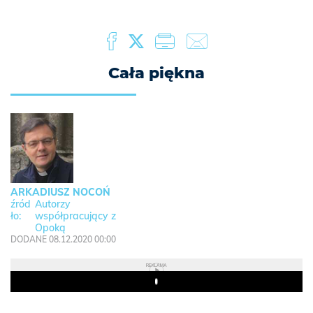
Cała piękna
ARKADIUSZ NOCOŃ
Autorzy
współpracujący z
Opoką
DODANE 08.12.2020 00:00
REKLAMA
Play