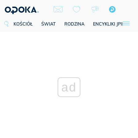
KOŚCIÓŁ
ŚWIAT
RODZINA
ENCYKLIKI JPII
SE
ad