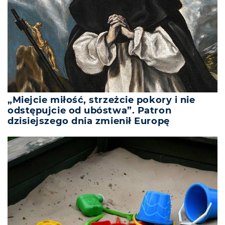
„Miejcie miłość, strzeżcie pokory i nie
odstępujcie od ubóstwa”. Patron
dzisiejszego dnia zmienił Europę