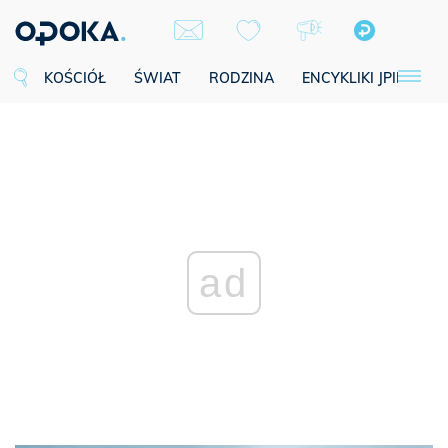
KOŚCIÓŁ
ŚWIAT
RODZINA
ENCYKLIKI JPII
SE
ad