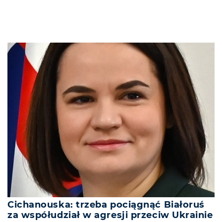
Cichanouska: trzeba pociągnąć Białoruś
za współudział w agresji przeciw Ukrainie