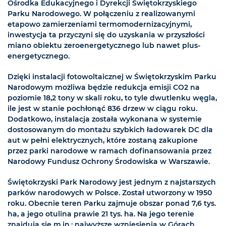
Ośrodka Edukacyjnego i Dyrekcji Świętokrzyskiego
Parku Narodowego. W połączeniu z realizowanymi
etapowo zamierzeniami termomodernizacyjnymi,
inwestycja ta przyczyni się do uzyskania w przyszłości
miano obiektu zeroenergetycznego lub nawet plus-
energetycznego.
Dzięki instalacji fotowoltaicznej w Świętokrzyskim Parku
Narodowym możliwa będzie redukcja emisji CO2 na
poziomie 18,2 tony w skali roku, to tyle dwutlenku węgla,
ile jest w stanie pochłonąć 836 drzew w ciągu roku.
Dodatkowo, instalacja została wykonana w systemie
dostosowanym do montażu szybkich ładowarek DC dla
aut w pełni elektrycznych, które zostaną zakupione
przez parki narodowe w ramach dofinansowania przez
Narodowy Fundusz Ochrony Środowiska w Warszawie.
Świętokrzyski Park Narodowy jest jednym z najstarszych
parków narodowych w Polsce. Został utworzony w 1950
roku. Obecnie teren Parku zajmuje obszar ponad 7,6 tys.
ha, a jego otulina prawie 21 tys. ha. Na jego terenie
znajdują się m.in.: najwyższe wzniesienia w Górach