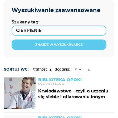
Szukany tag:
ZNAJDŹ W WYSZUKIWARCE
SORTUJ WG:
trafności
dodania:
▼
▲
BIBLIOTEKA OPOKI
DODANE
08.11.2011
Krwiodawstwo - czyli o uczeniu
się siebie i ofiarowaniu innym
BIBLIOTEKA OPOKI