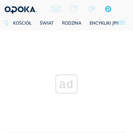
KOŚCIÓŁ
ŚWIAT
RODZINA
ENCYKLIKI JPII
SE
ad