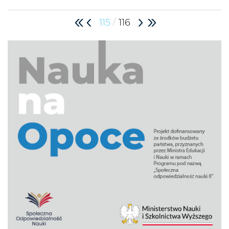
/
115
116