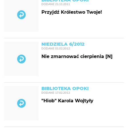
DODANE
21.11.2011
Przyjdź Królestwo Twoje!
NIEDZIELA 6/2012
DODANE
01.02.2012
Nie zmarnować cierpienia [N]
BIBLIOTEKA OPOKI
DODANE
17.02.2012
"Hiob" Karola Wojtyły