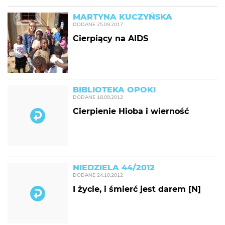
MARTYNA KUCZYŃSKA
DODANE
25.09.2017
Cierpiący na AIDS
BIBLIOTEKA OPOKI
DODANE
18.09.2012
Cierpienie Hioba i wierność
NIEDZIELA 44/2012
DODANE
24.10.2012
I życie, i śmierć jest darem [N]