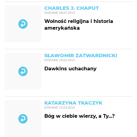
CHARLES J. CHAPUT
DODANE
26.07.2013
Wolność religijna i historia
amerykańska
SŁAWOMIR ZATWARDNICKI
DODANE
15.02.2013
Dawkins uchachany
KATARZYNA TKACZYK
DODANE
12.03.2013
Bóg w ciebie wierzy, a Ty...?