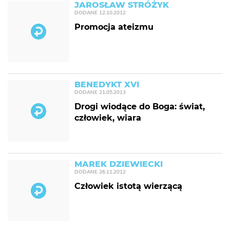
JAROSŁAW STRÓŻYK
DODANE
12.10.2012
Promocja ateizmu
BENEDYKT XVI
DODANE
21.05.2013
Drogi wiodące do Boga: świat,
człowiek, wiara
MAREK DZIEWIECKI
DODANE
26.11.2012
Człowiek istotą wierzącą