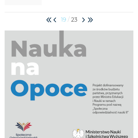
/
19
23