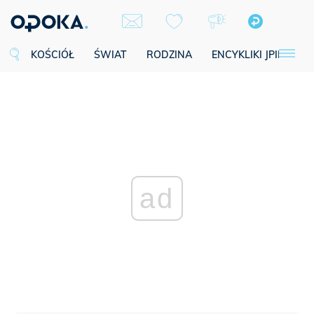
KOŚCIÓŁ
ŚWIAT
RODZINA
ENCYKLIKI JPII
SE
ad