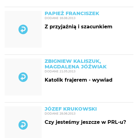
PAPIEŻ FRANCISZEK
DODANE
16.08.2013
Z przyjaźnią i szacunkiem
ZBIGNIEW KALISZUK,
MAGDALENA JÓŹWIAK
DODANE
21.05.2013
Katolik frajerem - wywiad
JÓZEF KRUKOWSKI
DODANE
28.06.2013
Czy jesteśmy jeszcze w PRL-u?