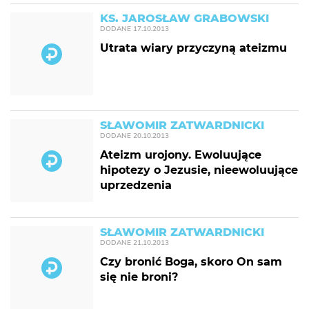
KS. JAROSŁAW GRABOWSKI
DODANE
17.10.2013
Utrata wiary przyczyną ateizmu
SŁAWOMIR ZATWARDNICKI
DODANE
20.10.2013
Ateizm urojony. Ewoluujące
hipotezy o Jezusie, nieewoluujące
uprzedzenia
SŁAWOMIR ZATWARDNICKI
DODANE
21.10.2013
Czy bronić Boga, skoro On sam
się nie broni?