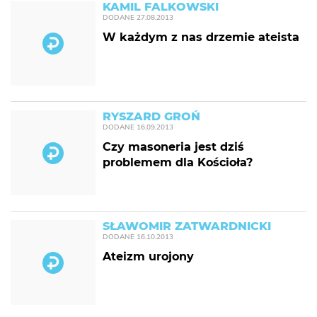
KAMIL FALKOWSKI
DODANE
27.08.2013
W każdym z nas drzemie ateista
RYSZARD GROŃ
DODANE
16.09.2013
Czy masoneria jest dziś
problemem dla Kościoła?
SŁAWOMIR ZATWARDNICKI
DODANE
16.10.2013
Ateizm urojony