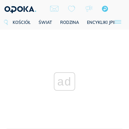
KOŚCIÓŁ
ŚWIAT
RODZINA
ENCYKLIKI JPII
SE
ad