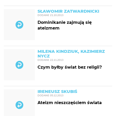
SŁAWOMIR ZATWARDNICKI
DODANE
21.10.2013
Dominikanie zajmują się
ateizmem
MILENA KINDZIUK, KAZIMIERZ
NYCZ
DODANE
22.11.2013
Czym byłby świat bez religii?
IRENEUSZ SKUBIŚ
DODANE
05.12.2013
Ateizm nieszczęściem świata