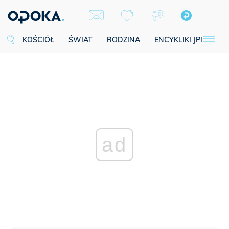
KOŚCIÓŁ
ŚWIAT
RODZINA
ENCYKLIKI JPII
SE
ad