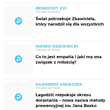
BENEDYKT XVI
DODANE
05.06.2007
Świat potrzebuje Zbawiciela,
który narodził się dla wszystkich
MAREK DZIEWIECKI
DODANE
07.09.2006
Co to jest empatia i jaki ma ona
związek z miłością?
KAZIMIERZ MISIASZEK
DODANE
14.07.2006
Łagodzić niepokoje okresu
dorastania – nowa nazwa metody
prewencyjnej św. Jana Bosko