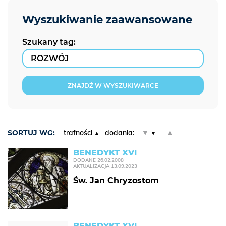
Szukany tag:
ZNAJDŹ W WYSZUKIWARCE
SORTUJ WG:
trafności
dodania:
▼
▲
BENEDYKT XVI
DODANE
26.02.2008
AKTUALIZACJA
13.09.2023
Św. Jan Chryzostom
BENEDYKT XVI