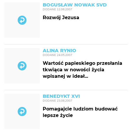
BOGUSŁAW NOWAK SVD
DODANE
12.06.2007
Rozwój Jezusa
ALINA RYNIO
DODANE
24.05.2007
Wartość papieskiego przesłania
tkwiąca w nowości życia
wpisanej w ideał...
BENEDYKT XVI
DODANE
23.08.2007
Pomagajcie ludziom budować
lepsze życie