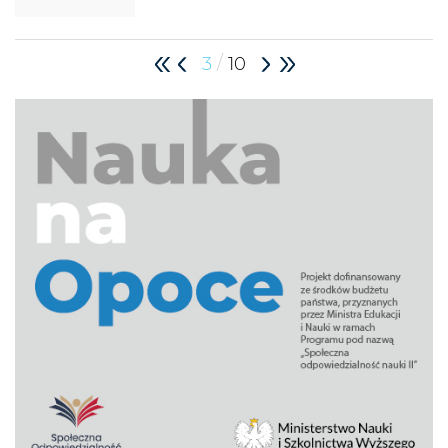
/
3
10