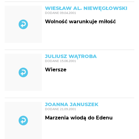
WIESŁAW AL. NIEWĘGŁOWSKI
DODANE
09.04.2001
Wolność warunkuje miłość
JULIUSZ WĄTROBA
DODANE
15.06.2001
Wiersze
JOANNA JANUSZEK
DODANE
21.09.2001
Marzenia wiodą do Edenu