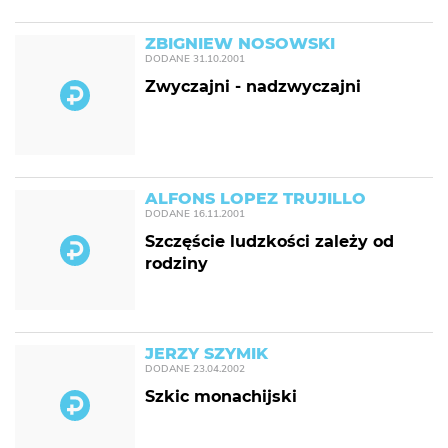
ZBIGNIEW NOSOWSKI
DODANE
31.10.2001
Zwyczajni - nadzwyczajni
ALFONS LOPEZ TRUJILLO
DODANE
16.11.2001
Szczęście ludzkości zależy od
rodziny
JERZY SZYMIK
DODANE
23.04.2002
Szkic monachijski