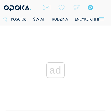
KOŚCIÓŁ
ŚWIAT
RODZINA
ENCYKLIKI JPII
SE
ad