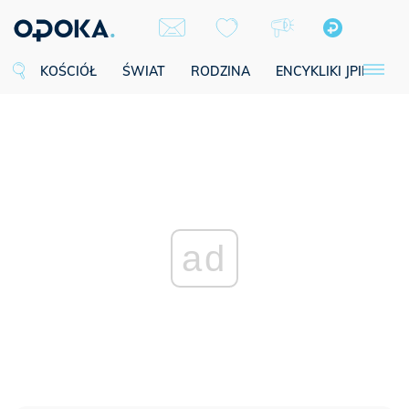
KOŚCIÓŁ
ŚWIAT
RODZINA
ENCYKLIKI JPII
SE
ad