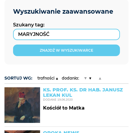
Szukany tag:
ZNAJDŹ W WYSZUKIWARCE
SORTUJ WG:
trafności
dodania:
▼
▲
KS. PROF. KS. DR HAB. JANUSZ
LEKAN KUL
DODANE
19.06.2020
Kościół to Matka
OPOKA NEWS