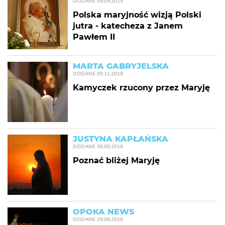
DODANE
09.09.2019
Polska maryjność wizją Polski
jutra - katecheza z Janem
Pawłem II
MARTA GABRYJELSKA
DODANE
05.11.2018
Kamyczek rzucony przez Maryję
JUSTYNA KAPŁAŃSKA
DODANE
06.09.2018
Poznać bliżej Maryję
OPOKA NEWS
DODANE
29.08.2018