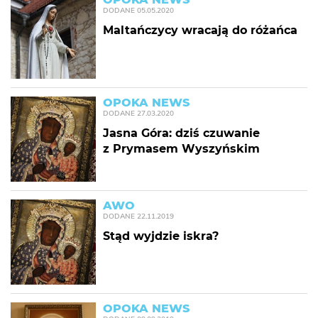
DODANE
05.05.2020
Maltańczycy wracają do różańca
OPOKA NEWS
DODANE
27.03.2020
Jasna Góra: dziś czuwanie
z Prymasem Wyszyńskim
AWO
DODANE
22.11.2019
Stąd wyjdzie iskra?
OPOKA NEWS