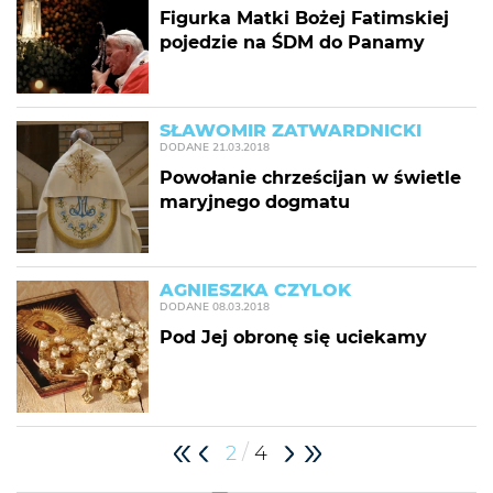
Figurka Matki Bożej Fatimskiej
pojedzie na ŚDM do Panamy
SŁAWOMIR ZATWARDNICKI
DODANE
21.03.2018
Powołanie chrześcijan w świetle
maryjnego dogmatu
AGNIESZKA CZYLOK
DODANE
08.03.2018
Pod Jej obronę się uciekamy
/
2
4