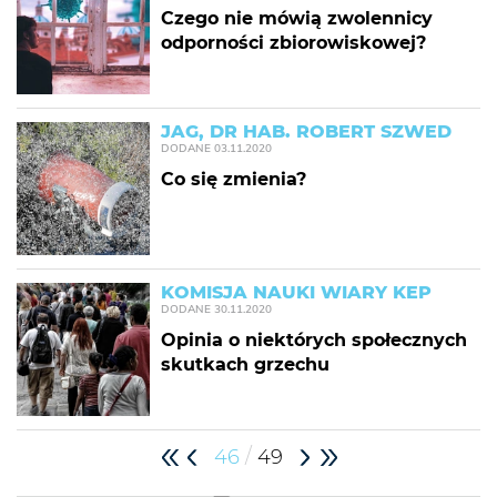
Czego nie mówią zwolennicy
odporności zbiorowiskowej?
JAG, DR HAB. ROBERT SZWED
DODANE
03.11.2020
Co się zmienia?
KOMISJA NAUKI WIARY KEP
DODANE
30.11.2020
Opinia o niektórych społecznych
skutkach grzechu
/
46
49