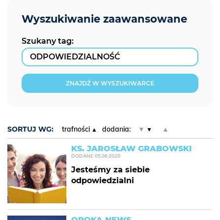
Szukany tag:
ZNAJDŹ W WYSZUKIWARCE
SORTUJ WG:
trafności
dodania:
▼
▲
KS. JAROSŁAW GRABOWSKI
DODANE
05.06.2020
Jesteśmy za siebie
odpowiedzialni
OPOKA NEWS