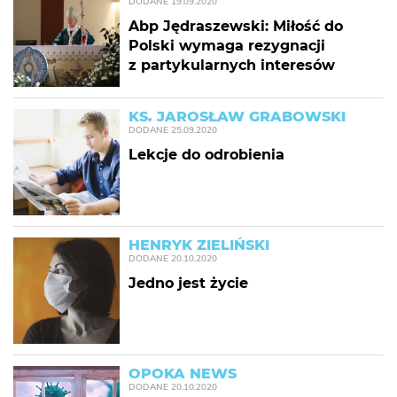
DODANE
19.09.2020
Abp Jędraszewski: Miłość do
Polski wymaga rezygnacji
z partykularnych interesów
KS. JAROSŁAW GRABOWSKI
DODANE
25.09.2020
Lekcje do odrobienia
HENRYK ZIELIŃSKI
DODANE
20.10.2020
Jedno jest życie
OPOKA NEWS
DODANE
20.10.2020