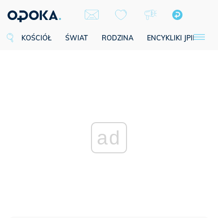
KOŚCIÓŁ
ŚWIAT
RODZINA
ENCYKLIKI JPII
SE
ad