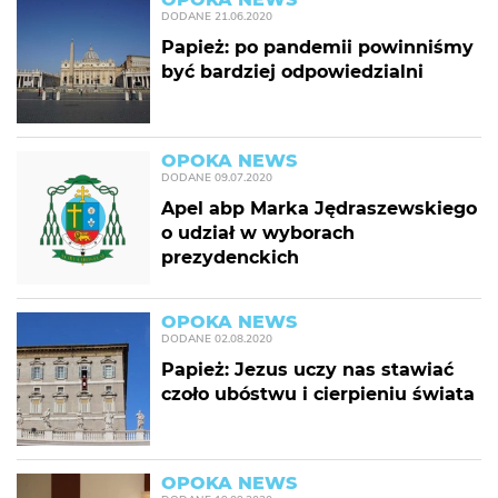
DODANE
21.06.2020
Papież: po pandemii powinniśmy
być bardziej odpowiedzialni
OPOKA NEWS
DODANE
09.07.2020
Apel abp Marka Jędraszewskiego
o udział w wyborach
prezydenckich
OPOKA NEWS
DODANE
02.08.2020
Papież: Jezus uczy nas stawiać
czoło ubóstwu i cierpieniu świata
OPOKA NEWS