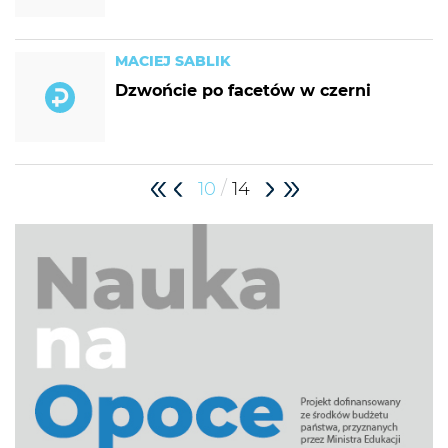
MACIEJ SABLIK
Dzwońcie po facetów w czerni
/
10
14