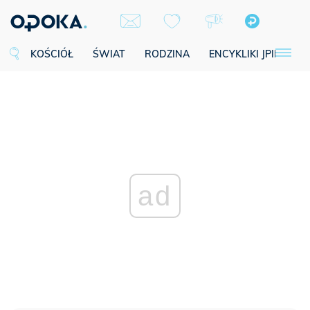
KOŚCIÓŁ
ŚWIAT
RODZINA
ENCYKLIKI JPII
SE
ad