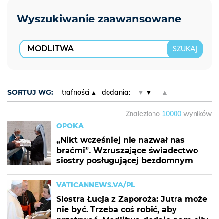
SORTUJ WG:
trafności
dodania:
▼
▲
Znaleziono
10000
wyników
OPOKA
„Nikt wcześniej nie nazwał nas
braćmi”. Wzruszające świadectwo
siostry posługującej bezdomnym
VATICANNEWS.VA/PL
Siostra Łucja z Zaporoża: Jutra może
nie być. Trzeba coś robić, aby