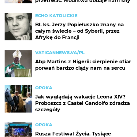
przetrwać. Modlitwa dodaje nam siły
ECHO KATOLICKIE
Bł. ks. Jerzy Popiełuszko znany na
całym świecie – od Syberii, przez
Afrykę do Francji
VATICANNEWS.VA/PL
Abp Martins z Nigerii: cierpienie ofiar
porwań bardzo ciąży nam na sercu
OPOKA
Jak wyglądają wakacje Leona XIV?
Proboszcz z Castel Gandolfo zdradza
szczegóły
OPOKA
Rusza Festiwal Życia. Tysiące