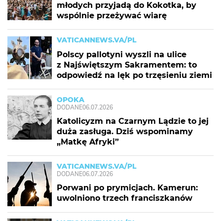
młodych przyjadą do Kokotka, by
wspólnie przeżywać wiarę
VATICANNEWS.VA/PL
Polscy pallotyni wyszli na ulice
z Najświętszym Sakramentem: to
odpowiedź na lęk po trzęsieniu ziemi
OPOKA
DODANE
06.07.2026
Katolicyzm na Czarnym Lądzie to jej
duża zasługa. Dziś wspominamy
„Matkę Afryki”
VATICANNEWS.VA/PL
DODANE
06.07.2026
Porwani po prymicjach. Kamerun:
uwolniono trzech franciszkanów