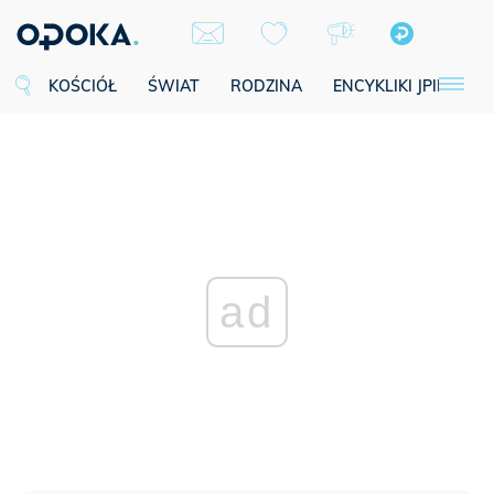
KOŚCIÓŁ
ŚWIAT
RODZINA
ENCYKLIKI JPII
SE
ad