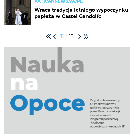
VATICANNEWS.VA/PL
Wraca tradycja letniego wypoczynku
papieża w Castel Gandolfo
/
11
15