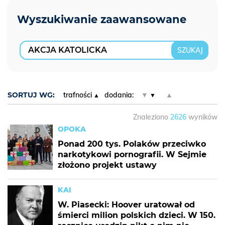
SORTUJ WG:
trafności
dodania:
▼
▲
Znaleziono
2626
wyników
OPOKA
Ponad 200 tys. Polaków przeciwko
narkotykowi pornografii. W Sejmie
złożono projekt ustawy
KAI
W. Piasecki: Hoover uratował od
śmierci milion polskich dzieci. W 150.