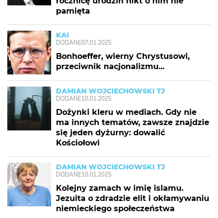
rocznicę urodzin nikt o nim nie
pamięta
KAI
DODANE
07.01.2025
Bonhoeffer, wierny Chrystusowi,
przeciwnik nacjonalizmu...
DAMIAN WOJCIECHOWSKI TJ
DODANE
10.01.2025
Dożynki kleru w mediach. Gdy nie
ma innych tematów, zawsze znajdzie
się jeden dyżurny: dowalić
Kościołowi
DAMIAN WOJCIECHOWSKI TJ
DODANE
10.01.2025
Kolejny zamach w imię islamu.
Jezuita o zdradzie elit i okłamywaniu
niemieckiego społeczeństwa