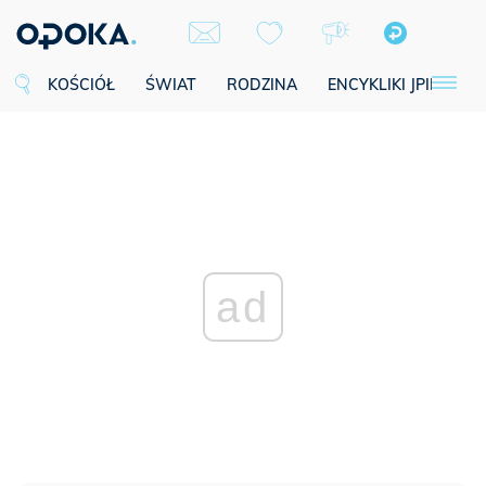
KOŚCIÓŁ
ŚWIAT
RODZINA
ENCYKLIKI JPII
SE
ad