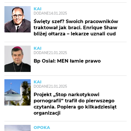
KAI
DODANE
14.01.2025
Święty szef? Swoich pracowników
traktował jak braci. Enrique Shaw
bliżej ołtarza – lekarze uznali cud
KAI
DODANE
21.01.2025
Bp Osial: MEN łamie prawo
KAI
DODANE
21.01.2025
Projekt „Stop narkotykowi
pornografii” trafił do pierwszego
czytania. Popiera go kilkadziesiąt
organizacji
OPOKA