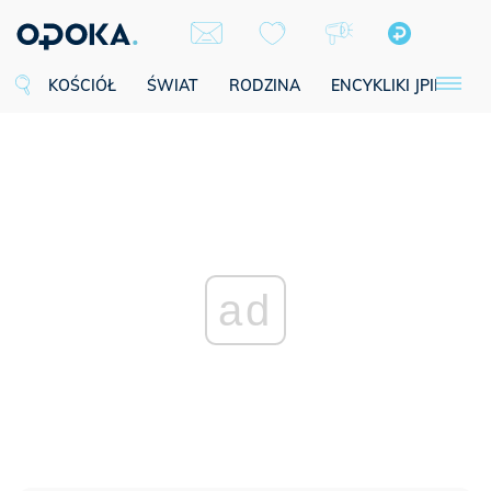
KOŚCIÓŁ
ŚWIAT
RODZINA
ENCYKLIKI JPII
SE
ad