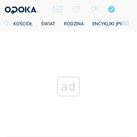
KOŚCIÓŁ
ŚWIAT
RODZINA
ENCYKLIKI JPII
SE
ad