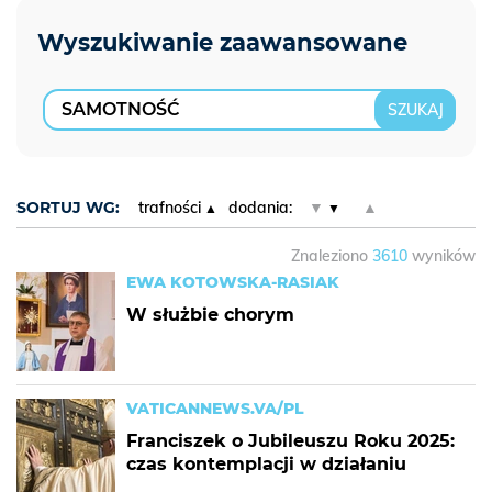
SORTUJ WG:
trafności
dodania:
▼
▲
Znaleziono
3610
wyników
EWA KOTOWSKA-RASIAK
W służbie chorym
VATICANNEWS.VA/PL
Franciszek o Jubileuszu Roku 2025:
czas kontemplacji w działaniu