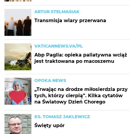
ARTUR STELMASIAK
Transmisja wiary przerwana
VATICANNEWS.VA/PL
Abp Paglia: opieka paliatywna wciąż
jest traktowana po macoszemu
OPOKA NEWS
„Trwając na drodze miłosierdzia przy
tych, którzy cierpią”. Kilka cytatów
na Światowy Dzień Chorego
KS. TOMASZ JAKLEWICZ
Święty upór