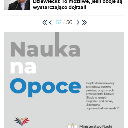
Dziewiecki: To możliwe, jeśli oboje są
wystarczająco dojrzali
/
52
56