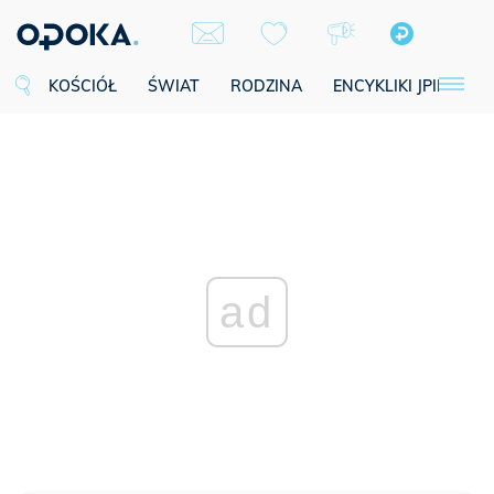
KOŚCIÓŁ
ŚWIAT
RODZINA
ENCYKLIKI JPII
SE
ad