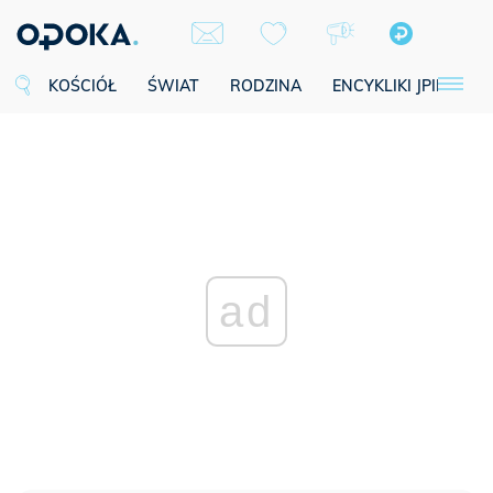
KOŚCIÓŁ
ŚWIAT
RODZINA
ENCYKLIKI JPII
SE
ad